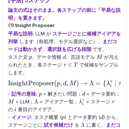
[手法] 5ステップ
論文の式はそのまま。各ステップの前に「平易な説
明」を置きます。
(1) Insight Proposer
平易な説明:
LLM が
ステージごとに候補アイデアを
列挙
します（前処理、モデル選択など）。
まだコ
ードは動かさず
、
選択肢を広げる段階
です。
p
d
M
タスク文
、データ情報
、言語モデル
が与え
p
d
M
\tau
∈
られたとき、各ステージ
で候補をサンプル
τ
T
\in
します。
T
τ
InsightProposer
(
,
\mathrm{InsightPropo
,
)
→
Λ
=
{
∣
∈
p
d
M
λ
τ
i
p
d
M
-
記号の意味:
= 解きたい問題；
= データ要約；
p
d
\Lambda
\lambda_i^{\tau}
\tau
Λ
τ
= LLM；
= アイデア一覧；
= ステージ
M
λ
τ
i
i
の
番目のアイデア。
i
p
d
-
イメージ:
タスク概要 (
) とデータ要約 (
) から、
p
d
\Lambda
Λ
ステージごとに
試す候補だけ
を
に書く。
まだコ