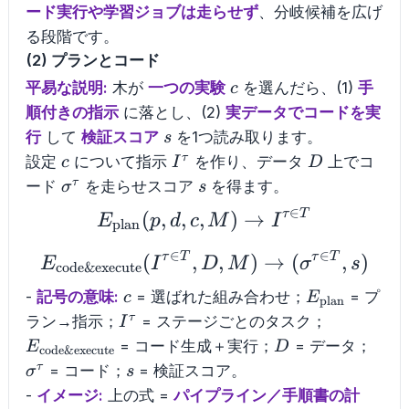
ード実行や学習ジョブは走らせず
、分岐候補を広げ
る段階です。
(2) プランとコード
c
平易な説明:
木が
一つの実験
を選んだら、(1)
手
c
順付きの指示
に落とし、(2)
実データでコードを実
s
行
して
検証スコア
を1つ読み取ります。
s
c
I^{\tau}
D
τ
設定
について指示
を作り、データ
上でコ
c
I
D
\sigma^{\tau}
s
τ
ード
を走らせスコア
を得ます。
σ
s
∈
τ
T
(
,
,
,
E_{\mathrm{plan}}(p,
)
→
E
p
d
c
M
I
plan
∈
∈
τ
T
τ
T
(
,
E_{\mathrm{code\&exe
,
)
→
(
,
)
E
I
D
M
σ
s
code&execute
c
E_{\mathrm
-
記号の意味:
= 選ばれた組み合わせ；
= プ
c
E
plan
I^{\tau}
E_{\math
τ
ラン→指示；
= ステージごとのタスク；
I
D
\sig
= コード生成＋実行；
= データ；
E
D
code&execute
s
τ
= コード；
= 検証スコア。
σ
s
-
イメージ:
上の式 =
パイプライン／手順書の計