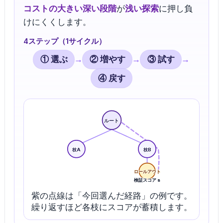
コストの大きい深い段階
が
浅い探索
に押し負
けにくくします。
4ステップ（1サイクル）
① 選ぶ
→
② 増やす
→
③ 試す
→
④ 戻す
ルート
枝A
枝B
ロールアウト
検証スコア s
紫の点線は「今回選んだ経路」の例です。
繰り返すほど各枝にスコアが蓄積します。