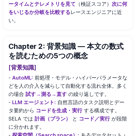
ータイムとテレメトリを見て
（検証スコア）
次に何
をいじるか分岐を比較する
レースエンジニアに近
い。
Chapter 2: 背景知識 — 本文の数式
を読むための5つの概念
[背景知識]
-
AutoML:
前処理・モデル・ハイパーパラメータな
どを人の介入を減らして自動化する流れ全体。多く
の場合
試す→測る→直す
の繰り返しです。
-
LLM エージェント:
自然言語のタスク説明とデー
タ要約から
コードを生成・実行
する構成です。
SELA では
計画（プラン）
と
コード／実行
が段階
に分かれます。
-
探索空間（Search space）:
あるデータセット・