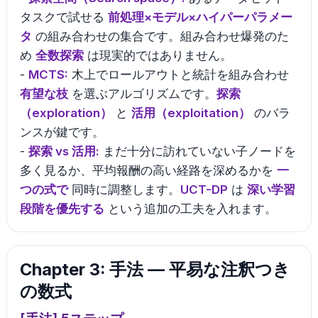
タスクで試せる
前処理×モデル×ハイパーパラメー
タ
の組み合わせの集合です。組み合わせ爆発のた
め
全数探索
は現実的ではありません。
-
MCTS:
木上でロールアウトと統計を組み合わせ
有望な枝
を選ぶアルゴリズムです。
探索
（exploration）
と
活用（exploitation）
のバラ
ンスが鍵です。
-
探索 vs 活用:
まだ十分に訪れていない子ノードを
多く見るか、平均報酬の高い経路を深めるかを
一
つの式で
同時に調整します。
UCT-DP
は
深い学習
段階を優先する
という追加の工夫を入れます。
Chapter 3: 手法 — 平易な注釈つき
の数式