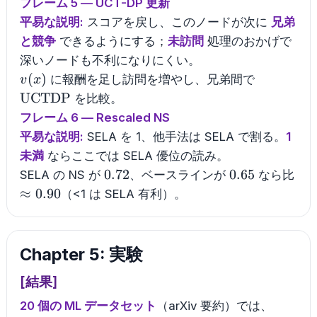
フレーム 5 — UCT-DP 更新
平易な説明:
スコアを戻し、このノードが次に
兄弟
と競争
できるようにする；
未訪問
処理のおかげで
深いノードも不利になりにくい。
v(x)
\mathrm
(
)
に報酬を足し訪問を増やし、兄弟間で
v
x
UCTDP
を比較。
フレーム 6 — Rescaled NS
平易な説明:
SELA を 1、他手法は SELA で割る。
1
未満
ならここでは SELA 優位の読み。
0.72
0.65
0.72
0.65
SELA の NS が
、ベースラインが
なら比
\approx
≈
0.90
（<1 は SELA 有利）。
0.90
Chapter 5: 実験
[結果]
20 個の ML データセット
（arXiv 要約）では、