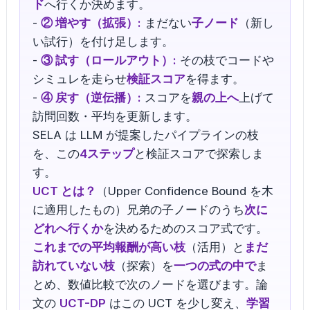
ド
へ行くか決めます。
-
② 増やす（拡張）:
まだない
子ノード
（新し
い試行）を付け足します。
-
③ 試す（ロールアウト）:
その枝でコードや
シミュレを走らせ
検証スコア
を得ます。
-
④ 戻す（逆伝播）:
スコアを
親の上へ
上げて
訪問回数・平均を更新します。
SELA は LLM が提案したパイプラインの枝
を、この
4ステップ
と検証スコアで探索しま
す。
UCT とは？
（Upper Confidence Bound を木
に適用したもの）兄弟の子ノードのうち
次に
どれへ行くか
を決めるためのスコア式です。
これまでの平均報酬が高い枝
（活用）と
まだ
訪れていない枝
（探索）を
一つの式の中で
ま
とめ、数値比較で次のノードを選びます。論
文の
UCT-DP
はこの UCT を少し変え、
学習