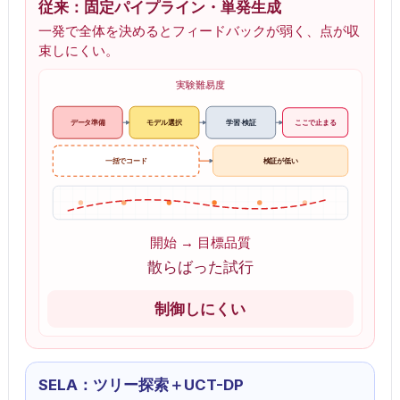
従来：固定パイプライン・単発生成
一発で全体を決めるとフィードバックが弱く、点が収
束しにくい。
実験難易度
データ準備
モデル選択
学習·検証
ここで止まる
一括でコード
検証が低い
開始
→
目標品質
散らばった試行
制御しにくい
SELA：ツリー探索＋UCT-DP