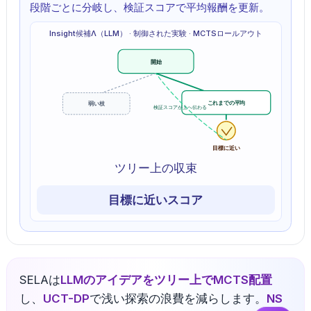
段階ごとに分岐し、検証スコアで平均報酬を更新。
Insight候補Λ（LLM）
·
制御された実験
·
MCTSロールアウト
開始
これまでの平均
弱い枝
検証スコアが上へ伝わる
目標に近い
ツリー上の収束
目標に近いスコア
SELAは
LLMのアイデアをツリー上でMCTS配置
し、
UCT-DP
で浅い探索の浪費を減らします。
NS