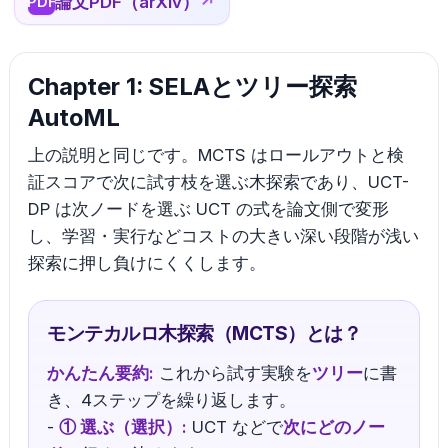
論文PDF（arXiv）
↗
PDF
Chapter 1: SELAとツリー探索
AutoML
上の説明と同じです。MCTS はロールアウトと検
証スコアで次に試す枝を選ぶ木探索であり、UCT-
DP は次ノードを選ぶ UCT の式を論文側で変形
し、学習・実行などコストの大きい深い段階が浅い
探索に押し負けにくくします。
モンテカルロ木探索（MCTS）とは？
かんたん要約:
これから試す実験を
ツリー
に書
き、4ステップを繰り返します。
-
① 選ぶ（選択）:
UCT などで
次にどのノー