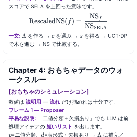
スコアで SELA を上回った意味です。
NS
\mathrm{RescaledNS
f
RescaledNS
(
)
=
f
NS
SELA
\Lambda
c
s
Λ
一文:
を作る →
を選ぶ →
を得る → UCT-DP
c
s
で木を進む → NS で比較する。
Chapter 4: おもちゃデータのウォ
ークスルー
[おもちゃのシミュレーション]
数値は
説明用
—
流れ
だけ掴めれば十分です。
フレーム 1 — Proposer
平易な説明:
「二値分類＋欠損あり」でも LLM は前
処理アイデアの
短いリスト
を出します。
p
d
\Lambda
Λ
=二値分類、
=表形式・欠損あり →
に補完／
p
d