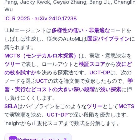
Pang, Jacky Kwok, Ceyao Zhang, Bang Liu, Chenglin
Wu
ICLR 2025 · arXiv:2410.17238
LLMエージェントは
多様性の低い・非最適な
コードを
しばしば生成し、従来のAutoMLは
固定パイプライン
に
縛られます。
MCTS（モンテカルロ木探索）
は、実験・意思決定を
ツリー
で表し、ロールアウトと
検証スコア
から
次にど
の枝を試すか
を決める探索法です。
UCT-DP
は、次の
ノードを選ぶ
UCT
の式を論文側で変形したもので、
学
習・実行などコストの大きい深い段階
が
浅い探索
に押
し負けにくくします。
SELA
はパイプラインをこのような
ツリー
として
MCTS
で実験順を決め、
UCT-DP
で深い段階を優先します。
Insightから正規化スコアまで数式を分解します。