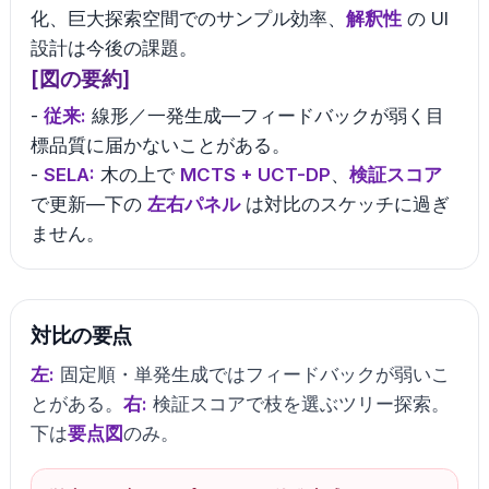
化、巨大探索空間でのサンプル効率、
解釈性
の UI
設計は今後の課題。
[図の要約]
-
従来:
線形／一発生成—フィードバックが弱く目
標品質に届かないことがある。
-
SELA:
木の上で
MCTS + UCT-DP
、
検証スコア
で更新—下の
左右パネル
は対比のスケッチに過ぎ
ません。
対比の要点
左:
固定順・単発生成ではフィードバックが弱いこ
とがある。
右:
検証スコアで枝を選ぶツリー探索。
下は
要点図
のみ。