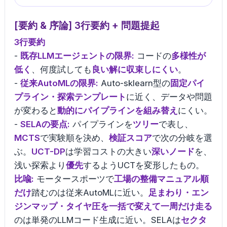
[要約 & 序論] 3行要約 + 問題提起
3行要約
-
既存LLMエージェントの限界:
コードの
多様性が
低く
、何度試しても
良い解に収束しにくい
。
-
従来AutoMLの限界:
Auto-sklearn型の
固定パイ
プライン・探索テンプレート
に近く、データや問題
が変わると
動的にパイプラインを組み替え
にくい。
-
SELAの要点:
パイプラインを
ツリー
で表し、
MCTS
で実験順を決め、
検証スコア
で次の分岐を選
ぶ。
UCT-DP
は学習コストの大きい
深いノード
を、
浅い探索より
優先
するようUCTを変形したもの。
比喩:
モータースポーツで
工場の整備マニュアル順
だけ
踏むのは従来AutoMLに近い。
足まわり・エン
ジンマップ・タイヤ圧を一括で変えて一周だけ走る
のは単発のLLMコード生成に近い。SELAは
セクタ