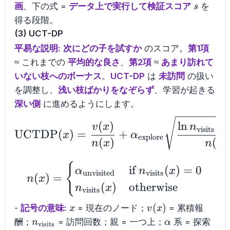
s
画
、下の式 =
データ上で実行して検証スコア
を
s
得る段階。
(3) UCT-DP
平易な説明:
次にどの子を試すか
のスコア。
第1項
≈ これまでの
平均的な良さ
、
第2項
≈
あまり訪れて
いない枝へのボーナス
。
UCT-DP
は
未訪問
の扱い
を調整し、
浅い枝ばかりをなぞらず
、学習が起きる
深い側
に進めるようにします。
\mathrm{UCTDP}(x) =
(
)
ln
(
v
x
n
x
visits
UCTDP
(
)
=
+
x
α
explore
(
)
(
)
n
x
n
x
n(x) = \begin{cases}
{
if
(
)
=
0
α
n
x
unvisited
visits
(
)
=
n
x
(
)
otherwise
n
x
visits
x
v(x)
(
)
-
記号の意味:
= 現在のノード；
= 累積報
x
v
x
n_{\mathrm{visits}}
\alpha
酬；
= 訪問回数；親 = 一つ上；
系 = 探索
n
α
visits