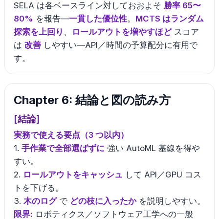
SELA は各ベースライン対しておおよそ
勝率 65〜
80%
を報告—
一貫した優位性
。
MCTS はランダム
探索を上回り
、
ロールアウトを増やすほど
スコア
は
改善
しやすい—API／時間の予算配分に有用で
す。
Chapter 6: 結論と図の読み方
[結論]
実務で使える要点（3 つ以内）
1.
手作業で全部選ばずに
強い AutoML 基線を得や
すい。
2.
ロールアウトをキャッシュ
して API／GPU コス
トを下げる。
3.
木のログ
で
どの枝に入ったか
を説明しやすい。
限界:
ロボティクス／ソフトウェア工学への一般