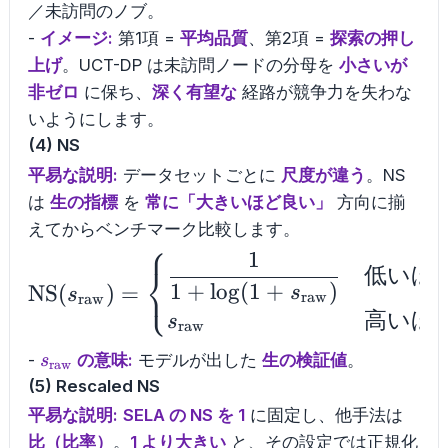
／未訪問のノブ。
-
イメージ:
第1項 =
平均品質
、第2項 =
探索の押し
上げ
。UCT-DP は未訪問ノードの分母を
小さいが
非ゼロ
に保ち、
深く有望な
経路が競争力を失わな
いようにします。
(4) NS
平易な説明:
データセットごとに
尺度が違う
。NS
は
生の指標
を
常に「大きいほど良い」
方向に揃
えてからベンチマーク比較します。
⎧
1
\mathrm{NS}(s_{\m
⎨
低いほ
⎩
1
+
lo
g
(
1
+
)
NS
(
)
=
s
s
raw
raw
高いほ
s
raw
s_{\mathrm{raw}}
-
の意味:
モデルが出した
生の検証値
。
s
raw
(5) Rescaled NS
平易な説明:
SELA の NS を 1
に固定し、他手法は
比（比率）
。
1 より大きい
と、その設定では正規化