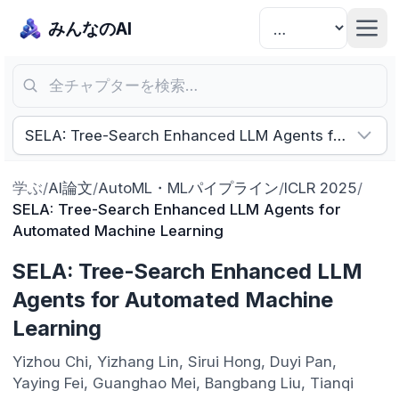
みんなのAI
全チャプターを検索…
SELA: Tree-Search Enhanced LLM Agents for Autom
学ぶ
/
AI論文
/
AutoML・MLパイプライン
/
ICLR 2025
/
SELA: Tree-Search Enhanced LLM Agents for
Automated Machine Learning
SELA: Tree-Search Enhanced LLM
Agents for Automated Machine
Learning
Yizhou Chi, Yizhang Lin, Sirui Hong, Duyi Pan,
Yaying Fei, Guanghao Mei, Bangbang Liu, Tianqi