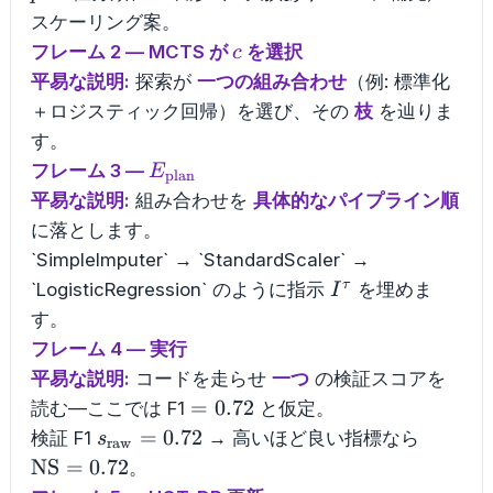
スケーリング案。
c
フレーム 2 — MCTS が
を選択
c
平易な説明:
探索が
一つの組み合わせ
（例: 標準化
＋ロジスティック回帰）を選び、その
枝
を辿りま
す。
E_{\mathrm{plan}}
フレーム 3 —
E
plan
平易な説明:
組み合わせを
具体的なパイプライン順
に落とします。
`SimpleImputer` → `StandardScaler` →
I^{\tau}
τ
`LogisticRegression` のように指示
を埋めま
I
す。
フレーム 4 — 実行
平易な説明:
コードを走らせ
一つ
の検証スコアを
=0.72
=
0.72
読む—ここでは F1
と仮定。
s_{\mathrm{raw}}=0.72
\math
=
0.72
検証 F1
→ 高いほど良い指標なら
s
raw
NS
=
0.72
。