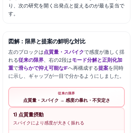
り、次の研究を開く出発点と捉えるのが最も妥当で
す。
図解：限界と提案の鮮明な対比
左のブロックは
点質量・スパイク
で感度が激しく揺
れる
従来の限界
、右の2段は
モード分解と正則化加
重
で
滑らかで抑え可能なIF
へ再構成する
提案
を同時
に示し、ギャップが一目で分かるようにしました。
従来の限界
点質量・スパイク → 感度の暴れ・不安定さ
1) 点質量摂動
スパイクにより感度が大きく振れる