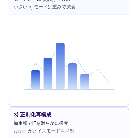
j
j
e_j)
\sigma_j
小さい
モードは重みで減衰
σ
j
3) 正則化再構成
加重和でIFを滑らかに復元
\frac{1}
1
がノイズモードを抑制
1
+
2
/
λ
σ
{1+2\lambda/\sigma_j}
j