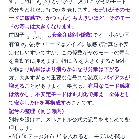
e_j(x)
x
(
)
す。これに
が掛かり、入力
がそのモード
e
x
x
j
成分をどれだけ持つかを表します。
モデルがそのモ
e_j(x)
(
)
ードに敏感で、かつ
も大きいほど、そのモー
e
x
j
ドの寄与は大きくなります
。
1
\frac{1}
前因子
は
安全弁(縮小係数)
です。小さい固
1
+
2
/
λ
σ
j
{1+2\lambda/\sigma_j}
\sigma_j
有値
を持つモードはノイズに敏感で計算を不安
σ
j
定化しやすいですが、この係数がそのモードの寄与
\lambda
を自動的に抑えます。特に
を大きくすると縮小
λ
が強まり
結果はより滑らかになり分散は下がる
一
方、大きすぎると重要な信号まで減衰し
バイアスが
増える
ことがあります。要点は、
有用なモード感度
は活かし、不安定モードは正則化で抑え、全体とし
て安定したIFを再構成する
ことです。
記号の整理（同じ節内）
別枠を設けず、スペクトル公式の記号をまとめて整
理します。
\theta(P)
P
(
)
-
: データ分布
を入れると、モデルが関心
θ
P
P