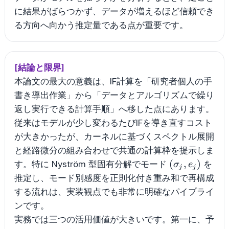
に結果がばらつかず、データが増えるほど信頼でき
る方向へ向かう推定量である点が重要です。
[結論と限界]
本論文の最大の意義は、IF計算を「研究者個人の手
書き導出作業」から「データとアルゴリズムで繰り
返し実行できる計算手順」へ移した点にあります。
従来はモデルが少し変わるたびIFを導き直すコスト
が大きかったが、カーネルに基づくスペクトル展開
と経路微分の組み合わせで共通の計算枠を提示しま
(\sigma_j,e_j
(
,
)
す。特に Nyström 型固有分解でモード
を
σ
e
j
j
推定し、モード別感度を正則化付き重み和で再構成
する流れは、実装観点でも非常に明確なパイプライ
ンです。
実務では三つの活用価値が大きいです。第一に、予