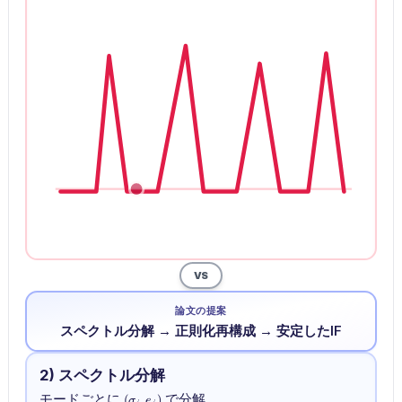
VS
論文の提案
スペクトル分解 → 正則化再構成 → 安定したIF
2) スペクトル分解
(\sigma_j,
モードごとに
で分解
(
,
)
σ
e