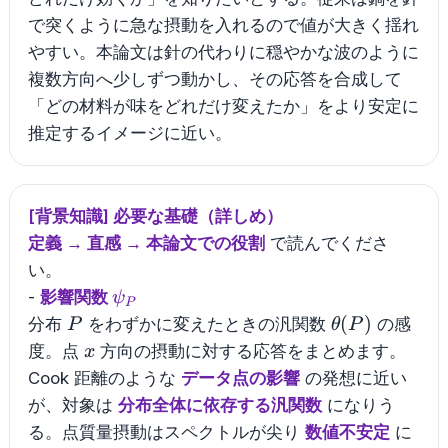
で突くように急な摂動を入れるので値が大きく揺れ
やすい。本論文は針の代わりに穏やかな波のように
複数方向へ少しずつ動かし、その応答を合成して
「どの材料が味をどれだけ変えたか」をより安定に
推定するイメージに近い。
[背景知識] 必要な基礎（詳しめ）
定義 → 直感 → 本論文での役割
で読んでくださ
い。
\psi_P
-
影響関数
ψ
P
P
\theta(P)
(
)
分布
をわずかに変えたときの汎関数
の感
P
θ
P
x
度。点
方向の摂動に対する応答をまとめます。
x
Cook 距離のような
データ点の影響
の発想に近い
が、対象は
分布全体に依存する汎関数
になりう
る。点質量摂動はスペクトルが尖り
数値不安定
に