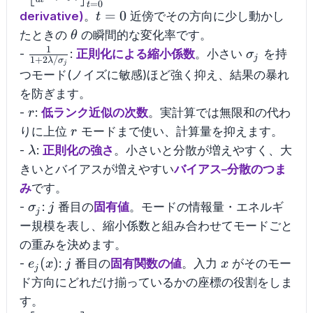
{dt}\theta(P_t^j)\right]_{t=0}
=
0
t
t=0
=
0
derivative)
。
近傍でその方向に少し動かし
t
\theta
たときの
の瞬間的な変化率です。
θ
1
\frac{1}
\sigma_j
-
:
正則化による縮小係数
。小さい
を持
σ
j
1
+
2
/
λ
σ
j
{1+2\lambda/\sigma_j}
つモード(ノイズに敏感)ほど強く抑え、結果の暴れ
を防ぎます。
r
-
:
低ランク近似の次数
。実計算では無限和の代わ
r
r
りに上位
モードまで使い、計算量を抑えます。
r
\lambda
-
:
正則化の強さ
。小さいと分散が増えやすく、大
λ
きいとバイアスが増えやすい
バイアス–分散のつま
み
です。
\sigma_j
j
-
:
番目の
固有値
。モードの情報量・エネルギ
σ
j
j
ー規模を表し、縮小係数と組み合わせてモードごと
の重みを決めます。
e_j(x)
j
x
(
)
-
:
番目の
固有関数の値
。入力
がそのモー
e
x
j
x
j
ド方向にどれだけ揃っているかの座標の役割をしま
す。