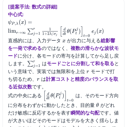
[提案手法: 数式の詳細]
中心式:
\psi_{P,\lambda}
(
)
=
ψ
x
,
P
λ
[
]
(x)=\lim_{r\to\infty}\sum_{j=1}^{r}\frac{1}
1
r
j
d
lim
(
)
(
)
∑
θ
P
e
x
→
∞
r
j
=
1
1
+
2
/
t
j
λ
σ
d
t
{1+2\lambda/\sigma_j}\left[\frac{d}
=
0
j
t
x
直感的には、入力データ
が出力に与える
総影響
x
{dt}\theta(P_t^j)\right]_{t=0}e_j(x)
を一発で求める
のではなく、
複数の滑らかな波状モ
ード
に分け、各モードの寄与を計算してから足し戻
r
\sum_{j=1}^{r}
∑
します。
は
モードごとに分割して和を取る
と
=
1
j
r
いう意味で、実装では無限和を上位
モードで打
r
r
ち切るため、
は
計算コストと精度のバランスを取
r
る近似次数
です。
[
]
\left[\frac{d}
j
d
(
)
式の中央にある
は、そのモード方向
θ
P
t
d
t
{dt}\theta(P_t^j)\right]_{t=0}
=
0
t
\theta
に分布をわずかに動かしたとき、目的量
がどれ
θ
だけ敏感に反応するかを表す
瞬間的な勾配
です。値
が大きいほどそのモードはモデルを大きく揺らしま