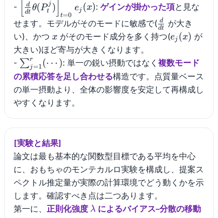
[
]
\left[\frac{d}
j
d
(
)
(
)
-
:
ゲインが掛かった項
と見な
θ
P
e
x
j
t
d
t
{dt}\theta(P_t^j)\right]_{t=0}e_j(x)
=
0
t
\frac{d}
d
せます。モデルがそのモードに敏感で(
が大き
d
t
{dt}
x
e_j(x)
(
)
い)、かつ
がそのモード成分を多く持つ(
が
x
e
x
j
大きい)ほど寄与が大きくなります。
r
\sum_{j=1}^{r}
(
⋯
)
∑
-
: 単一の鋭い摂動ではなく
複数モード
=
1
j
(\cdots)
の累積応答を足し合わせる
構造です。点質量ベース
の単一摂動より、全体の影響度を安定して再構成し
やすくなります。
[実験と結果]
論文は最も基本的な関数型目標である平均を中心
に、おもちゃのモンテカルロ実験を構成し、提案ス
ペクトル推定量が実際の計算環境でどう動くかを示
します。確認すべき点は二つあります。
\lambda
第一に、
正則化強度
によるバイアス–分散の移動
λ