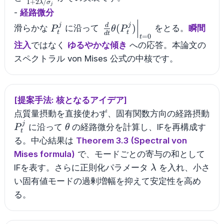
1
+
2
/
λ
σ
j
{1+2\lambda/\sigma_j}
-
経路微分
P_t^j
\left.\frac{d}
j
j
d
(
)
滑らかな
に沿って
をとる。
瞬間
P
θ
P
t
t
d
t
{dt}\theta(P_t^j)\right|_{
=
0
t
注入
ではなく
ゆるやかな傾き
への応答。本論文の
スペクトラル von Mises 公式の中核です。
[提案手法: 核となるアイデア]
点質量摂動を直接使わず、固有関数方向の経路摂動
j
P_t^j
\theta
に沿って
の経路微分を計算し、IFを再構成す
P
θ
t
る。中心結果は
Theorem 3.3 (Spectral von
Mises formula)
で、モードごとの寄与の和として
\lambda
IFを表す。さらに正則化パラメータ
を入れ、小さ
λ
い固有値モードの過剰増幅を抑えて安定性を高め
る。