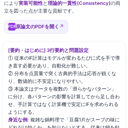
により
実装可能性
と
理論的一貫性(Consistency)
の両
立を図った点が主要な貢献です。
原論文のPDFを開く
↗
PDF
[要約・はじめに] 3行要約と問題設定
① 従来のIF計算はモデルが変わるたびに式を手で導
き直す必要があり、自動化が難しい。
② 分布を点質量で突く古典的手法は応答が鋭くな
り、数値的に不安定になりやすい。
③ 本論文はデータを複数の「滑らかなパターン」
に分け、各パターンの影響を計算してから足し合わ
せ、手計算ではなく計算機で安定にIFを求められる
ようにする。
身近な例:
複雑な鍋料理で「豆腐1片がスープの味に
どれだけ効くか」を知りたいとする。従来は鍋を針