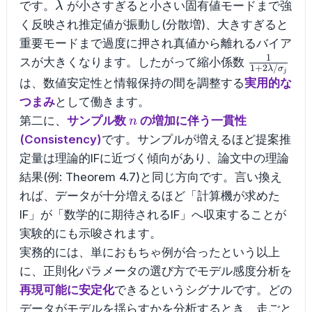
\lambda
です。
が小さすぎると小さい固有値モードまで強
λ
く反映され推定値が振動し(分散増)、大きすぎると
重要モードまで過度に押され真値から離れるバイア
1
\frac{1}
スが大きくなります。したがって縮小係数
1
+
2
/
λ
σ
j
{1+2\lam
は、数値安定性と情報保持の間を調整する
実用的な
つまみ
として働きます。
n
第二に、
サンプル数
の増加に伴う一貫性
n
(Consistency)
です。サンプルが増えるほど提案推
定量は理論的IFに近づく傾向があり、論文中の理論
結果(例: Theorem 4.7)と同じ方向です。言い換え
れば、データが十分増えるほど「計算機が求めた
IF」が「数学的に期待されるIF」へ収束することが
実験的にも示唆されます。
実務的には、単におもちゃ例が合ったという以上
に、正則化パラメータの選び方でモデル感度分析を
再現可能に安定化
できるというシグナルです。どの
データがモデルを揺らすかを分析するとき、走ごと