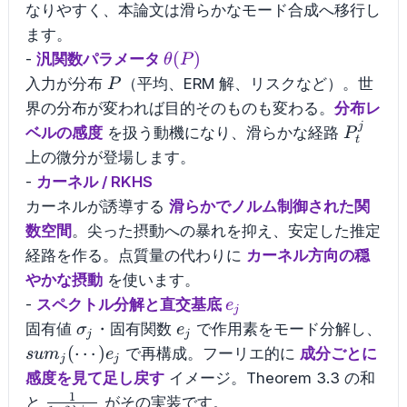
なりやすく、本論文は滑らかなモード合成へ移行し
ます。
\theta(P)
(
)
-
汎関数パラメータ
θ
P
P
入力が分布
（平均、ERM 解、リスクなど）。世
P
界の分布が変われば目的そのものも変わる。
分布レ
j
P_t^j
ベルの感度
を扱う動機になり、滑らかな経路
P
t
上の微分が登場します。
-
カーネル / RKHS
カーネルが誘導する
滑らかでノルム制御された関
数空間
。尖った摂動への暴れを抑え、安定した推定
経路を作る。点質量の代わりに
カーネル方向の穏
やかな摂動
を使います。
e_j
-
スペクトル分解と直交基底
e
j
\sigma_j
e_j
su
固有値
・固有関数
で作用素をモード分解し、
σ
e
j
j
(\c
(
⋯
)
で再構成。フーリエ的に
成分ごとに
s
u
m
e
j
j
感度を見て足し戻す
イメージ。Theorem 3.3 の和
1
\frac{1}
と
がその実装です。