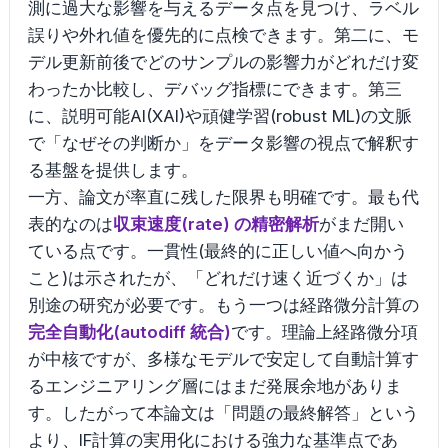
測に過大な影響を与えるデータ点を見つけ、ラベル
誤りや外れ値を優先的に点検できます。第二に、モ
デル更新前後でどのサンプルの影響力がどれだけ変
わったか比較し、デバッグ指標にできます。第三
に、説明可能AI(XAI)や頑健学習(robust ML)の文脈
で「なぜその判断か」をデータ影響の視点で解釈す
る基盤を提供します。
一方、論文が率直に残した限界も明確です。最も代
表的なのは
収束速度(rate) の精密解析
がまだ開い
ている点です。一貫性(最終的に正しい値へ向かう
こと)は示されたが、「どれだけ速く近づくか」は
別途の研究が必要です。もう一つは経路微分計算の
完全自動化(autodiff 統合)
です。理論上経路微分項
が中核ですが、多様なモデルで安定して自動計算す
るエンジニアリング層にはまだ発展余地がありま
す。したがって本論文は「問題の最終解答」という
より、IF計算の実用化における強力な基準点であ