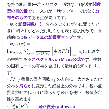
を持つ統計量(平均・リスク・係数など)を返す
関数
型の目的量
です。入力が「1サンプル」ではなく
分
布そのもの
である点が要点です。
\psi_P
-
:
影響関数(IF)
。分布をごくわずかに変えたと
ψ
P
\theta(P)
(
)
きに
がどれだけ動くかを表す感度関数で、直
θ
P
感的には
各データ点の影響度マップ
です。
\psi_{P,\lambda}
(
)
=
-
ψ
x
,
P
λ
[
]
(x)=\lim_{r\to\infty}\sum_{j=1}^{r}\frac{
1
r
j
d
lim
(
)
(
)
∑
: 論文
θ
P
e
x
→
∞
r
j
=
1
1
+
2
/
t
j
λ
σ
d
t
{1+2\lambda/\sigma_j}\left[\frac{d}
=
0
j
t
の中核である
スペクトルvon Mises公式
です。複数
{dt}\theta(P_t^j)\right]_{t=0}e_j(x)
の固有モードの寄与を合成して最終的なIFを作りま
す。
j
P_t^j
j
e_j
t
-
:
番目の固有関数
の方向に、大きさ
だけ
P
j
e
t
j
t
分布を
滑らかに
変形した経路上の分布です。鋭い点
質量摂動の代わりに滑らかな経路を使い、数値安定
性を高めます。
[
]
\left[\frac{d}
j
d
(
)
-
:
経路微分(pathwise
θ
P
t
d
t