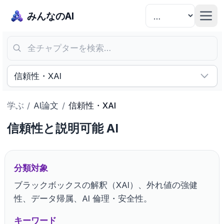
みんなのAI
全チャプターを検索…
信頼性・XAI
学ぶ
/
AI論文
/
信頼性・XAI
信頼性と説明可能 AI
分類対象
ブラックボックスの解釈（XAI）、外れ値の強健
性、データ帰属、AI 倫理・安全性。
キーワード