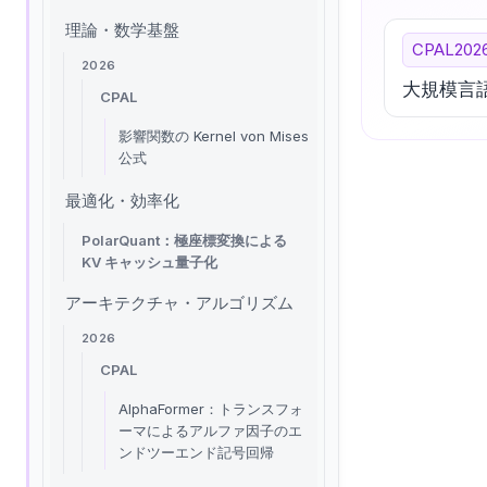
理論・数学基盤
CPAL202
2026
大規模言
CPAL
影響関数の Kernel von Mises
公式
最適化・効率化
PolarQuant：極座標変換による
KV キャッシュ量子化
アーキテクチャ・アルゴリズム
2026
CPAL
AlphaFormer：トランスフォ
ーマによるアルファ因子のエ
ンドツーエンド記号回帰