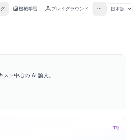
ング
機械学習
プレイグラウンド
スト中心の AI 論文。
1
개