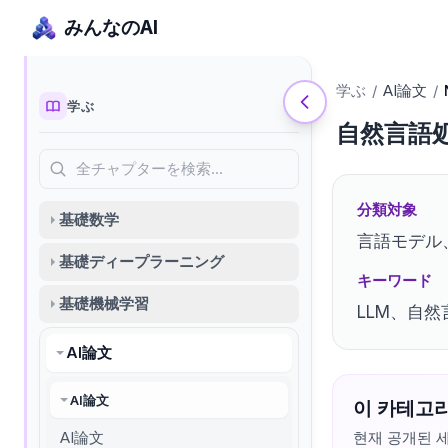
みんなのAI
学ぶ
/
AI論文
/
学ぶ
自然言語処
全チャプターを検索…
分類対象
基礎数学
言語モデル
基礎ディープラーニング
キーワード
基礎機械学習
LLM、自
AI論文
AI論文
이 카테고리
AI論文
현재 공개된 세