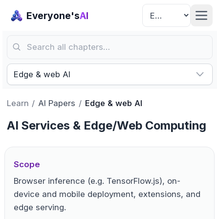
Everyone's
AI
Search all chapters…
Edge & web AI
Learn
/
AI Papers
/
Edge & web AI
AI Services & Edge/Web Computing
Scope
Browser inference (e.g. TensorFlow.js), on-
device and mobile deployment, extensions, and
edge serving.