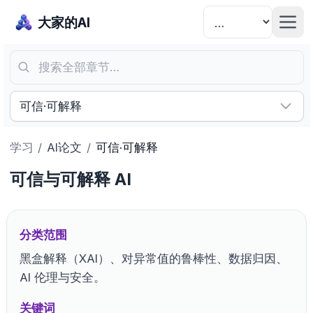
大家的AI
搜索全部章节…
可信·可解释
学习
/
AI论文
/
可信·可解释
可信与可解释 AI
分类范围
黑盒解释（XAI）、对异常值的鲁棒性、数据归因、
AI 伦理与安全。
关键词