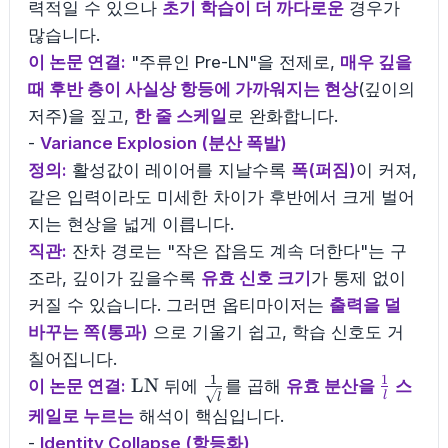
력적일 수 있으나
초기 학습이 더 까다로운
경우가
많습니다.
이 논문 연결:
"주류인 Pre-LN"을 전제로,
매우 깊을
때 후반 층이 사실상 항등에 가까워지는 현상
(깊이의
저주)을 짚고,
한 줄 스케일
로 완화합니다.
-
Variance Explosion (분산 폭발)
정의:
활성값이 레이어를 지날수록
폭(퍼짐)
이 커져,
같은 입력이라도 미세한 차이가 후반에서 크게 벌어
지는 현상을 넓게 이릅니다.
직관:
잔차 경로는 "작은 잡음도 계속 더한다"는 구
조라, 깊이가 깊을수록
유효 신호 크기
가 통제 없이
커질 수 있습니다. 그러면 옵티마이저는
출력을 덜
바꾸는 쪽(통과)
으로 기울기 쉽고, 학습 신호도 거
칠어집니다.
1
1
\mathrm{LN}
\frac{1}
\frac{1
LN
이 논문 연결:
뒤에
를 곱해
유효 분산을
스
l
l
{\sqrt{l}}
{l}
케일로 누르는
해석이 핵심입니다.
-
Identity Collapse (항등화)