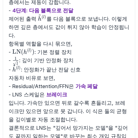
층에서는 제동이 강합니다.
-
4단계: 다음 블록으로 전달
~
(
)
\tilde{h}^{(l)}
l
제어된 출력
를 다음 블록으로 보냅니다. 이렇게
h
하면 깊은 층에서도 값이 튀지 않아 학습이 안정됩니
다.
항목별 역할을 다시 묶으면,
(
)
\mathrm{LN}
LN
(
)
l
-
: 기본 정렬 장치
h
(h^{(l)})
1
\frac{1}
-
: 깊이 기반 안정화 장치
~
l
{\sqrt{l}}
(
)
\tilde{h}^{(l)}
l
-
: 안정화가 끝난 전달 신호
h
자동차 비유로 보면,
- Residual/Attention/FFN은
가속 페달
- LNS 스케일은
브레이크
입니다. 가속만 있으면 뒤로 갈수록 흔들리고, 브레
이크만 있으면 앞으로 못 갑니다. 이 식은 둘의 균형
을 깊이별로 자동 조절합니다.
결론적으로 LNS는 "깊어서 망가지는 모델"을 "깊어
도 끝까지 일하는 모델"로 바꾸는 최소 개입 규칙입