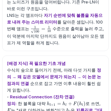
는 노이즈가 원음을 덮어버립니다. 기존 Pre-LN이
바로 이런 구조입니다.
LNS는 각 앰프마다
자기 순번에 맞춰 볼륨을 자동으
로 내려 주는 스마트 리미터
를 달아준 셈입니다. 100
1
1
\frac{1}
=
번째 앰프는
수준으로 출력을 눌러 주고,
10
100
{\sqrt{100}}
이 덕분에 마지막 단까지도 원음이 살아남아 모든 앰
= \frac{1}
프가 제 역할을 하게 됩니다.
{10}
[배경 지식] 꼭 필요한 기초 개념
수식의 숲으로 들어가기 전에, 아래 다섯 가지를
정
의 → 왜 깊은 모델에서 문제가 되는지 → 이 논문 논
점과의 연결
순으로 잡고 가면 이후 내용이 훨씬 쉽
게 읽힙니다.
-
Residual Connection (잔차 연결)
h_{l+1}=h_l+F(h_l)
F
=
+
(
)
정의:
한 블록을 대략
로 쓰면,
h
h
F
h
+
1
l
l
l
h_l
는 "새로 더하려는 변화"이고
은
지름길로 그대
F
h