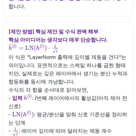
합니다.
[제안 방법] 핵심 제안 및 수식 완벽 해부
핵심 아이디어는 생각보다 매우 단순합니다.
~
1
(
)
(
)
\tilde{h}^{(l)}
=
LN
(
)
⋅
l
l
h
h
l
=
이 식은 "LayerNorm 출력에 깊이별 제동을 건다"는
\mathrm{LN}
의미입니다. 표면적으로는 스케일 하나를 곱한 형태
(h^{(l)}) \cdot
지만, 실제로는 깊은 레이어에서 생기는 분산 누적과
\frac{1}
항등화를 동시에 겨냥합니다.
{\sqrt{l}}
수식의 각 항을 순서대로 읽어보면,
(
)
h^{(l)}
l
l
-
입력
:
번째 레이어에서의 활성값(아직 제어 전
h
l
신호)
(
)
\mathrm{LN}
LN
(
)
l
-
: 평균/분산을 맞춰 신호 기준선을 정리하
h
(h^{(l)})
는 단계
1
\frac{1}
-
: 레이어 깊이에 따라 달라지는 제동 계수
l