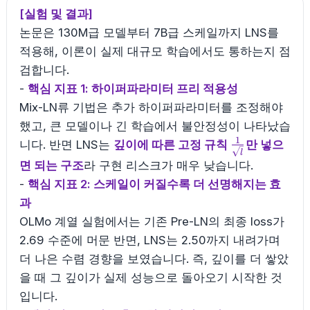
[실험 및 결과]
논문은 130M급 모델부터 7B급 스케일까지 LNS를
적용해, 이론이 실제 대규모 학습에서도 통하는지 점
검합니다.
-
핵심 지표 1: 하이퍼파라미터 프리 적용성
Mix-LN류 기법은 추가 하이퍼파라미터를 조정해야
했고, 큰 모델이나 긴 학습에서 불안정성이 나타났습
1
\frac{1}
니다. 반면 LNS는
깊이에 따른 고정 규칙
만 넣으
l
{\sqrt{l}}
면 되는 구조
라 구현 리스크가 매우 낮습니다.
-
핵심 지표 2: 스케일이 커질수록 더 선명해지는 효
과
OLMo 계열 실험에서는 기존 Pre-LN의 최종 loss가
2.69 수준에 머문 반면, LNS는 2.50까지 내려가며
더 나은 수렴 경향을 보였습니다. 즉, 깊이를 더 쌓았
을 때 그 깊이가 실제 성능으로 돌아오기 시작한 것
입니다.