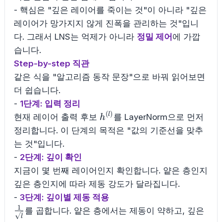
- 핵심은 "깊은 레이어를 죽이는 것"이 아니라 "깊은
레이어가 망가지지 않게 진폭을 관리하는 것"입니
다. 그래서 LNS는 억제가 아니라
정밀 제어
에 가깝
습니다.
Step-by-step 직관
같은 식을 "알고리즘 동작 문장"으로 바꿔 읽어보면
더 쉽습니다.
-
1단계: 입력 정리
(
)
h^{(l)}
l
현재 레이어 출력 후보
를 LayerNorm으로 먼저
h
정리합니다. 이 단계의 목적은 "값의 기준선을 맞추
는 것"입니다.
-
2단계: 깊이 확인
지금이 몇 번째 레이어인지 확인합니다. 얕은 층인지
깊은 층인지에 따라 제동 강도가 달라집니다.
-
3단계: 깊이별 제동 적용
1
\frac{1}
를 곱합니다. 얕은 층에서는 제동이 약하고, 깊은
l
{\sqrt{l}}