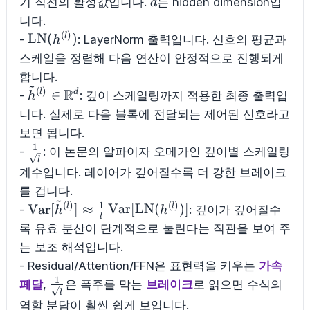
d
기 직전의 활성값입니다.
는 hidden dimension입
d
니다.
(
)
\mathrm{LN}
LN
(
)
l
-
: LayerNorm 출력입니다. 신호의 평균과
h
(h^{(l)})
스케일을 정렬해 다음 연산이 안정적으로 진행되게
합니다.
~
(
)
R
\tilde{h}^{(l)}
∈
l
d
-
: 깊이 스케일링까지 적용한 최종 출력입
h
\in
니다. 실제로 다음 블록에 전달되는 제어된 신호라고
\mathbb{R}^{d}
보면 됩니다.
1
\frac{1}
-
: 이 논문의 알파이자 오메가인 깊이별 스케일링
l
{\sqrt{l}}
계수입니다. 레이어가 깊어질수록 더 강한 브레이크
를 겁니다.
~
1
(
)
(
)
\mathrm{Var}
Var
[
]
≈
Var
[
LN
(
)]
l
l
-
: 깊이가 깊어질수
h
h
l
[\tilde{h}^{(l)}]
록 유효 분산이 단계적으로 눌린다는 직관을 보여 주
\approx \frac{1}
는 보조 해석입니다.
{l}\,\mathrm{Var}
- Residual/Attention/FFN은 표현력을 키우는
가속
[\mathrm{LN}
1
\frac{1}
페달
,
은 폭주를 막는
브레이크
로 읽으면 수식의
(h^{(l)})]
l
{\sqrt{l}}
역할 분담이 훨씬 쉽게 보입니다.