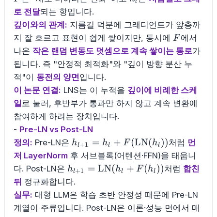
l
로 전달
되는 항입니다.
깊이와의 관계:
지름길 덕분에 그래디언트가 앞층까
F
지 잘 흐르고 표현이 쉽게 쌓이지만, 동시에
에서
F
나온
작은 랜덤 변동도 덧셈으로 계속 쌓이는 통로
가
됩니다. 즉 "안정적 최적화"와 "깊이 방향 분산 누
적"이
동전의 양면
입니다.
이 논문 연결:
LNS는 이 누적을
깊이에 비례한 스케
일
로 눌러, 후반부가 통과만 하지 않고 계속 변환에
참여하게 하려는 장치입니다.
-
Pre-LN vs Post-LN
h_{l+1}=h_l+F(\mathrm{LN}
=
+
(
LN
(
))
정의:
Pre-LN은
처럼
먼
h
h
F
h
+
1
l
l
l
(h_l))
저 LayerNorm
후 서브블록(어텐션·FFN)을 태웁니
h_{l+1}=\mathrm{LN}
=
LN
(
+
(
))
다. Post-LN은
처럼
합친
h
h
F
h
+
1
l
l
l
(h_l+F(h_l))
뒤
정규화합니다.
실무:
대형 LLM은 학습 초반 안정성 때문에 Pre-LN
계열이 주류입니다. Post-LN은 이론·성능 면에서 매