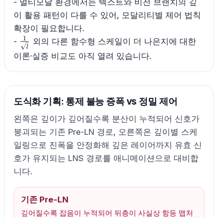
- 멀티모달 환경에서는 텍스트와 비전 브랜치의 깊
이 활용 패턴이 다를 수 있어, 모달리티별 제어 법칙
확장이 필요합니다.
1
\frac{1}
-
외의 다른 함수형 스케일이 더 나은지에 대한
l
{\sqrt{l}}
이론·실증 비교도 아직 열려 있습니다.
도식화 기획: 통제 불능 증폭 vs 정밀 제어
왼쪽은 깊이가 깊어질수록 분산이 누적되어 신호가
붕괴되는 기존 Pre-LN 경로, 오른쪽은 깊이별 스케
일링으로 진폭을 안정화해 깊은 레이어까지 유효 신
호가 유지되는 LNS 경로를 애니메이션으로 대비합
니다.
기존 Pre-LN
깊어질수록 잡음이 누적되어 뒤층이 사실상 항등 맵처