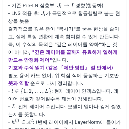
J_l
→
- 기존 Pre-LN 심층부:
경향(항등화)
J
I
l
\to
J_l
- LNS 적용 후:
가 극단적으로 항등행렬로 붙는 현
J
l
I
상을 늦춤
결과적으로 깊은 층이 "복사기"로 굳는 현상을 줄이
고, 실제 특징 변환에 계속 참여할 수 있게 만듭니다.
즉, 이 수식의 목적은 "깊은 레이어를 약화"하는 것
이 아니라,
"깊은 레이어를 끝까지 유효하게 일하게
만드는 안정화 제어"
입니다.
기호와 수식 읽기 (같은 「제안 방법」 절 안에서)
별도 용어 카드 없이, 위 핵심 식에 등장하는 기호만
뜻과 역할
순으로 다시 정리합니다.
l \in \
∈
{
1
,
2
,
…
,
}
-
: 현재 레이어 인덱스입니다. 레
l
L
{1,2,\dots,L\}
이어 번호가 깊어질수록 제동이 강해집니다.
L
-
: 전체 레이어 수입니다. 모델이 얼마나 깊게 쌓였
L
는지를 뜻합니다.
(
)
R
h^{(l)} \in
l
∈
l
d
-
:
번째 레이어에서 LayerNorm에 들어가
h
l
\mathbb{R}^{d}