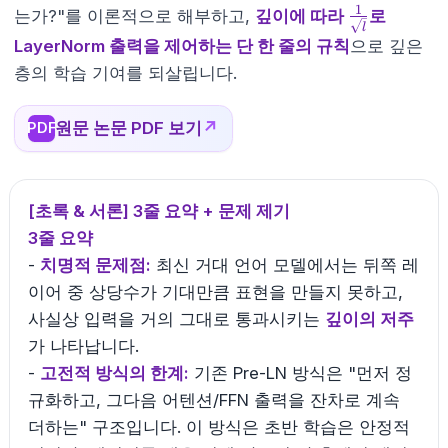
1
\frac{1}
는가?"를 이론적으로 해부하고,
깊이에 따라
로
l
{\sqrt{l}}
LayerNorm 출력을 제어하는 단 한 줄의 규칙
으로 깊은
층의 학습 기여를 되살립니다.
원문 논문 PDF 보기
↗
PDF
[초록 & 서론] 3줄 요약 + 문제 제기
3줄 요약
-
치명적 문제점:
최신 거대 언어 모델에서는 뒤쪽 레
이어 중 상당수가 기대만큼 표현을 만들지 못하고,
사실상 입력을 거의 그대로 통과시키는
깊이의 저주
가 나타납니다.
-
고전적 방식의 한계:
기존 Pre-LN 방식은 "먼저 정
규화하고, 그다음 어텐션/FFN 출력을 잔차로 계속
더하는" 구조입니다. 이 방식은 초반 학습은 안정적