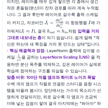
이지만, 레이어를 매우 깊게 쌓으면 각 층에서 생긴
작은 흔들림(분산)이 잔차 경로를 따라 계속 누적됩
니다. 그 결과 후반부 레이어로 갈수록 출력 스케일
(
)
J_l=\frac{\partial
I
l
∂
h
=
이 커지고, 자코비안
이 항등행렬
에 가
J
I
o
u
t
l
(
)
l
h^{(l)}_{out}}
∂
h
in
J_l
h_{out}\approx
≈
≈
까워져(
), 결국
처럼
입력을 거의
J
I
h
h
{\partial
l
o
u
t
in
\approx
h_{in}
그대로 내보내는 층
이 되기 쉽습니다. 쉽게 말해 "계
h^{(l)}_{in}}
I
산은 하는데 새 특징을 거의 못 만드는 상태"입니다.
-
핵심 해결책과 장점:
LayerNorm 출력에 깊이별 스
1
\frac{1}
케일
을 곱하는
LayerNorm Scaling (LNS)
을 적
l
{\sqrt{l}}
용하면 분산 폭주를 억제하고, 깊은 레이어가 실제로
학습에 참여하는 구조를 되살릴 수 있습니다.
맞춤 비유: 100단 직렬 앰프와 화이트 노이즈 폭발
수백 개의 앰프가 직렬로 연결된 스타디움 음향 시스
템을 떠올려 봅시다. 앞단에서는 가수의 목소리가 선
명하게 전달되지만, 뒤로 갈수록 각 앰프가 조금씩
더해 넣는 잡음이 쌓여 결국 마지막에는 "쏴아아" 하