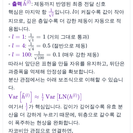
~
{\sqrt{l}}
(
)
\tilde{h}^{(l)}
l
-
출력
: 제동까지 반영된 최종 전달 신호
h
1
\frac{1}
l
핵심은 마지막 항
입니다.
이 커질수록 값이 작아
l
l
{\sqrt{l}}
지므로, 깊은 층일수록 더 강한 제동이 자동으로 적
용됩니다.
1
l=1
\frac{1}
=
1
=
1
-
:
(거의 그대로 통과)
l
1
{\sqrt{1}}=1
1
l=4
\frac{1}
=
4
=
0.5
-
:
(절반으로 제동)
l
4
{\sqrt{4}}=0.5
1
l=100
\frac{1}
=
100
=
0.1
-
:
(매우 강한 제동)
l
100
{\sqrt{100}}=0.1
따라서 앞단은 표현을 만들 자유를 유지하고, 뒤단은
과증폭을 억제해 안정성을 확보합니다.
분산 관점에서는 아래 보조식으로 이해할 수 있습니
다.
~
[
]
\mathrm{Var}\left[\tilde{h}^{(l)}\right]
1
(
)
(
)
Var
≈
Var
LN
(
)
l
l
[
]
h
h
l
\approx \frac{1}
1
\frac{1}
여기서
가 핵심입니다. 깊이가 깊어질수록 유효 분
{l}\,\mathrm{Var}\left[\mathrm{LN}
l
{l}
산을 더 강하게 누르기 때문에, 뒤층으로 갈수록 값
(h^{(l)})\right]
이 폭주하는 현상을 완화합니다.
자코비안 관점으로 연결하면,