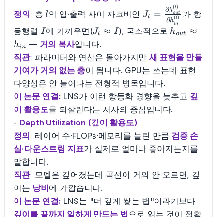
(
)
l
J_l=\frac{\parti
l
∂
h
=
정의:
층
의 입·출력 사이 자코비안
가 항
l
J
o
u
t
l
(
)
l
h^{(l)}_{out}}
∂
h
in
I
J_l\approx
h_{out}\a
≈
≈
등행렬
에 가까우면(
), 국소적으로
I
J
I
h
{\partial
l
o
u
t
I
h_{in}
—
거의 복사
입니다.
h^{(l)}_{in}}
h
in
직관:
파라미터와 연산은 돌아가지만
새 표현을 만들
기여가 거의 없는 층
이 됩니다. GPU는 쓰는데 표현
다양성은 안 늘어나는 전형적 병목입니다.
이 논문 연결:
LNS가 이런 항등화 경향을 늦추고
깊
이 활용도
를 되살린다는 서사의 중심입니다.
-
Depth Utilization (깊이 활용도)
정의:
레이어 수·FLOPs·메모리를 늘린 만큼
검증 손
실·다운스트림 지표
가 실제로 얼마나 좋아지는지를
말합니다.
직관:
모델은 깊어졌는데 곡선이 거의 안 오르면, 깊
이는
낭비
에 가깝습니다.
이 논문 연결:
LNS는 "더 깊게 쌓는 법"이라기보다
깊이를 끝까지 일하게 만드는 법
으로 읽는 것이 정확