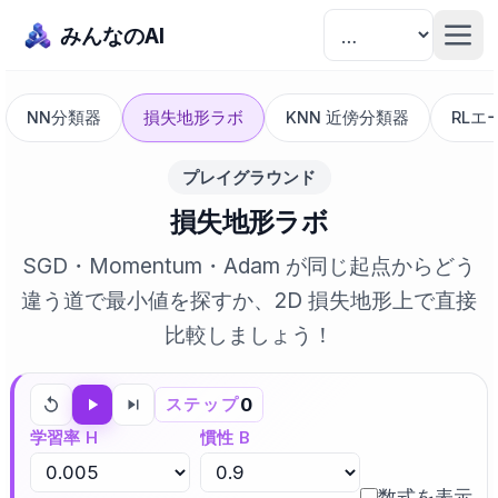
みんなのAI
NN分類器
損失地形ラボ
KNN 近傍分類器
RLエ
プレイグラウンド
損失地形ラボ
SGD・Momentum・Adam が同じ起点からどう
違う道で最小値を探すか、2D 損失地形上で直接
比較しましょう！
0
ステップ
学習率 Η
慣性 Β
数式を表示