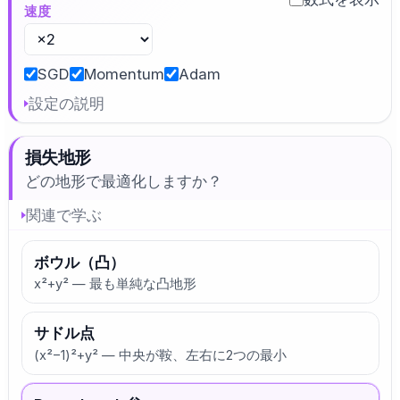
速度
SGD
Momentum
Adam
設定の説明
損失地形
どの地形で最適化しますか？
関連で学ぶ
ボウル（凸）
x²+y² — 最も単純な凸地形
サドル点
(x²−1)²+y² — 中央が鞍、左右に2つの最小