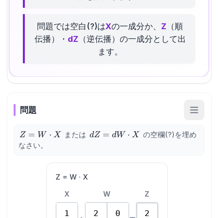
問題では空白(?)は
X
の一成分か、
Z
（順
伝播）・
dZ
（逆伝播）の一成分として出
ます。
問題
Z =
=
⋅
dZ =
=
⋅
または
の空欄(?)を埋め
Z
W
X
d
Z
d
W
X
W
dW
なさい。
\cdot
\cdot
X
X
Z = W · X
X
W
Z
1
2
0
2
·
=