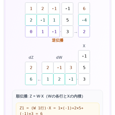
1
2
-1
-1
6
2
-1
1
5
-4
·
→
0
1
-1
3
2
逆伝播
X
-1
dZ
dW
2
2
-1
3
5
←
·
6
1
2
-1
3
順伝播: Z = W·X（Wの各行とXの内積）
Z1 = (W 1行)·X = 1×(-1)+2×5+
(-1)×3 = 6