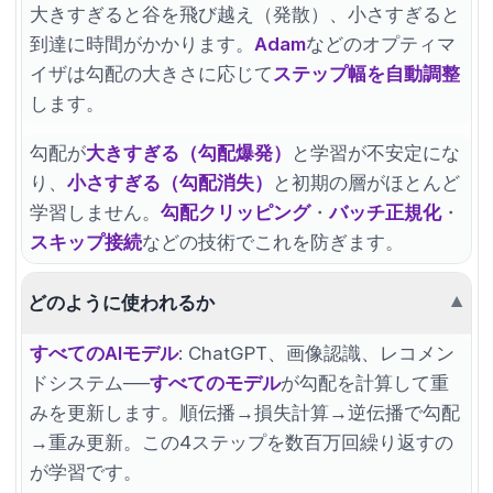
大きすぎると谷を飛び越え（発散）、小さすぎると
到達に時間がかかります。
Adam
などのオプティマ
イザは勾配の大きさに応じて
ステップ幅を自動調整
します。
勾配が
大きすぎる（勾配爆発）
と学習が不安定にな
り、
小さすぎる（勾配消失）
と初期の層がほとんど
学習しません。
勾配クリッピング
・
バッチ正規化
・
スキップ接続
などの技術でこれを防ぎます。
どのように使われるか
▼
すべてのAIモデル
: ChatGPT、画像認識、レコメン
ドシステム──
すべてのモデル
が勾配を計算して重
みを更新します。順伝播→損失計算→逆伝播で勾配
→重み更新。この4ステップを数百万回繰り返すの
が学習です。