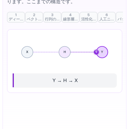
ります。ここまでの構造です。
1
2
3
4
5
6
7
ディープラーニングの第一歩：AIはどう考える？
ベクトル内積：データの似ているところを見つける
行列の積：一度に計算する魔法
線形層：重要度を決める重み
活性化関数：AIに判断力を
人工ニューロン
バッチ
X
H
∇
Y
Y → H → X