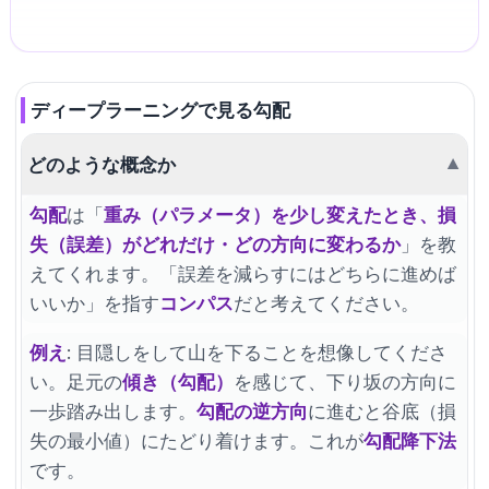
ディープラーニングで見る勾配
どのような概念か
▼
勾配
は「
重み（パラメータ）を少し変えたとき、損
失（誤差）がどれだけ・どの方向に変わるか
」を教
えてくれます。「誤差を減らすにはどちらに進めば
いいか」を指す
コンパス
だと考えてください。
例え
: 目隠しをして山を下ることを想像してくださ
い。足元の
傾き（勾配）
を感じて、下り坂の方向に
一歩踏み出します。
勾配の逆方向
に進むと谷底（損
失の最小値）にたどり着けます。これが
勾配降下法
です。