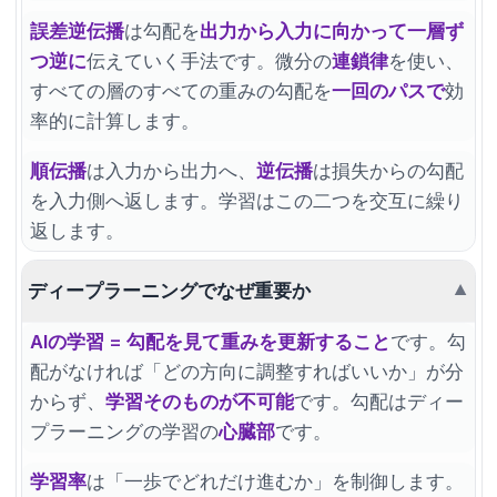
誤差逆伝播
は勾配を
出力から入力に向かって一層ず
つ逆に
伝えていく手法です。微分の
連鎖律
を使い、
すべての層のすべての重みの勾配を
一回のパスで
効
率的に計算します。
順伝播
は入力から出力へ、
逆伝播
は損失からの勾配
を入力側へ返します。学習はこの二つを交互に繰り
返します。
ディープラーニングでなぜ重要か
▼
AIの学習 = 勾配を見て重みを更新すること
です。勾
配がなければ「どの方向に調整すればいいか」が分
からず、
学習そのものが不可能
です。勾配はディー
プラーニングの学習の
心臓部
です。
学習率
は「一歩でどれだけ進むか」を制御します。