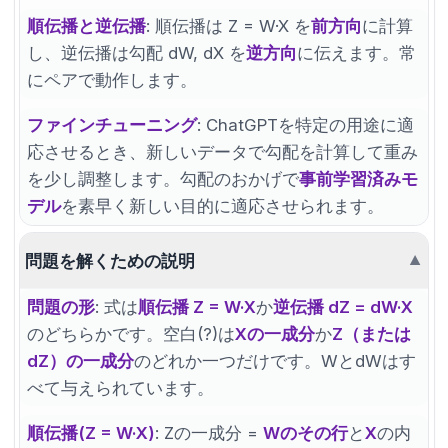
順伝播と逆伝播
: 順伝播は Z = W·X を
前方向
に計算
し、逆伝播は勾配 dW, dX を
逆方向
に伝えます。常
にペアで動作します。
ファインチューニング
: ChatGPTを特定の用途に適
応させるとき、新しいデータで勾配を計算して重み
を少し調整します。勾配のおかげで
事前学習済みモ
デル
を素早く新しい目的に適応させられます。
問題を解くための説明
▼
問題の形
: 式は
順伝播 Z = W·X
か
逆伝播 dZ = dW·X
のどちらかです。空白(?)は
Xの一成分
か
Z（または
dZ）の一成分
のどれか一つだけです。WとdWはす
べて与えられています。
順伝播(Z = W·X)
: Zの一成分 =
Wのその行
と
X
の内