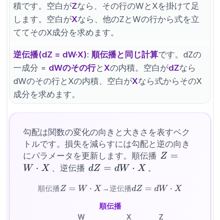
積です。空白が
Z
なら、その行のWとXを掛けて足
します。空白が
X
なら、他のZとWの行から式を立
ててそのX成分を求めます。
逆伝播(dZ = dW·X)
:
順伝播と同じ計算
です。dZの
一成分 =
dWのその行
と
X
の内積。空白が
dZ
なら
dWのその行とXの内積、空白が
X
なら式からそのX
成分を求めます。
勾配は関数の変化の向きと大きさを表すベク
トルです。損失を減らすには勾配と逆の向き
Z =
=
にパラメータを更新します。順伝播
Z
W
⋅
dZ =
=
⋅
、逆伝播
。
W
X
d
Z
d
W
X
\cdot
dW
Z =
=
⋅
dZ =
=
⋅
順伝播
→
逆伝播
Z
W
X
d
Z
d
W
X
X
\cdot
W
dW
X
順伝播
\cdot
\cdot
W
X
Z
X
X