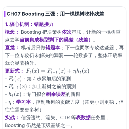
CH07 Boosting 三强：用一棵棵树吃掉残差
1. 核心机制：错题接力
概念：
Boosting 把决策树
依次
串联，让新的一棵树重
点去学
当前集成模型剩下的误差（残差）
。
直觉：
模考后只做
错题本
；下一位同学专攻这些题，再
下一位专攻仍未解决的漏洞——轮数多了，整体正确率
就会显著抬升。
F_t(x)=F_{t-
(
)
=
(
)
+
(
)
更新式：
F
x
F
x
η
h
x
−
1
t
t
t
1}(x)+\eta
F_t(x)
t
(
)
-
：第
步累加后的预测
F
x
t
t
h_t(x)
F_{t-
(
)
-
：加上新树之前的预测
F
x
−
1
t
1}(x)
h_t(x)
(
)
-
：专门拟合
剩余误差
的新树
h
x
t
\eta
-
：
学习率
，控制新树的贡献力度（常更小则更稳，但
η
往往需要更多树）
实战：
信贷违约、流失、CTR 等
表数据
任务里，
Boosting 仍然是顶级基线之一。