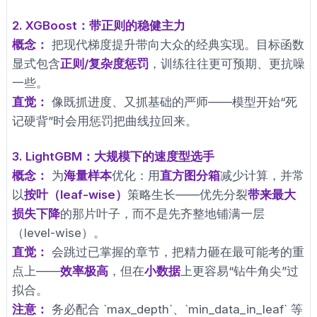
2. XGBoost：带正则的稳健主力
概念：
把现代梯度提升带向大众的经典实现。目标函数
显式包含
正则/复杂度惩罚
，训练往往更可预期、更抗噪
一些。
直觉：
像既抓进度、又抓基础的严师——模型开始“死
记硬背”时会用惩罚把曲线拉回来。
3. LightGBM：大规模下的速度型选手
概念：
为
海量样本
优化：用
直方图分箱
减少计算，并常
以
按叶（leaf-wise）
策略生长——优先分裂
带来最大
损失下降
的那片叶子，而不是先齐整地铺满一层
（level-wise）。
直觉：
会跳过已掌握的章节，把精力砸在最可能考的重
点上——
效率极高
，但在
小数据
上更容易“钻牛角尖”过
拟合。
注意：
务必配合 `max_depth`、`min_data_in_leaf` 等