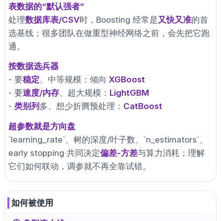
表数据的“默认强者”
处理
数据库表/CSV
时，Boosting 经常是
又快又准
的首
选基线；很多团队在做重型神经网络之前，会先把它跑
通。
按数据选兵器
- 要
稳定
、中等规模：倾向
XGBoost
- 要
速度/内存
、超大规模：
LightGBM
-
类别列
多、想少折腾预处理：
CatBoost
超参数就是方向盘
`learning_rate`、树的深度/叶子数、`n_estimators`、
early stopping 共同决定
偏差-方差
与算力消耗；理解
它们如何联动，调参就不再全靠试错。
如何被使用