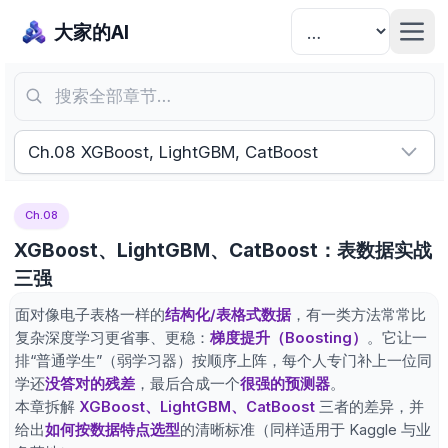
大家的AI
搜索全部章节…
Ch.08 XGBoost, LightGBM, CatBoost
Ch.08
XGBoost、LightGBM、CatBoost：表数据实战
三强
面对像电子表格一样的
结构化/表格式数据
，有一类方法常常比
复杂深度学习更省事、更稳：
梯度提升（Boosting）
。它让一
排“普通学生”（弱学习器）按顺序上阵，每个人专门补上一位同
学还
没答对的残差
，最后合成一个
很强的预测器
。
本章拆解
XGBoost、LightGBM、CatBoost
三者的差异，并
给出
如何按数据特点选型
的清晰标准（同样适用于 Kaggle 与业