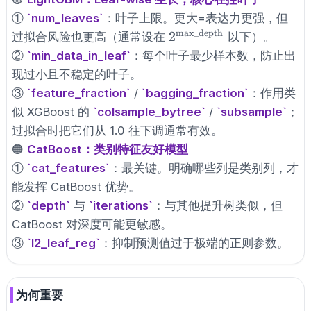
①
`num_leaves`
：叶子上限。更大=表达力更强，但
max_depth
2^{\text{max\_depth}
2
过拟合风险也更高（通常设在
以下）。
②
`min_data_in_leaf`
：每个叶子最少样本数，防止出
现过小且不稳定的叶子。
③
`feature_fraction`
/
`bagging_fraction`
：作用类
似 XGBoost 的
`colsample_bytree`
/
`subsample`
；
过拟合时把它们从 1.0 往下调通常有效。
🟠
CatBoost：类别特征友好模型
①
`cat_features`
：最关键。明确哪些列是类别列，才
能发挥 CatBoost 优势。
②
`depth`
与
`iterations`
：与其他提升树类似，但
CatBoost 对深度可能更敏感。
③
`l2_leaf_reg`
：抑制预测值过于极端的正则参数。
为何重要