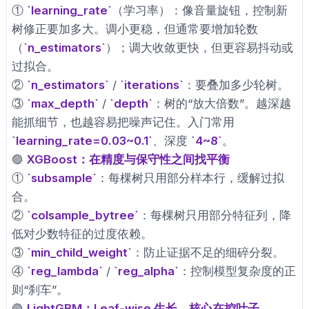
①
`learning_rate`
（学习率）：像音量旋钮，控制新
树修正要加多大。调小更稳，但通常要增加轮数
（
`n_estimators`
）；调大收敛更快，但更容易抖动或
过拟合。
②
`n_estimators`
/
`iterations`
：要叠加多少轮树。
③
`max_depth`
/
`depth`
：树的“放大倍数”。越深越
能抓细节，也越容易把噪声记住。入门常用
`learning_rate=0.03~0.1`
、深度
`4~8`
。
🟣
XGBoost：在精度与保守性之间找平衡
①
`subsample`
：每棵树只用部分样本行，缓解过拟
合。
②
`colsample_bytree`
：每棵树只用部分特征列，降
低对少数特征的过度依赖。
③
`min_child_weight`
：防止证据不足的细碎分裂。
④
`reg_lambda`
/
`reg_alpha`
：控制模型复杂度的正
则“刹车”。
🟢
LightGBM：Leaf-wise 生长，核心在控叶子