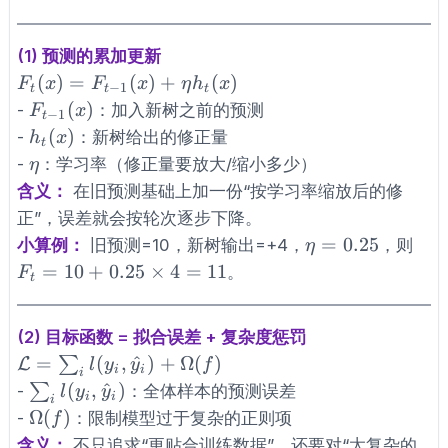
(1) 预测的累加更新
F_t(x)=F_{t-
(
)
=
(
)
+
(
)
F
x
F
x
η
h
x
−
1
t
t
t
1}(x)+\eta
F_{t-
(
)
-
：加入新树之前的预测
F
x
−
1
t
h_t(x)
1}(x)
h_t(x)
(
)
-
：新树给出的修正量
h
x
t
\eta
-
：学习率（修正量要放大/缩小多少）
η
含义：
在旧预测基础上加一份“按学习率缩放后的修
正”，误差就会按轮次逐步下降。
\eta=0.25
=
0.25
小算例：
旧预测=10，新树输出=+4，
，则
η
F_t=10+0.25\times4=11
=
10
+
0.25
×
4
=
11
。
F
t
(2) 目标函数 = 拟合误差 + 复杂度惩罚
\mathcal{L}=\sum_i
=
(
,
^
)
+
Ω
(
)
∑
L
l
y
y
f
i
i
i
l(y_i,\hat
\sum_i
(
,
^
)
∑
-
：全体样本的预测误差
l
y
y
i
i
i
y_i)+\Omega(f)
l(y_i,\hat
\Omega(f)
Ω
(
)
-
：限制模型过于复杂的正则项
f
y_i)
含义：
不只追求“更贴合训练数据”，还要对“太复杂的