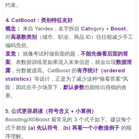
约束。
4. CatBoost：类别特征友好
概念：
来自 Yandex，名字拆自
Cat
egory +
Boost
。
对
高基数类别
（城市、职业、商品 ID）往往能减少手工
编码负担。
直觉：
就像考试时做前面的题，
不能先偷看后面的答
案
。表数据训练里如果混入未来信息，就会出现
数据泄
露
，分数被虚高。CatBoost 的
有序统计（ordered
statistics）
等设计，正是为了减少这种“偷看答案”风
险；因此在不少场景下，
默认参数
也能给出很稳的效
果。
5. 公式更容易读（符号含义 + 小算例）
Boosting/XGBoost 最常见的 3 个式子如下。建议每个
式子都按
(a) 先认符号
、
(b) 再看一个小数值例子
的顺
序理解。