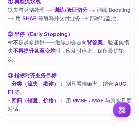
① 典型流水线
\rightarrow
\rightarrow
→
→
缺失与类别处理
训练/验证切分
训练 Boosting
\rightarrow
\rightarrow
→
→
用
SHAP
等解释并交付业务
部署与监控。
② 早停（Early Stopping）
树不是越多越好——继续加会走向
背答案
。验证集损
失
不再提升甚至变差
时，应及时停止，保留最优轮
次。
③ 指标对齐业务目标
-
分类（流失、欺诈）：
别只看准确率，结合
AUC
、
F1
等。
-
回归（销量、价格）：
用
RMSE
/
MAE
与真实尺度
对话。