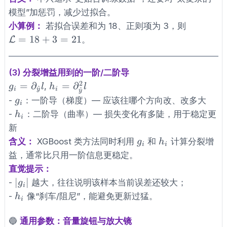
模型”加惩罚，减少过拟合。
小算例：
若拟合误差和为 18、正则项为 3，则
\mathcal{L}=18+3=21
=
18
+
3
=
21
L
。
(3) 分裂增益用到的一阶/二阶导
2
g_i=\partial_{\hat
h_i=\partial^2_{\hat
=
∂
=
∂
,
g
l
h
l
^
^
i
y
i
y
y}l
y}l
g_i
-
：一阶导（梯度）— 应该往哪个方向改、改多大
g
i
h_i
-
：二阶导（曲率）— 损失变化有多陡，用于稳定更
h
i
新
g_i
h_i
含义：
XGBoost 类方法同时利用
和
计算分裂增
g
h
i
i
益，通常比只用一阶信息更稳定。
直觉提示：
|g_i|
∣
∣
-
越大，往往说明该样本当前误差还较大；
g
i
h_i
-
像“刹车/阻尼”，能避免更新过猛。
h
i
🔵
通用参数：音量旋钮与放大镜