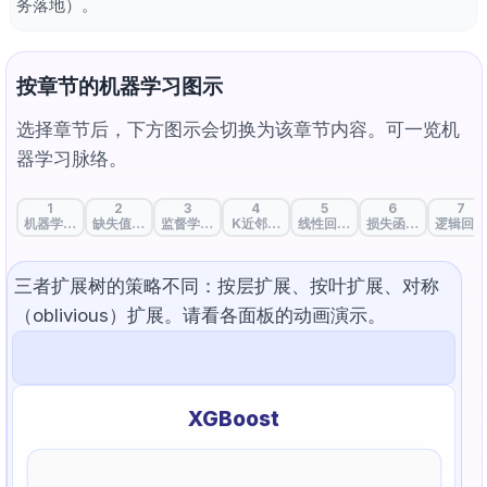
务落地）。
按章节的机器学习图示
选择章节后，下方图示会切换为该章节内容。可一览机
器学习脉络。
1
2
3
4
5
6
7
机器学习的起点：数据与特征
缺失值处理：填补数据空白的策略
监督学习、无监督学习与自监督学习
K近邻：物以类聚
线性回归：贯穿数据趋势的直线
损失函数：衡量预测
逻辑回归
三者扩展树的策略不同：按层扩展、按叶扩展、对称
（oblivious）扩展。请看各面板的动画演示。
XGBoost