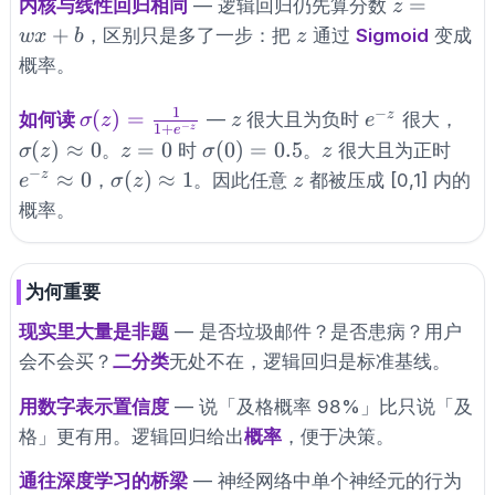
z
=
内核与线性回归相同
— 逻辑回归仍先算分数
z
=
z
+
，区别只是多了一步：把
通过
Sigmoid
变成
w
x
b
z
wx
概率。
+
b
1
−
\sigma(z)
z
e^{-
\si
(
)
=
z
如何读
—
很大且为负时
很大，
σ
z
z
e
−
1
+
z
e
=
z}
\ap
z=0
\sigma(0)=0.5
z
e^{-
(
)
≈
0
=
0
(
0
)
=
0.5
。
时
。
很大且为正时
σ
z
z
σ
z
\frac{1}
\ap
−
\sigma(z)
z
≈
0
(
)
≈
1
z
，
。因此任意
都被压成 [0,1] 内的
e
σ
z
z
{1+e^{-
0
\approx 1
概率。
z}}
为何重要
现实里大量是非题
— 是否垃圾邮件？是否患病？用户
会不会买？
二分类
无处不在，逻辑回归是标准基线。
用数字表示置信度
— 说「及格概率 98%」比只说「及
格」更有用。逻辑回归给出
概率
，便于决策。
通往深度学习的桥梁
— 神经网络中单个神经元的行为