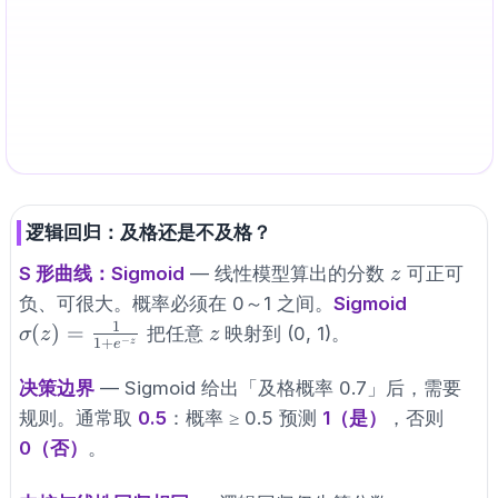
\sigma(z)
(
)
=
z>0
>
0
\hat
^
=
1
z
≤
0
Sigmoid：
。
时
，
σ
z
z
y
z
−
1
+
z
e
=
y=1
\le
\hat
^
=
0
时
。
y
\frac{1}
0
y=0
{1+e^{-
−
z
e^{-
\sigma(z)
z=0
\sigma(
(
)
≈
0
=
0
z
公式读法
—
为很大负数时
很大，
。
时
z
e
σ
z
z
z}}
z}
\approx
−
z
e^{-z}
\sigma(z)
(
0
)
=
0.5
≈
0
(
)
≈
1
z
。
为很大正数时
，
。即该公式把任意
σ
z
e
σ
z
0
\approx
\approx
z
压成 0～1 之间的概率。
z
0
1
逻辑回归：及格还是不及格？
z
S 形曲线：Sigmoid
— 线性模型算出的分数
可正可
z
\sigma(z
负、可很大。概率必须在 0～1 之间。
Sigmoid
=
1
z
(
)
=
把任意
映射到 (0, 1)。
σ
z
z
−
1
+
z
e
\frac{1}
{1+e^{-
决策边界
— Sigmoid 给出「及格概率 0.7」后，需要
z}}
规则。通常取
0.5
：概率 ≥ 0.5 预测
1（是）
，否则
0（否）
。