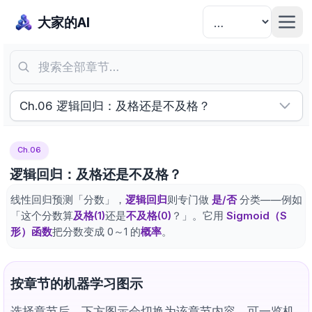
大家的AI
搜索全部章节…
Ch.06 逻辑回归：及格还是不及格？
Ch.06
逻辑回归：及格还是不及格？
线性回归预测「分数」，
逻辑回归
则专门做
是/否
分类——例如
「这个分数算
及格(1)
还是
不及格(0)
？」。它用
Sigmoid（S
形）函数
把分数变成 0～1 的
概率
。
按章节的机器学习图示
选择章节后，下方图示会切换为该章节内容。可一览机