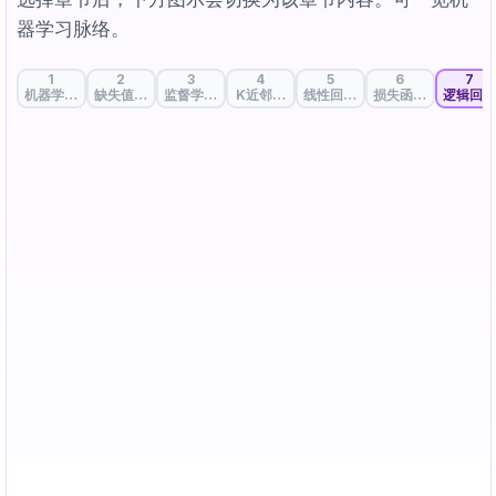
器学习脉络。
1
2
3
4
5
6
7
机器学习的起点：数据与特征
缺失值处理：填补数据空白的策略
监督学习、无监督学习与自监督学习
K近邻：物以类聚
线性回归：贯穿数据趋势的直线
损失函数：衡量预测
逻辑回归
z
\sigma(z)
(
)
z=0
线性分数
越大，
越接近 1，越判为 class 1。
z
σ
z
=
0
为决策边界。
z
σ(z)
0
z (线性分数)
1