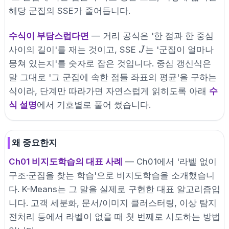
{|C_k|}\sum_{i \in
해당 군집의 SSE가 줄어듭니다.
C_k} \mathbf{x}_i
수식이 부담스럽다면
— 거리 공식은 '한 점과 한 중심
J
사이의 길이'를 재는 것이고, SSE
는 '군집이 얼마나
J
뭉쳐 있는지'를 숫자로 잡은 것입니다. 중심 갱신식은
말 그대로 '그 군집에 속한 점들 좌표의 평균'을 구하는
식이라, 단계만 따라가면 자연스럽게 읽히도록 아래
수
식 설명
에서 기호별로 풀어 썼습니다.
왜 중요한지
Ch01 비지도학습의 대표 사례
— Ch01에서 '라벨 없이
구조·군집을 찾는 학습'으로 비지도학습을 소개했습니
다. K-Means는 그 말을 실제로 구현한 대표 알고리즘입
니다. 고객 세분화, 문서/이미지 클러스터링, 이상 탐지
전처리 등에서 라벨이 없을 때 첫 번째로 시도하는 방법