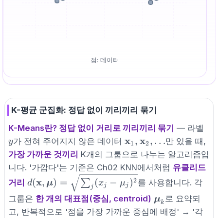
점: 데이터
K-평균 군집화: 정답 없이 끼리끼리 묶기
y
K-Means란? 정답 없이 거리로 끼리끼리 묶기
— 라벨
\mathbf{x}_1,
x
x
,
,
…
가 전혀 주어지지 않은 데이터
만 있을 때,
y
1
2
\mathbf{x}_2,
가장 가까운 것끼리
K개의 그룹으로 나누는 알고리즘입
\ldots
니다. '가깝다'는 기준은 Ch02 KNN에서처럼
유클리드
d(\mathbf{x},
x
2
(
,
)
=
(
−
)
∑
거리
를 사용합니다. 각
d
μ
x
μ
j
j
j
\boldsymbol{\mu})
\boldsymbol{
그룹은
한 개의 대표점(중심, centroid)
로 요약되
μ
= \sqrt{\sum_j
k
고, 반복적으로 '점을 가장 가까운 중심에 배정' → '각
(x_j - \mu_j)^2}