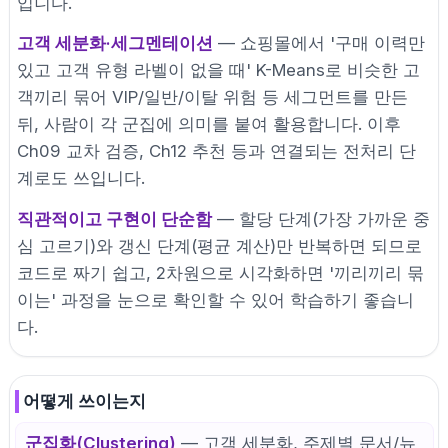
입니다.
고객 세분화·세그멘테이션
— 쇼핑몰에서 '구매 이력만
있고 고객 유형 라벨이 없을 때' K-Means로 비슷한 고
객끼리 묶어 VIP/일반/이탈 위험 등 세그먼트를 만든
뒤, 사람이 각 군집에 의미를 붙여 활용합니다. 이후
Ch09 교차 검증, Ch12 추천 등과 연결되는 전처리 단
계로도 쓰입니다.
직관적이고 구현이 단순함
— 할당 단계(가장 가까운 중
심 고르기)와 갱신 단계(평균 계산)만 반복하면 되므로
코드로 짜기 쉽고, 2차원으로 시각화하면 '끼리끼리 묶
이는' 과정을 눈으로 확인할 수 있어 학습하기 좋습니
다.
어떻게 쓰이는지
군집화(Clustering)
— 고객 세분화, 주제별 문서/뉴