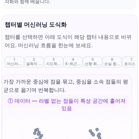
각화와 함께 배웁니다.
챕터별 머신러닝 도식화
챕터를 선택하면 아래 도식이 해당 챕터 내용으로 바뀌
어요. 머신러닝 흐름을 한눈에 보세요.
1
2
3
4
5
6
7
머신러닝의 첫 단추: 데이터와 특성 완벽 이해
결측치 처리: 데이터 공백을 채우는 전략
지도학습, 비지도학습, 자기지도학습
K-최근접 이웃: 끼리끼리 모이기
선형 회귀: 데이터의 흐름을 꿰뚫
손실 함수: 정답과 예
로지스틱
가장 가까운 중심에 점을 묶고, 중심을 소속 점들의 평
균으로 옮기며 반복합니다.
① 데이터 — 라벨 없는 점들이 특성 공간에 흩어져
있음