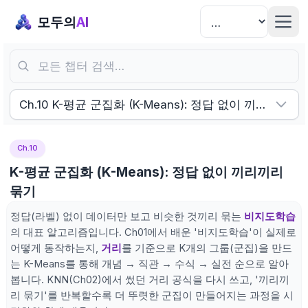
모두의
AI
모든 챕터 검색…
Ch.10 K-평균 군집화 (K-Means): 정답 없이 끼리끼리 
Ch.10
K-평균 군집화 (K-Means): 정답 없이 끼리끼리
묶기
정답(라벨) 없이 데이터만 보고 비슷한 것끼리 묶는
비지도학습
의 대표 알고리즘입니다. Ch01에서 배운 '비지도학습'이 실제로
어떻게 동작하는지,
거리
를 기준으로 K개의 그룹(군집)을 만드
는 K-Means를 통해 개념 → 직관 → 수식 → 실전 순으로 알아
봅니다. KNN(Ch02)에서 썼던 거리 공식을 다시 쓰고, '끼리끼
리 묶기'를 반복할수록 더 뚜렷한 군집이 만들어지는 과정을 시