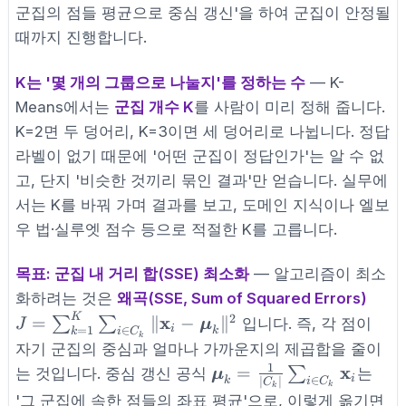
군집의 점들 평균으로 중심 갱신'을 하여 군집이 안정될
때까지 진행합니다.
K는 '몇 개의 그룹으로 나눌지'를 정하는 수
— K-
Means에서는
군집 개수 K
를 사람이 미리 정해 줍니다.
K=2면 두 덩어리, K=3이면 세 덩어리로 나뉩니다. 정답
라벨이 없기 때문에 '어떤 군집이 정답인가'는 알 수 없
고, 단지 '비슷한 것끼리 묶인 결과'만 얻습니다. 실무에
서는 K를 바꿔 가며 결과를 보고, 도메인 지식이나 엘보
우 법·실루엣 점수 등으로 적절한 K를 고릅니다.
목표: 군집 내 거리 합(SSE) 최소화
— 알고리즘이 최소
J =
화하려는 것은
왜곡(SSE, Sum of Squared Errors)
\sum
2
K
x
=
∥
−
∥
∑
∑
입니다. 즉, 각 점이
J
μ
i
=
1
∈
k
k
i
C
\|\m
k
자기 군집의 중심과 얼마나 가까운지의 제곱합을 줄이
\bol
1
\boldsymbol{\mu}_k
x
=
∑
는 것입니다. 중심 갱신 공식
는
μ
i
∈
∣
∣
k
i
C
C
k
k
= \frac{1}
'그 군집에 속한 점들의 좌표 평균'으로, 이렇게 옮기면