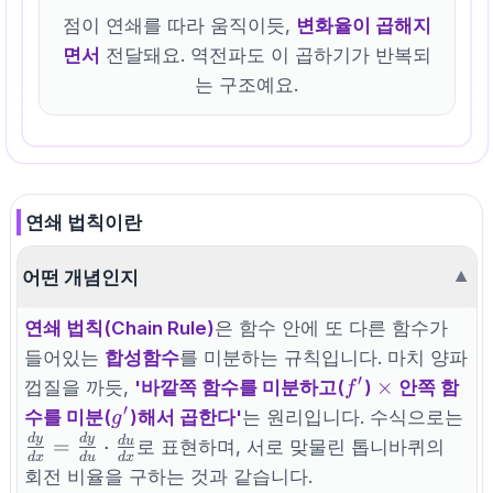
4(2x+1)
점이 연쇄를 따라 움직이듯,
변화율이 곱해지
면서
전달돼요. 역전파도 이 곱하기가 반복되
는 구조예요.
연쇄 법칙이란
어떤 개념인지
▼
연쇄 법칙(Chain Rule)
은 함수 안에 또 다른 함수가
들어있는
합성함수
를 미분하는 규칙입니다. 마치 양파
′
f^{\prime}
\times
×
껍질을 까듯,
'바깥쪽 함수를 미분하고(
)
안쪽 함
f
′
g'
수를 미분(
)해서 곱한다'
는 원리입니다. 수식으로는
g
d
y
d
y
\frac{dy}
d
u
=
⋅
로 표현하며, 서로 맞물린 톱니바퀴의
d
x
d
u
d
x
{dx} =
회전 비율을 구하는 것과 같습니다.