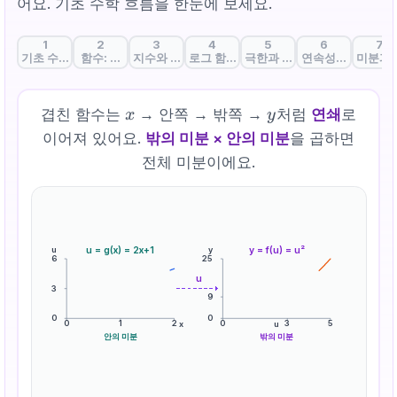
어요. 기초 수학 흐름을 한눈에 보세요.
1
2
3
4
5
6
7
기초 수학과 인공지능: AI의 언어를 배우다
함수: 입력과 출력을 잇는 AI의 기본 단위
지수와 지수함수: 성장과 활성화의 수학
로그 함수: 곱셈을 덧셈으로, 손실을 설계
극한과 ε-δ: '한없이 가까워
연속성: 끊김 없는 
미분과 
x
y
겹친 함수는
→ 안쪽 → 밖쪽 →
처럼
연쇄
로
x
y
이어져 있어요.
밖의 미분 × 안의 미분
을 곱하면
전체 미분이에요.
u
y
u = g(x) = 2x+1
y = f(u) = u²
6
25
u
3
9
0
0
0
1
2
0
3
5
x
u
안의 미분
밖의 미분