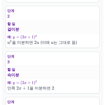
단계
2
할 일
겉미분
2
y=
=
(
2
+
1
)
예:
y
x
2
(2x+1)^2
u^2
2u
2
u
을 미분하면
(이때
는 그대로 둠)
u
u
u
단계
3
할 일
속미분
2
y=
=
(
2
+
1
)
예:
y
x
(2x+1)^2
2x+1
2
+
1
2
2
안쪽
을 미분하면
x
단계