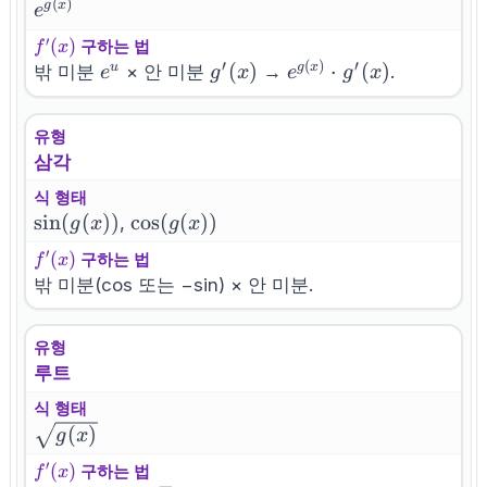
(
)
e^{g(x)}
g
x
e
′
f^{\prime}
(
)
구하는 법
f
x
′
(
)
′
(x)
e^u
g'(x)
e^{g(x)}
(
)
⋅
(
)
u
g
x
밖 미분
× 안 미분
→
.
e
g
x
e
g
x
\cdot
g'(x)
유형
삼각
식 형태
\sin(g(x))
sin
(
(
))
\cos(g(x))
cos
(
(
))
,
g
x
g
x
′
f^{\prime}
(
)
구하는 법
f
x
(x)
밖 미분(cos 또는 −sin) × 안 미분.
유형
루트
식 형태
\sqrt{g(x)}
(
)
g
x
′
f^{\prime}
(
)
구하는 법
f
x