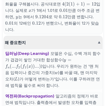
(2x+1)^2
4(2(1)+1)
4
(
2
(
1
)
+
1
)
=
12
화율을 구해봅시다. 공식대로면
입
= 12
x
0.01
0.01
니다. 실제로
가 1에서 1.01로
만큼 아주 조금 변
x
y
9.1204
0.12
0.01
9.1204
0.12
하면,
는 9에서
로 약
만큼 변합니다.
y
0.12
0.01
0.12
의 12배인
가 변했으니, 변화율이 12가 맞습
니다.
왜 중요한지
▼
딥러닝(Deep Learning)
모델은 수십, 수백 개의 함수
y =
=
가 겹겹이 쌓인 거대한 합성함수(
y
f_n(...f_2(f_1(x))...)
(
...
(
(
))
...
)
)입니다. 우리가 원하는 건 '맨 처
f
f
f
x
2
1
n
w
음 입력이나 중간의 가중치(
)를 바꿀 때, 맨 마지막
w
L
오차(
)가 어떻게 변하는가'입니다. 이를 구하려면 연
L
쇄 법칙을 필수로 써야 합니다.
역전파(Backpropagation)
알고리즘의 정체가 바로
연쇄 법칙입니다. 출력층에서 발생한 오차를 입력층