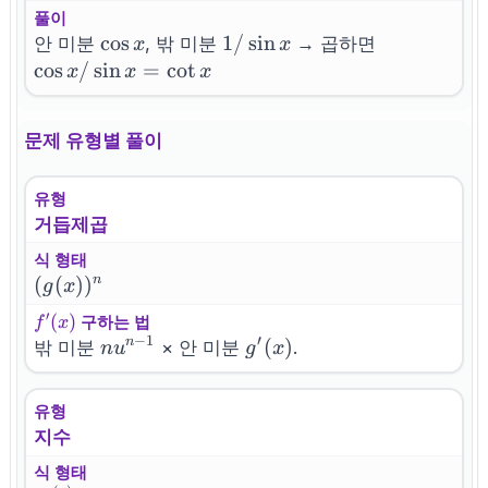
x)
풀이
\cos
cos
1/\sin
1/
sin
\cos
안 미분
, 밖 미분
→ 곱하면
x
x
x
x
x/\sin
cos
/
sin
=
cot
x
x
x
x=\cot
x
문제 유형별 풀이
유형
거듭제곱
식 형태
(g(x))^n
(
(
)
)
n
g
x
′
f^{\prime}
(
)
구하는 법
f
x
−
1
′
(x)
n
g'(x)
(
)
n
밖 미분
× 안 미분
.
n
u
g
x
u^{n-
1}
유형
지수
식 형태