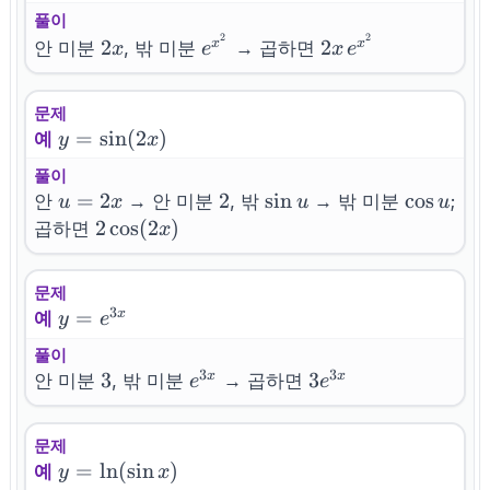
풀이
2
2
2x
e^{x^2}
2x\,e^{x^2}
2
2
x
x
안 미분
, 밖 미분
→ 곱하면
x
e
x
e
문제
y=\sin(2x)
=
sin
(
2
)
예
y
x
풀이
u=2x
=
2
2
2
\sin
sin
\cos
cos
안
→ 안 미분
, 밖
→ 밖 미분
;
u
x
u
u
u
u
2\cos(2x)
2
cos
(
2
)
곱하면
x
문제
3
y=e^{3x}
=
x
예
y
e
풀이
3
3
3
3
e^{3x}
3e^{3x}
3
x
x
안 미분
, 밖 미분
→ 곱하면
e
e
문제
y=\ln(\sin
=
ln
(
sin
)
예
y
x