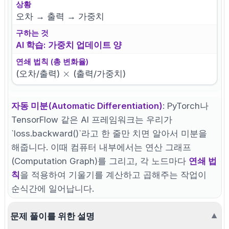
상황
오차 → 출력 → 가중치
구하는 것
AI 학습: 가중치 업데이트 양
연쇄 법칙 (총 변화율)
\times
×
(오차/출력)
(출력/가중치)
자동 미분(Automatic Differentiation)
: PyTorch나
TensorFlow 같은 AI 프레임워크는 우리가
`loss.backward()`라고 한 줄만 치면 알아서 미분을
해줍니다. 이때 컴퓨터 내부에서는 연산 그래프
(Computation Graph)를 그리고, 각 노드마다
연쇄 법
칙
을 적용하여 기울기를 계산하고 곱해주는 작업이
순식간에 일어납니다.
문제 풀이를 위한 설명
▼