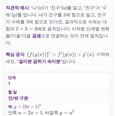
\frac{dy}
{du}
x
u
직관적 예시
: '나'(
)가 '친구'(
)를 밀고, '친구'가 '수
x
u
\cdot
y
레'(
)를 밉니다. 내가 친구를 2배 힘으로 밀고, 친구
y
\frac{du}
가 수레를 3배 힘으로 민다면, 결과적으로 수레는 내
{dx}
2
2
×
3
=
6
힘의
배로 움직입니다. 이처럼 단계별 변화
\times
율(기울기)을
곱셈
으로 연결하는 것이 연쇄 법칙입니
3 = 6
다.
′
′
′
\
{
(
(
))
}
=
(
(
))
×
(
)
핵심 공식
:
. 기억하
f
g
x
f
g
x
g
x
{f(g(x))\}'
세요,
'겉미분 곱하기 속미분'
입니다.
=
f^{\prime}
단계
(g(x))
1
\times
g'(x)
할 일
안/밖 구분
2
y=
=
(
2
+
1
)
예:
y
x
2
(2x+1)^2
u=2x+1
=
2
+
1
y=u^2
=
안쪽
, 바깥쪽
u
x
y
u