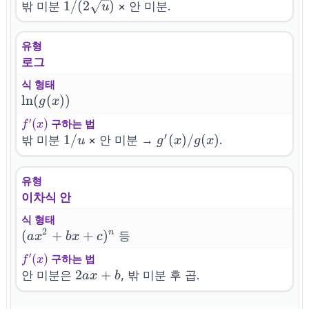
(x)
1/(2\sqrt{u})
1/
(
2
)
밖 미분
× 안 미분.
u
유형
로그
식 형태
\ln(g(x))
ln
(
(
))
g
x
′
f^{\prime}
(
)
구하는 법
f
x
′
(x)
1/u
1/
g'(x)/g(x)
(
)
/
(
)
밖 미분
× 안 미분 →
.
u
g
x
g
x
유형
이차식 안
식 형태
2
(ax^2+bx+c)^n
(
+
+
)
n
등
a
x
b
x
c
′
f^{\prime}
(
)
구하는 법
f
x
(x)
2ax+b
2
+
안 미분은
, 밖 미분 후 곱.
a
x
b