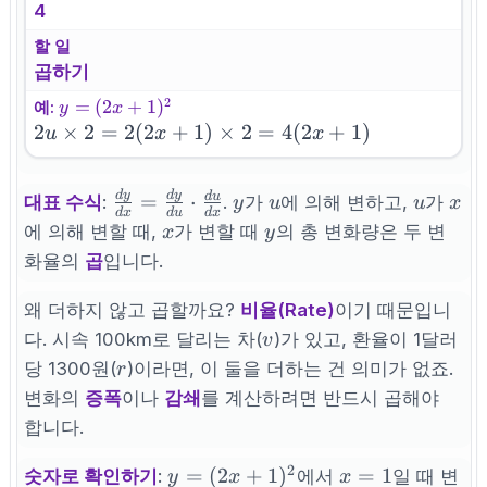
4
할 일
곱하기
2
y=
=
(
2
+
1
)
예:
y
x
(2x+1)^2
2u
2
×
2
=
2
(
2
+
1
)
×
2
=
4
(
2
+
1
)
u
x
x
\times 2
=
d
y
d
y
\frac{dy}
y
u
u
x
d
u
=
⋅
대표 수식
:
.
가
에 의해 변하고,
가
y
u
u
x
2(2x+1)
d
x
d
u
d
x
{dx} =
x
y
에 의해 변할 때,
가 변할 때
의 총 변화량은 두 변
x
y
\times 2
\frac{dy}
=
화율의
곱
입니다.
{du}
4(2x+1)
\cdot
왜 더하지 않고 곱할까요?
비율(Rate)
이기 때문입니
\frac{du}
v
다. 시속 100km로 달리는 차(
)가 있고, 환율이 1달러
v
{dx}
r
당 1300원(
)이라면, 이 둘을 더하는 건 의미가 없죠.
r
변화의
증폭
이나
감쇄
를 계산하려면 반드시 곱해야
합니다.
2
y=
x=1
=
(
2
+
1
)
=
1
숫자로 확인하기
:
에서
일 때 변
y
x
x