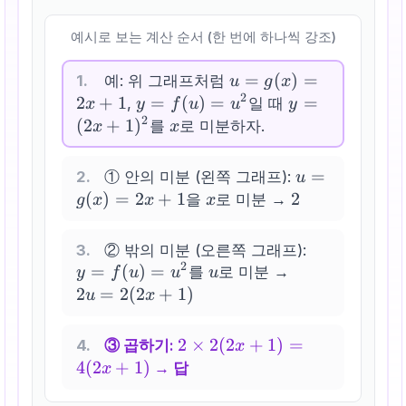
예시로 보는 계산 순서 (한 번에 하나씩 강조)
u =
=
(
)
=
1
.
예: 위 그래프처럼
u
g
x
2
g(x)
2
+
1
y =
=
(
)
=
y =
=
,
일 때
x
y
f
u
u
y
2
=
f(u)
(2x+1)^2
(
2
+
1
)
x
를
로 미분하자.
x
x
2x+1
=
u^2
u =
=
2
.
① 안의 미분 (왼쪽 그래프):
u
g(x)
(
)
=
2
+
1
x
2
2
을
로 미분 →
g
x
x
x
=
2x+1
y =
3
.
② 밖의 미분 (오른쪽 그래프):
2
=
(
)
=
u
2u =
f(u)
를
로 미분 →
y
f
u
u
u
2(2x+1)
=
2
=
2
(
2
+
1
)
u
x
u^2
2 \times
2
×
2
(
2
+
1
)
=
4
.
③ 곱하기:
x
2(2x+1)
4
(
2
+
1
)
→ 답
x
=