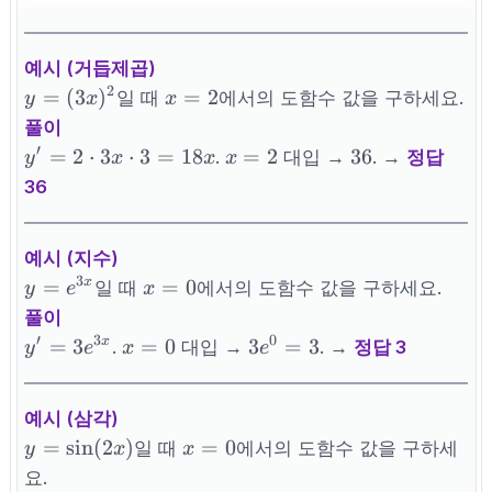
예시 (거듭제곱)
2
y=
x=2
=
(
3
)
=
2
일 때
에서의 도함수 값을 구하세요.
y
x
x
(3x)^2
풀이
′
y'=2\cdot
x=2
36
=
2
⋅
3
⋅
3
=
18
=
2
36
.
대입 →
. →
정답
y
x
x
x
3x \cdot 3
36
= 18x
예시 (지수)
3
y=e^{3x}
x=0
=
=
0
x
일 때
에서의 도함수 값을 구하세요.
y
e
x
풀이
′
3
0
y'=3e^{3x}
x=0
3e^0=3
=
3
=
0
3
=
3
x
.
대입 →
. →
정답 3
y
e
x
e
예시 (삼각)
y=\sin(2x)
x=0
=
sin
(
2
)
=
0
일 때
에서의 도함수 값을 구하세
y
x
x
요.