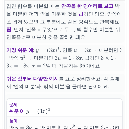
겹친 함수를 미분할 때는
안쪽을 한 덩어리로 보고
밖
을 미분한 것과 안을 미분한 것을
곱
하면 돼요. 안쪽이
또 겹쳐 있으면 그 부분에도 같은 방식으로 반복해요.
팁
: 먼저 ‘안쪽 = 무엇’으로 두고, 밖 함수만 미분한 뒤,
x
안쪽을
로 미분한 것을 곱하면 돼요.
x
2
y=
u=3x
3
=
(
3
)
=
3
3
가장 쉬운 예
:
. 안쪽
→ 미분하면
y
x
u
x
(3x)^2
2
u^2
2u=2\cdot
3
2
=
2
⋅
3
3
×
2
⋅
. 밖쪽
→ 미분하면
. 곱하면
u
u
x
3x
\times
x=2
36
3
=
18
=
2
36
.
일 때 기울기는
이에요.
x
x
x
2\cdot
3x =
쉬운 것부터 다양한 예시
를 표로 정리했어요. 각 줄에
18x
서 ‘안의 미분’과 ‘밖의 미분’을 곱하면 답이에요.
문제
2
y=
=
(
3
)
쉬운 예
y
x
(3x)^2
풀이
2
u=3x
=
3
3
3
u^2
2u
2
안
→ 안 미분
, 밖
→ 밖 미분
; 곱하
u
x
u
u