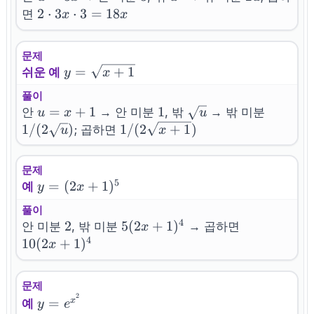
2\cdot
2
⋅
3
⋅
3
=
18
면
x
x
3x\cdot
3=18x
문제
y=\sqrt{x+1}
=
+
1
쉬운 예
y
x
풀이
u=x+1
=
+
1
1
1
\sqrt{u}
1/(2\sq
안
→ 안 미분
, 밖
→ 밖 미분
u
x
u
1/
(
2
)
1/(2\sqrt{x+1})
1/
(
2
+
1
)
; 곱하면
u
x
문제
5
y=
=
(
2
+
1
)
예
y
x
(2x+1)^5
풀이
4
2
2
5(2x+1)^4
5
(
2
+
1
)
10(2x+1)^4
안 미분
, 밖 미분
→ 곱하면
x
4
10
(
2
+
1
)
x
문제
2
y=e^{x^2}
=
x
예
y
e