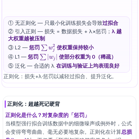
① 无正则化 — 只最小化训练损失会导致
过拟合
② 引入正则 — 损失 = 数据损失 + λ×惩罚；
λ 越
大权重越被压制
2
\sum
∑
③ L2 —
惩罚
使权重保持较小
w
j
w_j^2
\sum
∣
∣
∑
④ L1 —
惩罚
使部分权重为 0（稀疏）
w
j
|w_j|
⑤ 泛化 — 合适的 λ
在训练与验证上均表现良好
正则化：损失+λ·惩罚以减轻过拟合、提升泛化。
正则化：超越死记硬背
正则化是什么？对复杂度的「惩罚」
当模型强行拟合训练数据中的细微噪声或例外时，公式
会变得弯弯曲曲、毫无必要地复杂。正则化在计算
总损