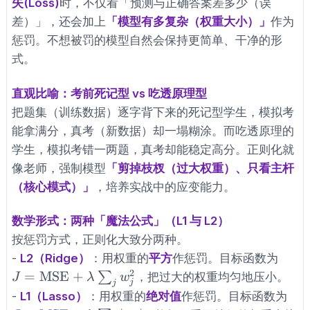
失(Loss)
时，不仅看「预测与正确答案差多少（误
差）」，还会加上
「模型有多复杂（权重大小）」
作为
惩罚。不想被罚的模型自然会保持更简单、干净的形
式。
直观比喻：考前死记型 vs 吃透原理型
把题集（训练数据）逐字背下来的死记型学生，模拟考
能拿满分，真考（新数据）却一塌糊涂。而吃透原理的
学生，模拟考错一两题，真考却能稳定高分。正则化就
像老师，强制模型
「剪掉枝杈（过大权重）、只看主杆
（核心模式）」
，培养实战中的应变能力。
数学形式：两种「魔法公式」（L1 与 L2）
按惩罚方式，正则化大致分两种。
J =
-
L2（Ridge）
：用权重的
平方
作惩罚。目标函数为
\tex
2
=
MSE
+
∑
，把过大的权重均匀地压小。
J
λ
w
j
j
+ \l
J =
-
L1（Lasso）
：用权重的
绝对值
作惩罚。目标函数为
\sum