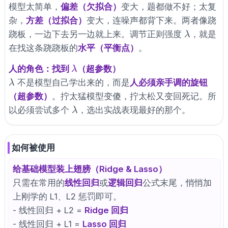
模型太简单，
偏差（欠拟合）
变大，题都做不好；太复
杂，
方差（过拟合）
变大，连噪声都背下来。两者像跷
\lambda
跷板，一边下去另一边就上来。调节正则强度
，就是
λ
在找这条跷跷板的
水平（平衡点）
。
\lambda
人的角色：找到
（超参数）
λ
\lambda
不是模型自己学出来的，而是
人必须亲手调的旋钮
λ
（超参数）
。拧太猛模型变傻，拧太松又变回死记。所
\lambda
以必须尝试多个
，选出实战表现最好的那个。
λ
如何被使用
给基础模型装上翅膀（Ridge & Lasso）
只需在常用的
线性回归
或
逻辑回归
公式末尾，悄悄加
上刚学的 L1、L2 惩罚即可。
- 线性回归 + L2 =
Ridge 回归
- 线性回归 + L1 =
Lasso 回归