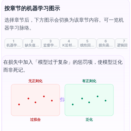
按章节的机器学习图示
选择章节后，下方图示会切换为该章节内容。可一览机
器学习脉络。
1
2
3
4
5
6
7
机器学习的起点：数据与特征
缺失值处理：填补数据空白的策略
监督学习、无监督学习与自监督学习
K近邻：物以类聚
线性回归：贯穿数据趋势的直线
损失函数：衡量预测
逻辑回归
在损失中加入「模型过于复杂」的惩罚项，使模型泛化
而非死记。
无正则化
有正则化
对比
过拟合
泛化