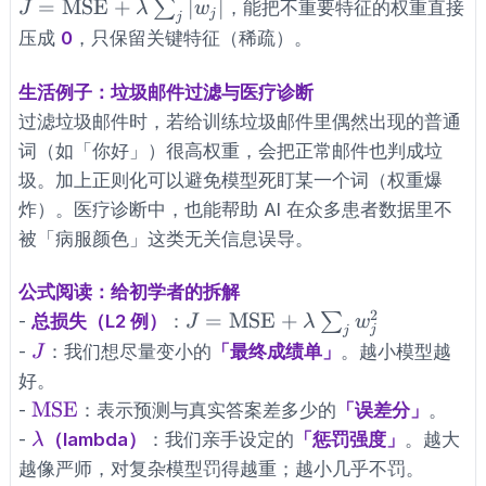
\te
=
MSE
+
∣
∣
∑
，能把不重要特征的权重直接
J
λ
w
j
w_j^
j
+ \
压成
0
，只保留关键特征（稀疏）。
\su
|w_
生活例子：垃圾邮件过滤与医疗诊断
过滤垃圾邮件时，若给训练垃圾邮件里偶然出现的普通
词（如「你好」）很高权重，会把正常邮件也判成垃
圾。加上正则化可以避免模型死盯某一个词（权重爆
炸）。医疗诊断中，也能帮助 AI 在众多患者数据里不
被「病服颜色」这类无关信息误导。
公式阅读：给初学者的拆解
2
J =
=
MSE
+
∑
-
总损失（L2 例）
：
J
λ
w
j
j
\text{MSE}
J
-
：我们想尽量变小的
「最终成绩单」
。越小模型越
J
+ \lambda
好。
\sum_{j}
\text{MSE}
MSE
-
：表示预测与真实答案差多少的
「误差分」
。
w_j^2
\lambda
-
（lambda）
：我们亲手设定的
「惩罚强度」
。越大
λ
越像严师，对复杂模型罚得越重；越小几乎不罚。