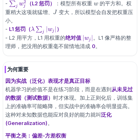
2
\sum_{j}
w
∑
-
（L2 惩罚）
：模型所有权重
的平方和。权
w
w
j
j
w_j^2
J
重稍大这项就猛增、
变大，所以模型会自发把权重压
J
小。
\lambda
∣
∣
∑
-
L1 惩罚（
）
λ
w
j
j
\sum_{j}
|w_j|
∣
∣
- L2 用平方，L1 用权重的
绝对值
。L1 像严格的整
w
j
|w_j|
理师，把没用的权重毫不留情地清成
0
。
为何重要
因为实战（泛化）表现才是真正目标
机器学习的价值不是在练习阶段，而是在遇到
从未见过
的数据（测试数据）
时才体现。加上正则化后，训练集
上的准确率可能略降，但实战中的准确率会明显提高。
这种对未知数据也能应对良好的能力就叫
泛化
(Generalization)
。
平衡之美：偏差-方差权衡