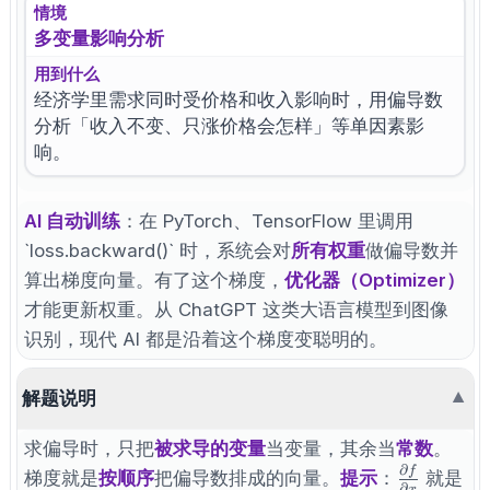
情境
多变量影响分析
用到什么
经济学里需求同时受价格和收入影响时，用偏导数
分析「收入不变、只涨价格会怎样」等单因素影
响。
AI 自动训练
：在 PyTorch、TensorFlow 里调用
`loss.backward()` 时，系统会对
所有权重
做偏导数并
算出梯度向量。有了这个梯度，
优化器（Optimizer）
才能更新权重。从 ChatGPT 这类大语言模型到图像
识别，现代 AI 都是沿着这个梯度变聪明的。
解题说明
▼
求偏导时，只把
被求导的变量
当变量，其余当
常数
。
∂
f
\frac{\pa
梯度就是
按顺序
把偏导数排成的向量。
提示
：
就是
∂
x