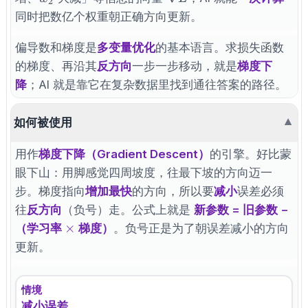
2
L
同时把数亿个权重朝正确方向更新。
偏导数和梯度是
多变量优化
的基本语言。求损失函数
的梯度、再沿其
反方向
一步一步移动，就是
梯度下
降
；AI 就是靠它在复杂数据里找到通往答案的路径。
如何被使用
▼
用作
梯度下降（Gradient Descent）
的引擎。好比蒙
眼下山：用脚感觉四周坡度，往最下坡的方向迈一
步。梯度指向
增加最快
的方向，所以要
减小
误差必须
往
反方向
（负号）走。公式上就是
新参数 = 旧参数 −
\times
×
（学习率
梯度）
。负号正是为了朝误差减小的方向
更新。
情境
减小误差