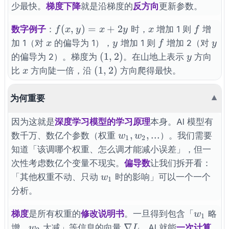
少最快。
梯度下降
就是沿梯度的
反方向
更新参数。
f(x,y)=x+2y
x
f
(
,
)
=
+
2
数字例子
：
时，
增加 1 则
增
f
x
y
x
y
x
f
x
y
f
y
加 1（对
的偏导为 1），
增加 1 则
增加 2（对
x
y
f
y
(1,
y
(
1
,
2
)
的偏导为 2）。梯度为
。在山地上表示
方向
y
2)
x
(1,2)
(
1
,
2
)
比
方向陡一倍，沿
方向爬得最快。
x
为何重要
▼
因为这就是
深度学习模型的学习原理
本身。AI 模型有
w_1,
,
,
...
数千万、数亿个参数（权重
）。我们需要
w
w
1
2
w_2,
知道「该调哪个权重、怎么调才能减小误差」，但一
...
次性考虑数亿个变量不现实。
偏导数
让我们拆开看：
w_1
「其他权重不动、只动
时的影响」可以一个一个
w
1
分析。
w_1
梯度
是所有权重的
修改说明书
。一旦得到包含「
略
w
1
w_2
\nabla
∇
增、
大减」等信息的向量
，AI 就能
一次计算
w
L