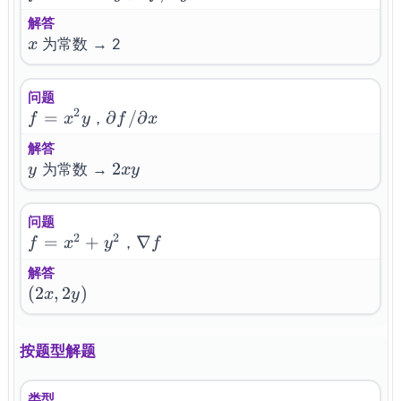
f/\partial
解答
y
x
为常数 → 2
x
问题
2
f=x^{2}y
=
\partial
∂
/
∂
，
f
x
y
f
x
f/\partial
解答
x
y
2xy
2
为常数 →
y
x
y
问题
2
2
f=x^{2}+y^{2}
=
+
\nabla
∇
，
f
x
y
f
f
解答
(2x,
(
2
,
2
)
x
y
2y)
按题型解题
类型