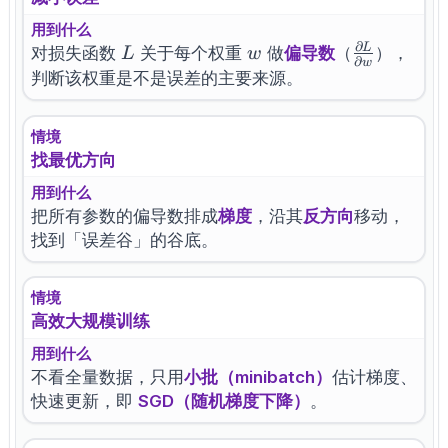
用到什么
∂
L
L
w
\frac{\part
对损失函数
关于每个权重
做
偏导数
（
），
L
w
∂
w
L}{\partia
判断该权重是不是误差的主要来源。
w}
情境
找最优方向
用到什么
把所有参数的偏导数排成
梯度
，沿其
反方向
移动，
找到「误差谷」的谷底。
情境
高效大规模训练
用到什么
不看全量数据，只用
小批（minibatch）
估计梯度、
快速更新，即
SGD（随机梯度下降）
。