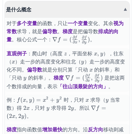
是什么概念
▼
对于
多个变量
的函数，只让
一个变量
变化、其余
视为
常数
求导，就是
偏导数
。
梯度
是把偏导数
排成的向
∂
∂
f
f
\nabla f =
∇
=
(
,
)
量
。核心公式一个：
。
f
∂
∂
x
y
(\frac{\partial
z
x,y
f}{\partial x},
,
直观例子
：爬山时（高度
，平面坐标
），往东
z
x
y
\frac{\partial
x
y
（
）走一步的高度变化和往北（
）走一步的高度变
x
y
f}{\partial y})
x
化不同。
偏导数
就是分别只算「只动
的斜率」和
x
∂
∂
f
f
y
\nabla f =
∇
=
(
,
)
「只动
的斜率」。
梯度
是把这两
y
f
∂
∂
x
y
(\frac{\partial
个数排成的向量，表示
「往山顶最陡的方向」
。
f}{\partial x},
\frac{\partial
2
2
f(x,y)=x^{2}+y^{2}
x
y
(
,
)
=
+
例：
时，只对
求导（
当常
f
x
y
x
y
x
y
f}{\partial y})
2x
y
2y
\nabla
2
2
∇
=
数）得
，只对
求导得
。所以
x
y
y
f
f =
(
2
,
2
)
。
x
y
(2x,
2y)
梯度
指向函数值
增加最快
的方向。沿
反方向
移动则减