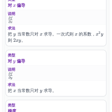
x
对
偏导
x
说明
∂
f
\frac{\partial
∂
x
f}{\partial x}
求法
2
y
x
x
x^2
把
当常数只对
求导。一次式则
的系数，
y
x
x
x
y
y
2xy
2
则
。
x
y
类型
y
对
偏导
y
说明
∂
f
\frac{\partial
∂
y
f}{\partial y}
求法
x
y
把
当常数只对
求导。
x
y
类型
梯度