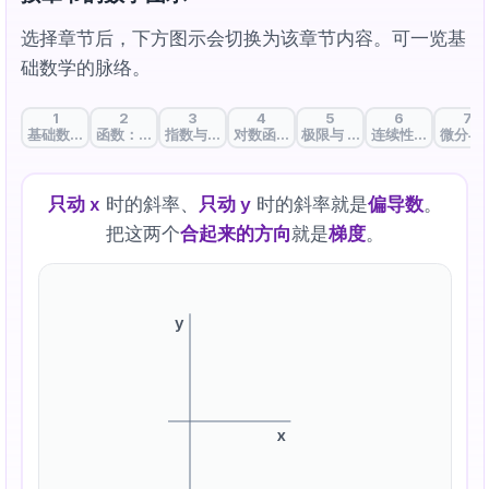
选择章节后，下方图示会切换为该章节内容。可一览基
础数学的脉络。
1
2
3
4
5
6
7
基础数学与人工智能：学习AI的语言
函数：连接输入与输出的AI基本单元
指数与指数函数：增长与激活的数学
对数函数：从乘法到加法，损失设计的语
极限与 ε-δ：定义「无限接近
连续性：不断开的
微分与
只动 x
时的斜率、
只动 y
时的斜率就是
偏导数
。
把这两个
合起来的方向
就是
梯度
。
y
x