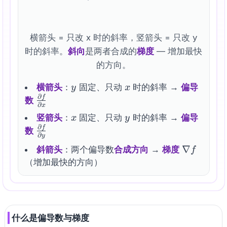
横箭头 = 只改 x 时的斜率，竖箭头 = 只改 y
时的斜率。
斜向
是两者合成的
梯度
— 增加最快
的方向。
y
x
横箭头
：
固定、只动
时的斜率 →
偏导
y
x
∂
f
\frac{\partial
数
∂
x
f}{\partial x}
x
y
竖箭头
：
固定、只动
时的斜率 →
偏导
x
y
∂
f
\frac{\partial
数
∂
y
f}{\partial y}
\nabla
∇
斜箭头
：两个偏导数
合成方向
→
梯度
f
f
（增加最快的方向）
什么是偏导数与梯度