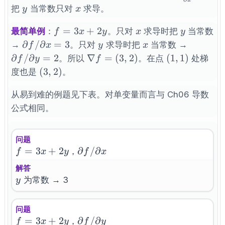
f}{\parti
y
x
把
当常数只对
求导。
y
x
f=3x+2y
x
y
=
3
+
2
最简单例
：
。只对
求导时把
当常数
f
x
y
x
y
\partial
y
x
\partial
∂
/
∂
=
3
→
。只对
求导时把
当常数 →
f
x
y
x
f/\partial
f/\parti
\nabla
(1,1)
∂
/
∂
=
2
∇
=
(
3
,
2
)
(
1
,
1
)
。所以
。在点
处梯
f
y
f
x = 3
y = 2
f = (3,
(3,
(
3
,
2
)
度也是
。
2)
2)
从易到难的例题见下表。对单变量而言与 Ch06 导数
公式相同。
问题
f=3x+2y
=
3
+
2
\partial
∂
/
∂
，
f
x
y
f
x
f/\partial
解答
x
y
为常数 → 3
y
问题
f=3x+2y
=
3
+
2
\partial
∂
/
∂
，
f
x
y
f
y