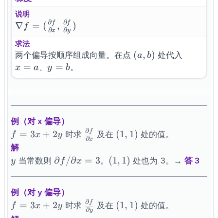
说明
∂
∂
f
f
\nabla f =
∇
=
(
,
)
f
∂
∂
x
y
(\frac{\partial
求法
f}{\partial x},
(a,b)
(
,
)
x=a
两个偏导按顺序组成向量。在点
处代入
a
b
\frac{\partial
=
y=b
=
、
。
x
a
y
b
f}{\partial y})
例（对 x 偏导）
∂
f
f=3x+2y
\frac{\partial
(1,1)
=
3
+
2
(
1
,
1
)
时求
及在
处的值。
f
x
y
∂
x
f}{\partial x}
解
y
\partial
(1,1)
∂
/
∂
=
3
(
1
,
1
)
当常数则
。
处也为 3。→
答 3
y
f
x
f/\partial
x=3
例（对 y 偏导）
∂
f
f=3x+2y
\frac{\partial
(1,1)
=
3
+
2
(
1
,
1
)
时求
及在
处的值。
f
x
y
∂
y
f}{\partial y}