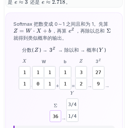
e
e
≈
3
≈
2.718
是
还是
。
e
e
\approx
\approx
3
2.718
Z =
Softmax 把数变成 0～1 之间且和为 1。先算
=
⋅
+
e^Z
\Sigma
Σ
W
Z
，再算
，再除以总和
Z
W
X
b
e
\cdot
就得到类似概率的输出。
X +
Z
3^Z
3
Y
Z
分数(
) →
→ 除以和 → 概率(
)
Z
Y
b
X
Z
3^Z
3
Z
X
W
b
Z
1
1
1
1
3
27
1
0
1
1
2
9
\cdot
+
=
→
→
⋅
Y
Y
3/4
\Sigma
Σ
1/4
36
→