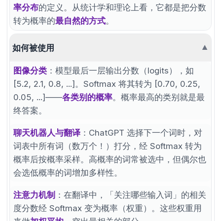
率分布
的定义。从统计学和理论上看，它都是把分数
转为概率的
最自然的方式
。
如何被使用
▼
图像分类
：模型最后一层输出分数（logits），如
[5.2, 2.1, 0.8, ...]。Softmax 将其转为 [0.70, 0.25,
0.05, ...]——
各类别的概率
。概率最高的类别就是最
终答案。
聊天机器人与翻译
：ChatGPT 选择下一个词时，对
词表中所有词（数万个！）打分，经 Softmax 转为
概率后按概率采样。高概率的词常被选中，但偶尔也
会选低概率的词增加多样性。
注意力机制
：在翻译中，「关注哪些输入词」的相关
度分数经 Softmax 变为概率（权重）。这些权重用