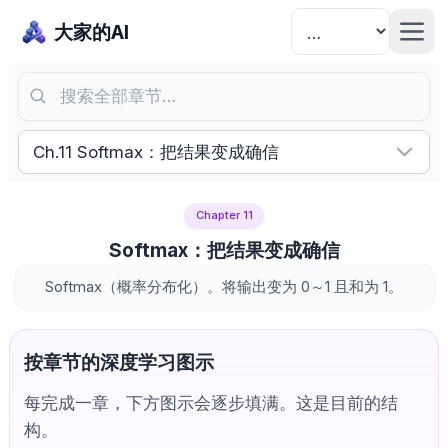
大家的AI
搜索全部章节…
Ch.11 Softmax：把结果变成确信
Chapter 11
Softmax：把结果变成确信
Softmax（概率分布化）。将输出变为 0～1 且和为 1。
按章节的深度学习图示
每完成一章，下方图示会逐步填满。这是目前的结
构。