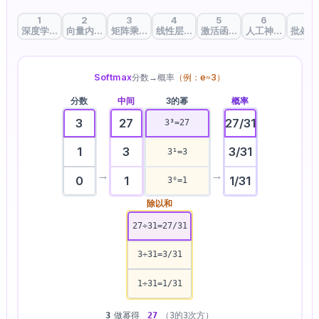
1
2
3
4
5
6
7
深度学习第一步：AI 如何思考？
向量内积：在数据间找相似
矩阵乘法：一次算完的魔法
线性层：决定重要性的权重
激活函数：为 AI 增添判断力
人工神经元：汇
批处理
Softmax
分数→概率
（例：e≈3）
分数
中间
3的幂
概率
3
27
27
/
31
3
³
=
27
1
3
3
/
31
3
¹
=
3
→
→
0
1
1
/
31
3
⁰
=
1
除以和
27
÷
31
=
27
/
31
3
÷
31
=
3
/
31
1
÷
31
=
1
/
31
3
做幂得
27
（3的3次方）