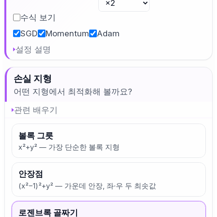
수식 보기
SGD
Momentum
Adam
설정 설명
손실 지형
어떤 지형에서 최적화해 볼까요?
관련 배우기
볼록 그릇
x²+y² — 가장 단순한 볼록 지형
안장점
(x²−1)²+y² — 가운데 안장, 좌·우 두 최솟값
로젠브록 골짜기