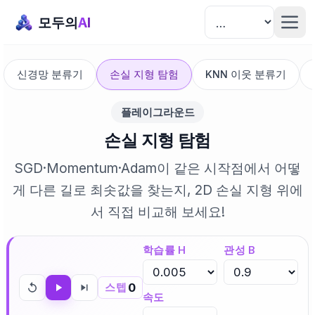
모두의
AI
신경망 분류기
손실 지형 탐험
KNN 이웃 분류기
플레이그라운드
손실 지형 탐험
SGD·Momentum·Adam이 같은 시작점에서 어떻
게 다른 길로 최솟값을 찾는지, 2D 손실 지형 위에
서 직접 비교해 보세요!
학습률 Η
관성 Β
0
스텝
속도