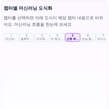
챕터별 머신러닝 도식화
챕터를 선택하면 아래 도식이 해당 챕터 내용으로 바뀌
어요. 머신러닝 흐름을 한눈에 보세요.
1
2
3
4
5
6
7
머신러닝의 첫 단추: 데이터와 특성 완벽 이해
결측치 처리: 데이터 공백을 채우는 전략
지도학습, 비지도학습, 자기지도학습
K-최근접 이웃: 끼리끼리 모이기
선형 회귀: 데이터의 흐름을 꿰뚫
손실 함수: 정답과 예
로지스틱
① 학습 데이터 — (x, y) 산점도
y