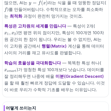
y =
f
=
(
)
많으면, AI는
라는 식을 풀 때 엉뚱한 정답지(
y
f
x
f(x)
)를 만들어버립니다. 수학적으로는 오차를 최소화하
f
는
최적화
과정이 완전히 망가지는 것이죠.
x_1,
특성은 고차원의 세계를 만듭니다
— 특성이 2개(
x_2
,
)면 평면 위의 점이지만, 특성이 100개면 100차
x
x
1
2
원 공간의 한 점이 됩니다. 우리는 볼 수 없지만, AI는
이 고차원 공간에서
행렬(Matrix)
계산을 통해 데이터
사이의 거리를 재고 유사도를 판별합니다.
x_{
학습의 효율성을 극대화합니다
— 똑똑한 특성 하나(
)가 멍청한 특성 100개보다 낫습니다. 데이터를
x
s
ma
r
t
잘 정리해두면 나중에 배울
미분(Gradient Descent)
을 할 때 훨씬 빠르게 정답에 도달할 수 있습니다. 이것
이 바로 우리가 수학적 기초를 배우는 이유입니다.
어떻게 쓰이는지