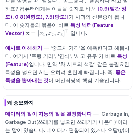
과를 설명할 때 '빨갛다', '동그랗다', '달콤하다'라고 말
하죠? 컴퓨터에게는 이들을 숫자로 바꾼
[0.9(빨간 정
도), 0.8(원형도), 7.5(당도)]
가 사과의 신분증이 됩니
다. 이 숫자들의 묶음이 바로
특성 벡터(Feature
⊤
\mathbf{x}
x
=
[
,
,
]
Vector)
입니다.
x
x
x
1
2
3
= [x_1,
x_2,
예시로 이해하기
— '중고차 가격'을 예측한다고 해봅시
x_3]^\top
다. 여기서 '주행 거리', '연식', '사고 유무'가 바로
특성
(Feature)
입니다. 만약 '차 시트의 색깔' 같은 불필요한
특성을 넣으면 AI는 오히려 혼란에 빠집니다. 즉,
좋은
특성을 뽑아내는 것
이 머신러닝의 핵심 기술입니다.
왜 중요한지
데이터의 질이 지능의 질을 결정합니다
— 'Garbage In,
Garbage Out(쓰레기를 넣으면 쓰레기가 나온다)'이라
y
는 말이 있습니다. 데이터가 편향되어 있거나 오답(
)이
y