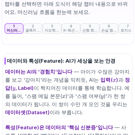
챕터를 선택하면 아래 도식이 해당 챕터 내용으로 바뀌
어요. 머신러닝 흐름을 한눈에 보세요.
1
2
3
4
5
6
7
머신러닝의 첫 단추: 데이터와 특성 완벽 이해
결측치 처리: 데이터 공백을 채우는 전략
지도학습, 비지도학습, 자기지도학습
K-최근접 이웃: 끼리끼리 모이기
선형 회귀: 데이터의 흐름을 꿰뚫
손실 함수: 정답과 예
로지스틱
데이터와 특성(Feature): AI가 세상을 보는 안경
데이터는 AI의 '경험치'입니다
— 아이가 수많은 강아지
x
를 보고 '강아지'라는 개념을 익히듯, AI는
입력(
)
과
정
x
y
답(
, Label)
이 짝지어진 데이터를 통해 학습합니다. 예
y
x
y
를 들어, '스팸 메일 본문(
)'과 '스팸 여부(
)'가 한 쌍
x
y
의 데이터가 됩니다. 이 쌍이 수만 개 모인 것을 우리는
데이터셋(Dataset)
이라 부릅니다.
특성(Feature)은 데이터의 '핵심 신분증'입니다
— 사