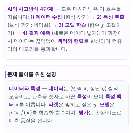
AI의 사고방식 4단계
— 모든 머신러닝은 이 흐름을
따릅니다:
1) 데이터 수집
(원석 찾기) →
2) 특성 추출
f
(보석 깎기: 벡터화) →
3) 모델 학습
(함수
조절하
f
기) →
4) 결과 예측
(새로운 데이터 넣기). 이 과정에
서 데이터는 끊임없이
벡터와 행렬
로 변신하며 컴퓨
터의 메모리를 통과합니다.
문제 풀이를 위한 설명
\mathbf{x}
x
y
데이터와 특성
—
데이터
는 (입력
, 정답
) 쌍의
y
모음이고, 관측을 숫자로 바꾼
특성
이 모여
특성 벡
\mathbf{x}
x
y
y \app
터
를 이룹니다.
타겟
은 맞히고 싶은
,
모델
은
y
f(\mat
x
≈
(
)
를 학습한 함수이며,
평가
는 손실·지표로
y
f
예측 품질을 잽니다.