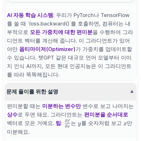
AI 자동 학습 시스템
: 우리가 PyTorch나 TensorFlow
를 쓸 때 `loss.backward()`를 호출하면, 컴퓨터는 내
부적으로
모든 가중치에 대한 편미분
을 수행하여 그라
디언트 벡터를 계산해 줍니다. 이 그라디언트가 있어
야만
옵티마이저(Optimizer)
가 가중치를 업데이트할
수 있습니다. 챗GPT 같은 대규모 언어 모델부터 이미
지 인식 AI까지, 모든 현대 인공지능은 이 그라디언트
를 따라 똑똑해집니다.
문제 풀이를 위한 설명
▼
편미분할 때는
미분하는 변수만
변수로 보고 나머지는
상수
로 두면 돼요. 그라디언트는
편미분을 순서대로
∂
f
\frac{\partial
y
x
벡터로 모은 거예요.
팁
:
는
를 숫자처럼 보고
만
y
x
∂
x
f}{\partial x}
미분해요.