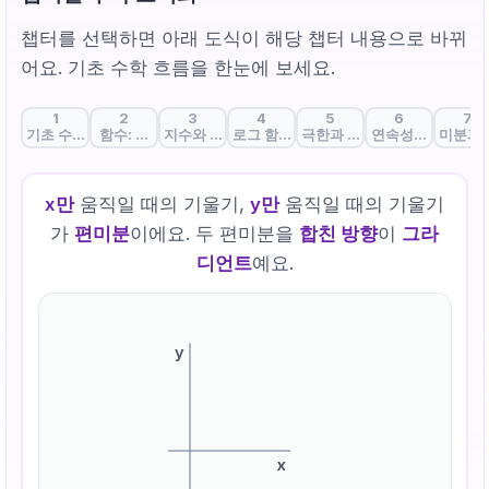
챕터를 선택하면 아래 도식이 해당 챕터 내용으로 바뀌
어요. 기초 수학 흐름을 한눈에 보세요.
1
2
3
4
5
6
7
기초 수학과 인공지능: AI의 언어를 배우다
함수: 입력과 출력을 잇는 AI의 기본 단위
지수와 지수함수: 성장과 활성화의 수학
로그 함수: 곱셈을 덧셈으로, 손실을 설계
극한과 ε-δ: '한없이 가까워
연속성: 끊김 없는 
미분과 
x만
움직일 때의 기울기,
y만
움직일 때의 기울기
가
편미분
이에요. 두 편미분을
합친 방향
이
그라
디언트
예요.
y
x