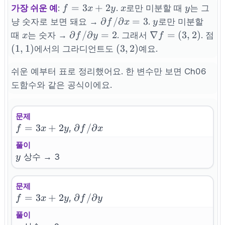
f=3x+2y
x
y
=
3
+
2
가장 쉬운 예
:
.
로만 미분할 때
는 그
f
x
y
x
y
\partial
y
∂
/
∂
=
3
냥 숫자로 보면 돼요 →
.
로만 미분할
f
x
y
f/\partial
x
\partial
\nabla
∂
/
∂
=
2
∇
=
(
3
,
2
)
때
는 숫자 →
. 그래서
. 점
x
f
y
f
x = 3
f/\partial
f = (3,
(1,1)
(3,2)
(
1
,
1
)
(
3
,
2
)
에서의 그라디언트도
예요.
y = 2
2)
쉬운 예부터 표로 정리했어요. 한 변수만 보면 Ch06
도함수와 같은 공식이에요.
문제
f=3x+2y
=
3
+
2
\partial
∂
/
∂
,
f
x
y
f
x
f/\partial
풀이
x
y
상수 → 3
y
문제
f=3x+2y
=
3
+
2
\partial
∂
/
∂
,
f
x
y
f
y
f/\partial
풀이
y