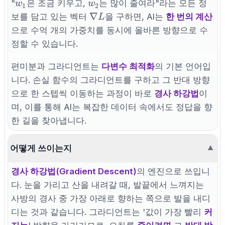
w_1
w_2
"
은 조금 키우고,
는 많이 줄여라"라는 모든 정
w
w
1
2
\nabla
∇
보를 담고 있는 벡터
을 구하면, AI는
한 번의 계산
L
L
으로 수억 개의 가중치를 동시에 올바른 방향으로 수
정할 수 있습니다.
편미분과 그라디언트는
다변수 최적화
의 기본 언어입
니다. 손실 함수의 그라디언트를 구하고 그 반대 방향
으로 한 스텝씩 이동하는 과정이 바로
경사 하강법
이
며, 이를 통해 AI는 복잡한 데이터 속에서도 정답을 향
한 길을 찾아냅니다.
어떻게 쓰이는지
▼
경사 하강법(Gradient Descent)
의 엔진으로 쓰입니
다. 눈을 가리고 산을 내려갈 때, 발끝에서 느껴지는
사방의 경사 중 가장 아래로 향하는 쪽으로 발을 내디
디는 것과 같습니다. 그라디언트는 '값이 가장 빨리
커