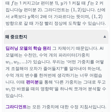
f
x
y
f
때
는 1 커지고(
편미분 1),
가 1 커질 때
는 2 커
f
x
y
f
y
(1,
(
1
,
2
)
집니다(
편미분 2). 그라디언트는
입니다. 산에
y
2)
x
y
(1,
(
1
,
2
)
서
쪽보다
쪽이 2배 더 가파르다는 뜻이며,
x
y
2)
방향으로 갈 때 가장 빨리 정상에 도착할 수 있습니다.
왜 중요한지
▼
딥러닝 모델의 학습 원리
그 자체이기 때문입니다. AI
w_1,
모델에는 수천만, 수억 개의 파라미터(가중치
w_2,
,
,
...
)가 있습니다. 우리는 '어떤 가중치를 어떻
w
w
1
2
...
게 조절해야 오차가 줄어들지?'를 알아내야 하는데,
수억 개의 변수를 한꺼번에 생각하기는 너무 어렵습
니다. 이때
편미분
을 통해 '다른 가중치는 그대로 두고
w_1
만 바꿨을 때의 영향력'을 하나씩 쪼개어 분석할 수
w
1
있습니다.
그라디언트
는 모든 가중치에 대한 수정 지침서입니다.