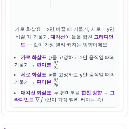
가로 화살표 = x만 바꿀 때 기울기, 세로 = y만
바꿀 때 기울기.
대각선
이 둘을 합친
그라디언
트
— 값이 가장 빨리 커지는 방향이에요.
y
x
가로 화살표
:
를 고정하고
만 움직일 때의
y
x
∂
f
\frac{\partial
기울기 →
편미분
∂
x
f}{\partial x}
x
y
세로 화살표
:
를 고정하고
만 움직일 때의
x
y
∂
f
\frac{\partial
기울기 →
편미분
∂
y
f}{\partial y}
대각선 화살표
: 두 편미분을
합친 방향
→
그
\nabla
∇
라디언트
(값이 가장 빨리 커지는 쪽)
f
f