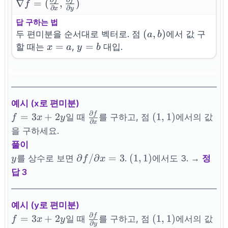
f
f
\nabla f =
∇
=
(
,
)
f
∂
∂
x
y
(\frac{\partial
답 구하는 법
f}{\partial x},
(a,b)
(
,
)
두 편미분을 순서대로 벡터로. 점
에서 값 구
a
b
\frac{\partial
x=a
=
y=b
=
할 때는
,
대입.
x
a
y
b
f}{\partial y})
예시 (x로 편미분)
∂
f
f=3x+2y
\frac{\partial
(1,1)
=
3
+
2
(
1
,
1
)
일 때
를 구하고, 점
에서의 값
f
x
y
∂
x
f}{\partial x}
을 구하세요.
풀이
y
\partial
(1,1)
∂
/
∂
=
3
(
1
,
1
)
를 상수로 보면
.
에서도 3. →
정
y
f
x
f/\partial
답 3
x = 3
예시 (y로 편미분)
∂
f
f=3x+2y
\frac{\partial
(1,1)
=
3
+
2
(
1
,
1
)
일 때
를 구하고, 점
에서의 값
f
x
y
∂
y