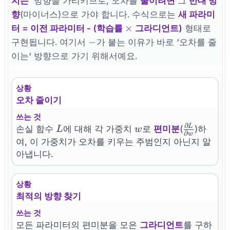
지는
' 방향을 가리키므로, 오차를
줄이려면
그
반대 방
향
(마이너스)으로 가야 합니다. 수식으로는
새 파라미
\times
×
터 = 이전 파라미터 - (학습률
그라디언트)
형태로
-
−
구현됩니다. 여기서
가 붙는 이유가 바로 '오차를 줄
이는' 방향으로 가기 위해서예요.
상황
오차 줄이기
쓰는 것
∂
L
L
w
\frac{\par
손실 함수
에 대해 각 가중치
로
편미분
(
)하
L
w
∂
w
L}{\parti
여, 이 가중치가 오차를 키우는 주범인지 아닌지 알
w}
아냅니다.
상황
최적의 방향 찾기
쓰는 것
모든 파라미터의 편미분을 모은
그라디언트
를 구하