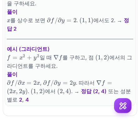
f}{\partial y}
을 구하세요.
풀이
x
\partial
(1,1)
∂
/
∂
=
2
(
1
,
1
)
를 상수로 보면
.
에서도 2. →
정
x
f
y
f/\partial
답 2
y = 2
예시 (그라디언트)
2
2
f=x^2+y^2
\nabla
(1,2)
=
+
∇
(
1
,
2
)
일 때
를 구하고, 점
에서의 그
f
x
y
f
f
라디언트를 구하세요.
풀이
\partial
\partial
\nabla
∂
/
∂
=
2
∂
/
∂
=
2
∇
=
,
. 따라서
f
x
x
f
y
y
f
f/\partial
f/\partial
f =
(1,2)
(2,
(
2
,
2
)
(
1
,
2
)
(
2
,
4
)
.
에서
. →
정답 (2, 4)
또는 성분
x
y
x = 2x
y = 2y
(2x,
4)
별로
2
,
4
2y)