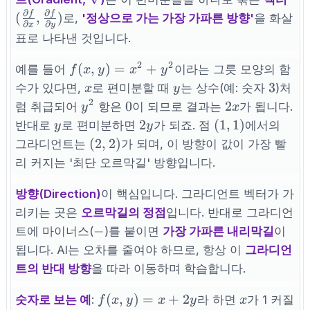
∂
∂
\fr
f
f
(
,
)
로,
'정상으로 가는 가장 가파른 방향'
을 화살
∂
∂
x
y
f}{
표로 나타낸 것입니다.
x},
\fr
2
2
f(x,y)=x^{2}+y^{2}
(
,
)
=
+
예를 들어
이라는 그릇 모양의 함
f
x
y
x
y
f}{
x
y
3
3
수가 있다면,
로 편미분할 때
는 상수(예: 숫자
)처
x
y
)
2
y^{2}
0
2x
0
2
럼 취급되어
항은
이 되므로 결과는
가 됩니다.
y
x
y
2y
(1,1)
2
(
1
,
1
)
반대로
로 편미분하면
가 되죠. 점
에서의
y
y
(2,2)
(
2
,
2
)
그라디언트는
가 되며, 이 방향이 값이 가장 빨
리 커지는 '최단 오르막길' 방향입니다.
방향(Direction)
이 핵심입니다. 그라디언트 벡터가 가
리키는 곳은
오르막길의 정점
입니다. 반대로 그라디언
-
−
트에 마이너스(
)를 붙이면
가장 가파른 내리막길
이
됩니다. AI는 오차를 줄여야 하므로, 항상 이
그라디언
트의 반대 방향
을 따라 이동하며 학습합니다.
f(x,y)=x+2y
x
(
,
)
=
+
2
숫자로 보는 예
:
라 하면
가 1 커질
f
x
y
x
y
x