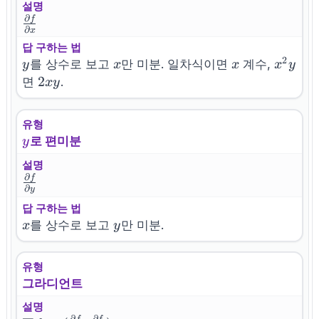
설명
∂
f
\frac{\partial
∂
x
f}{\partial x}
답 구하는 법
2
y
x
x
x^2
를 상수로 보고
만 미분. 일차식이면
계수,
y
x
x
x
y
y
2xy
2
면
.
x
y
유형
y
로 편미분
y
설명
∂
f
\frac{\partial
∂
y
f}{\partial y}
답 구하는 법
x
y
를 상수로 보고
만 미분.
x
y
유형
그라디언트
설명
∂
∂