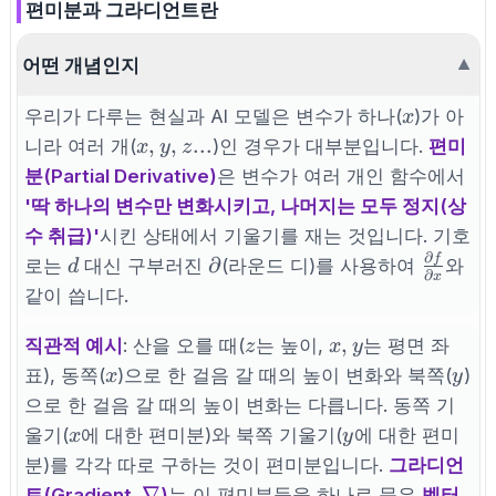
편미분과 그라디언트란
어떤 개념인지
▼
x
우리가 다루는 현실과 AI 모델은 변수가 하나(
)가 아
x
x,
,
,
...
니라 여러 개(
)인 경우가 대부분입니다.
편미
x
y
z
y,
분(Partial Derivative)
은 변수가 여러 개인 함수에서
z...
'딱 하나의 변수만 변화시키고, 나머지는 모두 정지(상
수 취급)'
시킨 상태에서 기울기를 재는 것입니다. 기호
∂
f
d
\partial
\frac{\
∂
로는
대신 구부러진
(라운드 디)를 사용하여
와
d
∂
x
f}{\par
같이 씁니다.
z
x,
,
직관적 예시
: 산을 오를 때(
는 높이,
는 평면 좌
z
x
y
y
x
y
표), 동쪽(
)으로 한 걸음 갈 때의 높이 변화와 북쪽(
)
x
y
으로 한 걸음 갈 때의 높이 변화는 다릅니다. 동쪽 기
x
y
울기(
에 대한 편미분)와 북쪽 기울기(
에 대한 편미
x
y
분)를 각각 따로 구하는 것이 편미분입니다.
그라디언
\nabla
(
∇
트(Gradient,
)
는 이 편미분들을 하나로 묶은
벡터