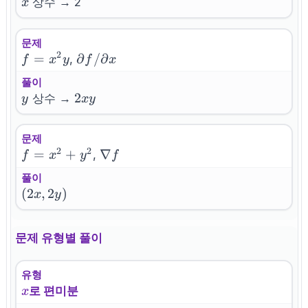
x
상수 → 2
x
문제
2
f=x^{2}y
=
\partial
∂
/
∂
,
f
x
y
f
x
f/\partial
풀이
x
y
2xy
2
상수 →
y
x
y
문제
2
2
f=x^{2}+y^{2}
=
+
\nabla
∇
,
f
x
y
f
f
풀이
(2x,
(
2
,
2
)
x
y
2y)
문제 유형별 풀이
유형
x
로 편미분
x