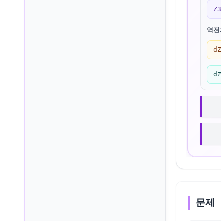
Z
역전파
d
d
문제