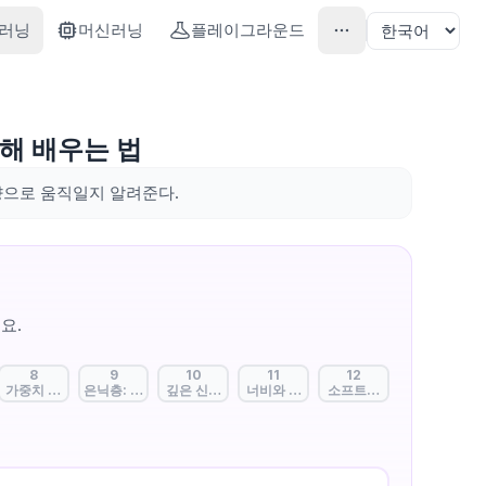
러닝
머신러닝
플레이그라운드
해 배우는 법
향으로 움직일지 알려준다.
요.
8
9
10
11
12
다
호를 보내는 단위
묶어서 한 번에 학습하기
가중치 연결: 지능을 만드는 수조 개의 사슬
은닉층: 눈에 보이지 않는 생각의 깊이
깊은 신경망: 더 복잡한 문제를 푸는 힘
너비와 뉴런: 한 번에 더 많은 특징 찾기
소프트맥스: 결과를 확신으