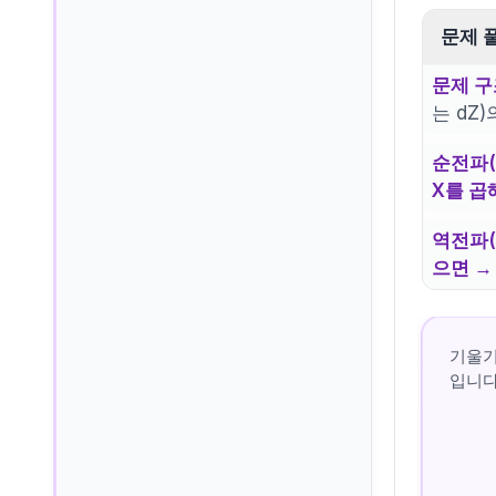
문제 
문제 구
는 dZ)
순전파(
X를 곱
역전파(
으면 →
기울기
입니다