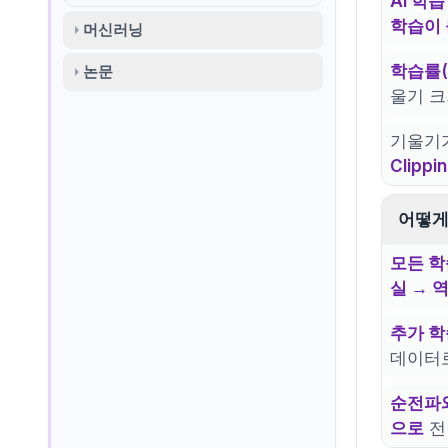
AI 학
학습이
머신러닝
학습률(L
논문
울기 
기울기
Clippi
어떻게
모든 학
실 → 
추가 학
데이터로
순전파
으로
전