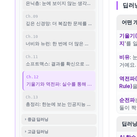
은닉층: 눈에 보이지 않는 생각의 깊이
딥러
Ch.09
어떤 
깊은 신경망: 더 복잡한 문제를 푸는 힘
기울기(G
Ch.10
지
'를 
너비와 뉴런: 한 번에 더 많은 특징 찾기
비유
:
Ch.11
소프트맥스: 결과를 확신으로 바꾸기
거예요.
Ch.12
역전파(B
기울기와 역전파: 실수를 통해 배우는 법
Rule)
을
Ch.13
순전파
총정리: 한눈에 보는 인공지능 지도
둘이 짝
중급 딥러닝
딥러닝
고급 딥러닝