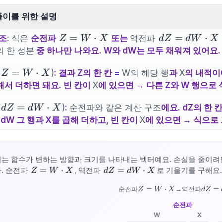
\cdot
X
풀이를 위한 설명
Z =
=
⋅
dZ =
=
⋅
조
: 식은
순전파
또는
역전파
Z
W
X
d
Z
d
W
X
W
dW
의 한 성분
중 하나만 나와요. W와 dW는 모두 채워져 있어요.
\cdot
\cdot
Z =
=
⋅
X
X
)
: 결과 Z의 한 칸 =
W의 해당 행
과
X
의 내적이
Z
W
X
W
해서 더하면 돼요. 빈 칸이
X
에 있으면 → 다른 Z와 W 행으로 
\cdot
dZ =
=
⋅
X
)
:
순전파와 같은 계산 구조
에요. dZ의 한 칸
d
Z
d
W
X
dW
 dW 그 행과 X를 곱해 더하고, 빈 칸이
X
에 있으면 → 식으로 
\cdot
X
는 함수가 변하는 방향과 크기를 나타내는 벡터예요. 손실을 줄이려
Z =
=
⋅
dZ =
=
⋅
. 순전파
, 역전파
로 기울기를 구해요.
Z
W
X
d
Z
d
W
X
W
dW
Z =
dZ =
=
⋅
=
순전파
→
역전파
\cdot
\cdot
Z
W
X
d
Z
W
dW
X
X
순전파
\cdot
\cdot
X
W
X
X