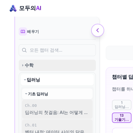
모두의
AI
배우기
모든 챕터 검색…
수학
챕터별 
딥러닝
챕터를 하
기초 딥러닝
1
Ch.00
딥러닝의 첫
딥러닝의 첫걸음: AI는 어떻게 생각할까?
13
기울기와 역
Ch.01
벡터 내적: 데이터 사이의 닮은꼴 찾기