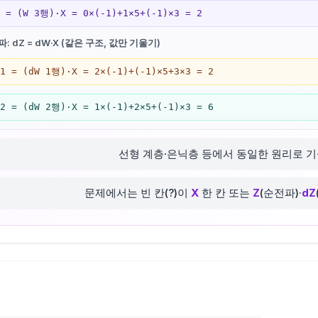
3 = (W 3행)·X = 0×(-1)+1×5+(-1)×3 = 2
: dZ = dW·X (같은 구조, 값만 기울기)
Z1 = (dW 1행)·X = 2×(-1)+(-1)×5+3×3 = 2
Z2 = (dW 2행)·X = 1×(-1)+2×5+(-1)×3 = 6
선형 계층·은닉층 등에서 동일한 원리로 
문제에서는 빈 칸(?)이
X
한 칸 또는
Z
(순전파)·
dZ