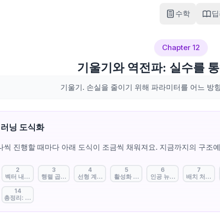
수학
딥
Chapter 12
기울기와 역전파: 실수를 통
기울기. 손실을 줄이기 위해 파라미터를 어느 방
딥러닝 도식화
나씩 진행할 때마다 아래 도식이 조금씩 채워져요. 지금까지의 구조예
2
3
4
5
6
7
걸음: AI는 어떻게 생각할까?
벡터 내적: 데이터 사이의 닮은꼴 찾기
행렬 곱셈: 한꺼번에 계산하는 마법
선형 계층: 중요도를 결정하는 가중치
활성화 함수: 인공지능에 판단력을 더하
인공 뉴런: 정보를 모아 신
배치 처리: 
14
전파: 실수를 통해 배우는 법
총정리: 한눈에 보는 인공지능 지도