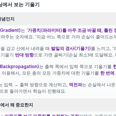
닝에서 보는 기울기
개념인지
radient)
는 '
가중치(파라미터)를 아주 조금 바꿀 때, 틀린
알려주는 숫자예요. '지금 어느 쪽으로 가야 손실이 줄어드는
 눈을 감고 산에서 내려올 때
발밑의 경사(기울기)
를 느끼고, 
 기울기
반대 방향
으로 가면 골짜기(손실 최소)에 도달해요.
ackpropagation)
는 출력 쪽에서 입력 쪽으로 기울기를
 이용해서, 모든 층의 모든 가중치에 대한 기울기를
한 번에
는 입력 → 출력 방향으로 계산하고,
역전파
는 손실에서 나온
으로 돌아가면서 학습이 진행돼요.
에서 왜 중요한지