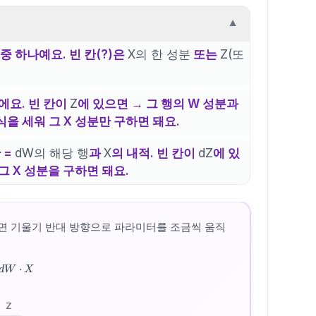
▼
중 하나예요. 빈 칸(?)은
X의 한 성분
또는
Z(또
에요. 빈 칸이
Z
에 있으면 → 그 행의 W 성분과
식을 세워 그 X 성분만 구하면 돼요.
 =
dW의 해당 행
과
X
의 내적. 빈 칸이
dZ
에 있
그 X 성분을 구하면 돼요.
면 기울기 반대 방향으로 파라미터를 조금씩 움직
⋅
d
W
X
Z