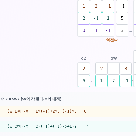
1
2
-1
-1
2
-1
1
5
·
→
0
1
-1
3
역전파
dZ
dW
2
2
-1
3
←
·
6
1
2
-1
: Z = W·X (W의 각 행과 X의 내적)
1 = (W 1행)·X = 1×(-1)+2×5+(-1)×3 = 6
2 = (W 2행)·X = 2×(-1)+(-1)×5+1×3 = -4