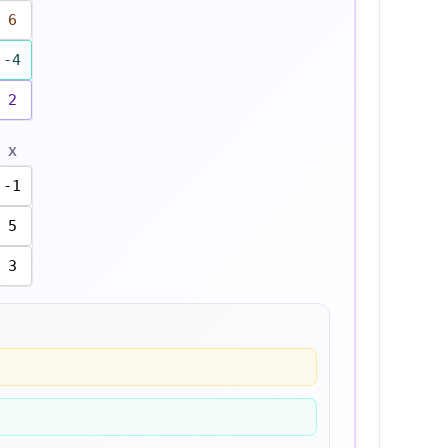
6
-4
2
X
-1
5
3