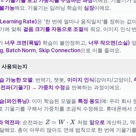
습 = 기울기를 보고 가중치를 수정하는 과정
이에요. 기울기가 
 불가능
해요. 기울기는 딥러닝 학습의
심장
이에요.
earning Rate)
은 '한 번에 얼마나 움직일지'를 정하는 값
크기에 맞춰
걸음 크기를 자동으로 조절
해 줘요. 이미지 인식
가
너무 크면(폭발)
학습이 불안정하고,
너무 작으면(소실)
앞
ng
,
Batch Norm
,
Skip Connection
으로 이를 줄여요.
 사용되는지
습 가능한 모델
: 번역기, 챗봇,
이미지 인식
(강아지/고양이),
역전파(기울기) → 가중치 수정
을 반복하는 과정이에요.
습(파인튜닝)
: 이미 학습된 모델을
특정 용도
(예: 우리 회사
 기울기를 구해서 가중치를 조금씩 수정해요. 휴대폰에서 
Z =
=
⋅
와 역전파
: 순전파는
처럼
앞으로
계산하고, 
Z
W
X
W
달해요. 층이 아무리 많아도 연쇄 법칙으로 한 번에 기울기를