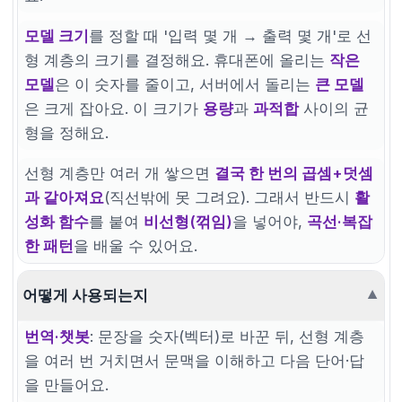
b
모델 크기
를 정할 때 '입력 몇 개 → 출력 몇 개'로 선
형 계층의 크기를 결정해요. 휴대폰에 올리는
작은
모델
은 이 숫자를 줄이고, 서버에서 돌리는
큰 모델
은 크게 잡아요. 이 크기가
용량
과
과적합
사이의 균
형을 정해요.
선형 계층만 여러 개 쌓으면
결국 한 번의 곱셈+덧셈
과 같아져요
(직선밖에 못 그려요). 그래서 반드시
활
성화 함수
를 붙여
비선형(꺾임)
을 넣어야,
곡선·복잡
한 패턴
을 배울 수 있어요.
어떻게 사용되는지
▼
번역·챗봇
: 문장을 숫자(벡터)로 바꾼 뒤, 선형 계층
을 여러 번 거치면서 문맥을 이해하고 다음 단어·답
을 만들어요.