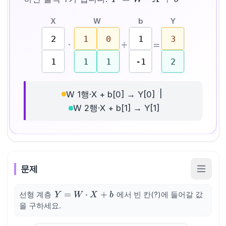
W
X
W
b
Y
\cdot
X +
2
1
0
1
3
·
+
=
b
1
1
1
-1
2
|
W 1행·X + b[0] → Y[0]
W 2행·X + b[1] → Y[1]
문제
Y =
=
⋅
+
선형 계층
에서 빈 칸(?)에 들어갈 값
Y
W
X
b
W
을 구하세요.
\cdot