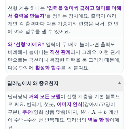
선형 계층 하나는
'입력을 얼마씩 곱하고 얼마를 더해
서 출력을 만들지'
를 정하는 장치예요. 출력이 여러
개면 각 출력마다 다른 가중치와 편향을 써서, 한 번
에 여러 점수를 낼 수 있어요.
왜 '선형'이에요?
입력이 두 배로 늘어나면 출력도
비례해서 늘어나는
직선 관계
라서 그래요. 이런 관계
만으로는 곡선이나 복잡한 패턴을 못 그리기 때문에,
다음 단계에
활성화 함수
를 꼭 붙여요.
딥러닝에서 왜 중요한지
▼
딥러닝의
거의 모든 모델
이 선형 계층을 기본 블록으
로 써요. 번역기, 챗봇,
이미지 인식
(강아지/고양이
W
⋅
+
구분),
추천
(영화·상품 맞춤)까지,
계산
W
X
b
\cdot
이 수백~수천 번 반복돼요. 딥러닝의
벽돌 한 장
이에
X +
요.