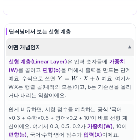
딥러닝에서 보는 선형 계층
어떤 개념인지
▼
선형 계층(Linear Layer)
은 입력 숫자들에
가중치
(W)
를 곱하고
편향(b)
을 더해서 출력을 만드는 단계
Y =
=
⋅
+
예요. 수식으로 쓰면
예요. 여기서
Y
W
X
b
W
W·X는 행렬 곱(내적의 모음)이고, b는 기준선을 올리
\cdot
거나 내리는 역할이에요.
X +
b
쉽게 비유하면, 시험 점수를 예측하는 공식 '국어
×0.3 + 수학×0.5 + 영어×0.2 + 10'이 바로 선형 계
산이에요. 여기서 0.3, 0.5, 0.2가
가중치(W)
, 10이
편향(b)
, 국어·수학·영어 점수가
입력(X)
이에요.