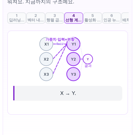
워져요. 지금까지의 구조예요.
1
2
3
4
5
6
7
딥러닝의 첫걸음: AI는 어떻게 생각할까?
벡터 내적: 데이터 사이의 닮은꼴 찾기
행렬 곱셈: 한꺼번에 계산하는 마법
선형 계층: 중요도를 결정하는 가중치
활성화 함수: 인공지능에 판
인공 뉴런: 정보를
배치 처
가중치·입력+편향
X1
Y1
ReLU
X2
Y2
Y
결과
X3
Y3
X → Y.