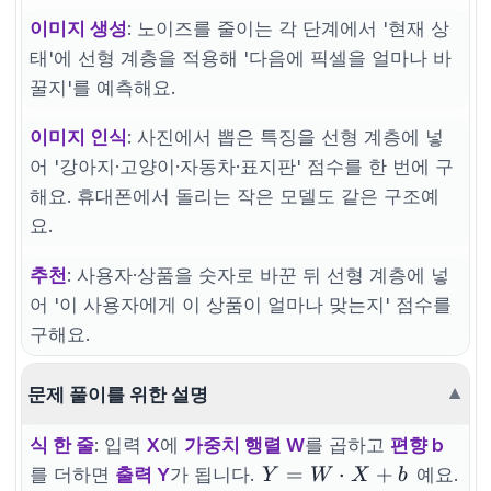
이미지 생성
: 노이즈를 줄이는 각 단계에서 '현재 상
태'에 선형 계층을 적용해 '다음에 픽셀을 얼마나 바
꿀지'를 예측해요.
이미지 인식
: 사진에서 뽑은 특징을 선형 계층에 넣
어 '강아지·고양이·자동차·표지판' 점수를 한 번에 구
해요. 휴대폰에서 돌리는 작은 모델도 같은 구조예
요.
추천
: 사용자·상품을 숫자로 바꾼 뒤 선형 계층에 넣
어 '이 사용자에게 이 상품이 얼마나 맞는지' 점수를
구해요.
문제 풀이를 위한 설명
▼
식 한 줄
: 입력
X
에
가중치 행렬 W
를 곱하고
편향 b
Y =
=
⋅
+
를 더하면
출력 Y
가 됩니다.
예요.
Y
W
X
b