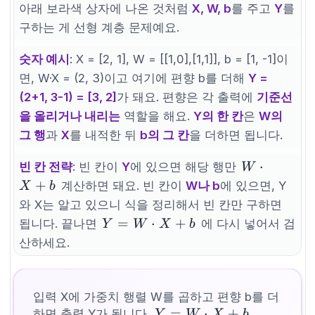
W
아래 보라색 상자에 나온 것처럼
X, W, b
를 주고
Y
를
\cdot
구하는 게 선형 계층 문제예요.
X +
b
숫자 예시
: X = [2, 1], W = [[1,0],[1,1]], b = [1, -1]이
면, W·X = (2, 3)이고 여기에 편향 b를 더해
Y =
(2+1, 3-1) = [3, 2]
가 돼요. 편향은 각 출력에
기준선
을 올리거나 내리는
역할을 해요.
Y의 한 칸
은
W의
그 행
과
X
를 내적한 뒤
b의 그 칸
을 더하면 됩니다.
W
⋅
빈 칸 전략
: 빈 칸이
Y
에 있으면 해당 행만
W
\cdot
+
계산하면 돼요. 빈 칸이
W나 b
에 있으면, Y
X
b
X +
와 X는 알고 있으니 식을 정리해서 빈 칸만 구하면
b
Y =
=
⋅
+
됩니다. 끝나면
에 다시 넣어서 검
Y
W
X
b
W
산하세요.
\cdot
X +
b
입력 X에 가중치 행렬 W를 곱하고 편향 b를 더
Y =
=
⋅
+
하면 출력 Y가 됩니다.
Y
W
X
b