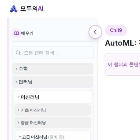
모두의
AI
Ch.19
배우기
AutoML
모든 챕터 검색…
이 챕터의 콘텐
수학
딥러닝
머신러닝
기초 머신러닝
중급 머신러닝
고급 머신러닝
(준비 중)