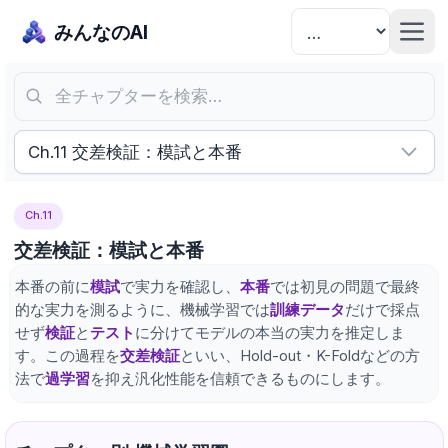
みんなのAI
全チャプターを検索…
Ch.11 交差検証：模試と本番
Ch.11
交差検証：模試と本番
本番の前に
模試
で実力を確認し、
本番
では初見の問題で最終
的な実力を測るように、機械学習では
訓練データ
だけで採点
せず
検証
と
テスト
に分けてモデルの本当の実力を推定しま
す。この過程を
交差検証
といい、Hold-out・K-Foldなどの方
法で
過学習
を抑え汎化性能を信頼できるものにします。