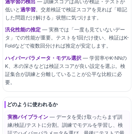
過学習の検出
— 訓練スコアは高いが検証・テストが
低いと
過学習
。交差検証で検証スコアを見れば「暗記
した問題だけ解ける」状態に気づけます。
汎化性能の推定
— 実務では「一度も見ていないデー
タ」での性能が重要。テストを1回だけ使い、検証はK-
Foldなどで複数回分ければ推定が安定します。
ハイパーパラメータ・モデル選択
— 学習率やK-NNの
K、木の深さなどは検証スコアが良い設定を選ぶ。検
証集合が訓練と分離していることが公平な比較に必
要。
どのように使われるか
実務パイプライン
— データを受け取ったらまず訓
練/検証/テストに分割。訓練でモデルを学習し、検
証でハイパーパラメータを選び、最後にテストで最