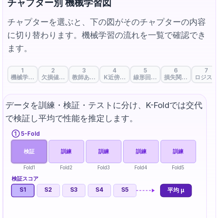
チャプター別 機械学習図
チャプターを選ぶと、下の図がそのチャプターの内容
に切り替わります。機械学習の流れを一覧で確認でき
ます。
1
2
3
4
5
6
7
機械学習の出発点: データと特徴量
欠損値処理: データの空白を埋める戦略
教師あり・教師なし・自己教師あり学習
K近傍法: 類は友を呼ぶ
線形回帰：データの流れを貫く
損失関数: 正解と予
ロジステ
データを訓練・検証・テストに分け、K-Foldでは交代
で検証し平均で性能を推定します。
① 5-Fold
検証
訓練
訓練
訓練
訓練
Fold1
Fold2
Fold3
Fold4
Fold5
検証スコア
S
1
S
2
S
3
S
4
S
5
平均 μ