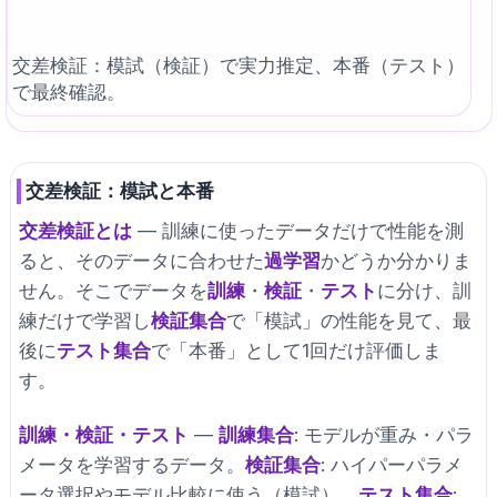
交差検証：模試（検証）で実力推定、本番（テスト）
で最終確認。
交差検証：模試と本番
交差検証とは
— 訓練に使ったデータだけで性能を測
ると、そのデータに合わせた
過学習
かどうか分かりま
せん。そこでデータを
訓練
・
検証
・
テスト
に分け、訓
練だけで学習し
検証集合
で「模試」の性能を見て、最
後に
テスト集合
で「本番」として1回だけ評価しま
す。
訓練・検証・テスト
—
訓練集合
: モデルが重み・パラ
メータを学習するデータ。
検証集合
: ハイパーパラメ
ータ選択やモデル比較に使う（模試）。
テスト集合
: