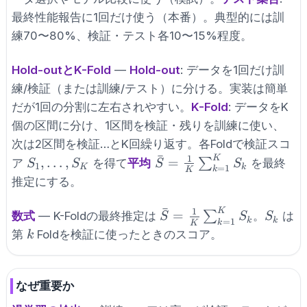
最終性能報告に1回だけ使う（本番）。典型的には訓
練70〜80%、検証・テスト各10〜15%程度。
Hold-outとK-Fold
—
Hold-out
: データを1回だけ訓
練/検証（または訓練/テスト）に分ける。実装は簡単
だが1回の分割に左右されやすい。
K-Fold
: データをK
個の区間に分け、1区間を検証・残りを訓練に使い、
次は2区間を検証…とK回繰り返す。各Foldで検証スコ
ˉ
1
K
S_1,
\bar{S} = \frac{1}
,
…
,
=
∑
ア
を得て
平均
を最終
S
S
S
S
1
K
k
=
1
k
K
\ldots,
{K}\sum_{k=1}^K
推定にする。
S_K
S_k
ˉ
1
K
\bar{S} = \frac{1}
S_k
=
∑
数式
— K-Foldの最終推定は
。
は
S
S
S
k
k
=
1
k
K
{K}\sum_{k=1}^K
k
第
Foldを検証に使ったときのスコア。
k
S_k
なぜ重要か