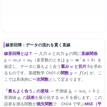
x
≈
y
0.7
+
1.1
w
b
— 勾配降下で
,
を学習
y
x
w
b
\approx
0.7x +
1.1
線形回帰：データの流れを貫く直線
x
y
y =
線形回帰とは？
— 入力
と出力
の間に
直線関係
x
y
w_1
⊤
y =
w
x
=
+
=
+
（多変数のときは
）を
y
w
x
w
y
b
1
0
x +
\mathbf{w}^\top
w
b
仮定し、データに最もよく合う
重み
と切片
を求め
w
b
w_0
\mathbf{x} + b
y =
=
(
)
るものです。基礎数学 Ch01 の
関数
が、こ
y
f
x
f(x)
こでは具体的に
一次関数
として定まります。
\hat
^
=
+
「最もよく合う」の意味
— 予測値
と
y
w
x
b
i
i
y_i
y_i
w
b
実測値
の
誤差
を最小化する
,
を探します。この
y
w
b
i
= w
誤差を測る関数が
損失関数
で、Ch04 で学ぶ
MSE（平