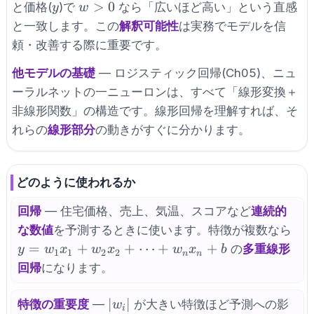
y
w
>
0
と価格(
)で
なら「広いほど高い」という直感
y
w
>
と一致します。この
解釈可能性
は実務でモデルを信
0
頼・改善する際に重要です。
他モデルの基礎
— ロジスティック回帰(Ch05)、ニュ
ーラルネットの一ニューロンは、すべて「線形変換＋
非線形関数」の構造です。線形回帰を理解すれば、そ
れらの
線形部分
の動きがすぐに分かります。
どのように使われるか
回帰
— 住宅価格、売上、気温、スコアなど
連続的
y =
な数値
を予測するときに使います。特徴が複数なら
w_
=
+
+
⋯
+
+
の
多重線形
y
w
x
w
x
w
x
b
1
1
2
2
n
n
x_1
回帰
になります。
w_
x_2
|w_i|
∣
∣
特徴の重要度
—
が大きい特徴ほど予測への影
w
i
\cd