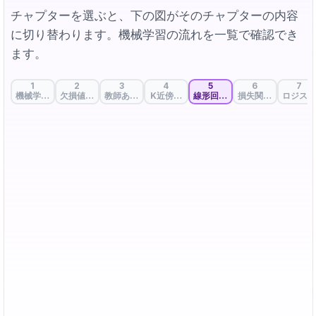
チャプターを選ぶと、下の図がそのチャプターの内容
に切り替わります。機械学習の流れを一覧で確認でき
ます。
1
2
3
4
5
6
7
機械学習の出発点: データと特徴量
欠損値処理: データの空白を埋める戦略
教師あり・教師なし・自己教師あり学習
K近傍法: 類は友を呼ぶ
線形回帰：データの流れを貫く
損失関数: 正解と予
ロジステ
① 学習データ — (x, y) 散布図
y