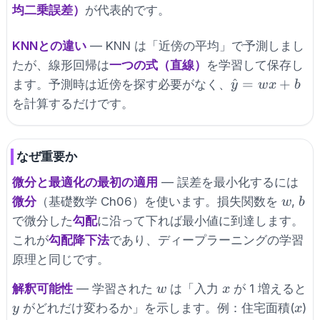
x_i
均二乗誤差）
が代表的です。
+ b
KNNとの違い
— KNN は「近傍の平均」で予測しまし
たが、線形回帰は
一つの式（直線）
を学習して保存し
\hat
^
=
+
ます。予測時は近傍を探す必要がなく、
y
w
x
b
y =
を計算するだけです。
w x
+ b
なぜ重要か
微分と最適化の最初の適用
— 誤差を最小化するには
w
b
微分
（基礎数学 Ch06）を使います。損失関数を
,
w
b
で微分した
勾配
に沿って下れば最小値に到達します。
これが
勾配降下法
であり、ディープラーニングの学習
原理と同じです。
w
x
解釈可能性
— 学習された
は「入力
が 1 増えると
w
x
y
x
がどれだけ変わるか」を示します。例：住宅面積(
)
y
x