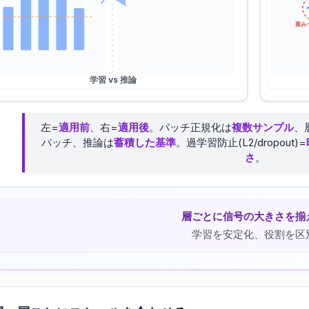
重み
出
学習 vs 推論
左=
適用前
、右=
適用後
。バッチ正規化は
複数サンプル
、
バッチ、推論は
蓄積した基準
。過学習防止(L2/dropout)=
さ
。
層ごとに信号の大きさを揃
学習を安定化、役割を区