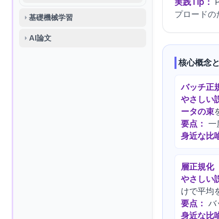
実践Tip：
P
プロードの
基礎機械学習
AI論文
核心概念
バッチ正規化
やさしい
ータの束
要点：
一
身近な比
層正規化（La
やさしい
けで平均
要点：
バ
身近な比