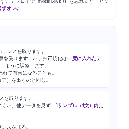
切り替えます。デプロイで `model.eval()` を忘れると、アッ
必ずオンに
。
バランスを取ります。
撃を受けます。バッチ正規化は
一度に入れたデ
る」ように調整します。
が揺れて有害になることも。
コア）を出すのと同じ。
ンスを取ります。
にくい。他データを見ず、
1サンプル（1文）内
だ
ランスを取る。