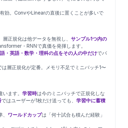
有効。ConvやLinearの直後に置くことが多いで
。層正規化は他データを無視し、
サンプル1つ内の
sformer・RNNで真価を発揮します。
国語・英語・数学・理科の点をその人の中だけ
でバ
LSTMでは層正規化が定番。メモリ不足でミニバッチ1〜
違います。
学習時
は今のミニバッチで正規化しな
番
ではユーザーが1枚だけ送っても、
学習中に蓄積
準、
ワールドカップ
は「何十試合も積んだ経験」