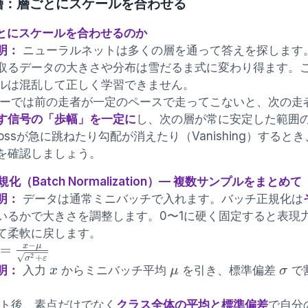
層：層ごとにスケールを合わせる
層ごとにスケールを合わせるのか
明：
ニューラルネットは多くの層を通って答えを探します
取るデータの大きさや分布は雪だるま式に変わり得ます。
ルは混乱して正しく学習できません。
ーでは前の走者が一定のペースで走ってこないと、次の走
す信号の「歩幅」を一定に
し、次の層が常に安定した範囲
lossが急に跳ねたり勾配が消えたり（Vanishing）する
を確認しましょう。
規化（Batch Normalization）— 複数サンプルをまとめて
明：
データは通常ミニバッチで入れます。バッチ正規化は
いるかで大きさを調整します。0〜1に硬く固定すると表現
て柔軟に戻します。
−
x
μ
hat{x} =
=
2
+
σ
ε
frac{x - \mu}
x
\mu
\si
明：
入力
からミニバッチ平均
を引き、標準偏差
で
x
μ
σ
\sqrt{\sigma^2
。
 \varepsilon}}
ト後、素点だけでなく
クラス全体の平均と標準偏差
で自分