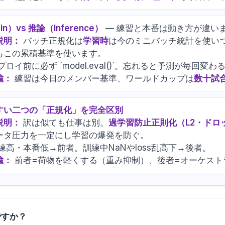
in）vs 推論（Inference）
— 練習と本番は動き方が違い
説明：
バッチ正規化は
学習時
は今のミニバッチ統計を使い
もこの累積基準を使います。
プロイ前に必ず `model.eval()`。忘れると予測が毎回変
喩：
練習は今日のメンバー基準、ワールドカップは
数十試
すい二つの「正規化」を完全区別
説明：
訳は似ても仕事は別。
過学習防止正則化（L2・ドロ
ータ圧力を一定にし学習の爆発を防ぐ。
練高・本番低→前者。訓練中NaNやloss乱高下→後者。
喩：
前者=荷物を軽くする（重み抑制）、後者=オーケスト
ですか？