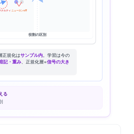
ペナルティ
ニューロンoff
役割の区別
層正規化は
サンプル内
。学習は今の
暗記・重み
、正規化層=
信号の大き
える
別