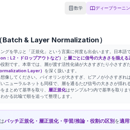
数学
ディープラーニ
tch & Layer Normalization）
ニングを学ぶと「正規化」という言葉に何度も出会います。日本語
zation：L2・ドロップアウトなど）
と
層ごとに信号の大きさを揃える正規
の役割です。本章では、層が渡す活性化値が大きすぎたり小さすぎ
alization Layer）
を深く扱います。
を想像してください。バイオリンが大きすぎ、ピアノが小さすぎれ
深いニューラルネットも同様で、層を通るたび信号の大きさが揺れ
ルをまとめて基準を取り、
層正規化
はサンプル1つ内で基準を取り
もわかる比喩で順を追って整理します。
は
バッチ正規化・層正規化・学習/推論・役割の区別
を
適用
解