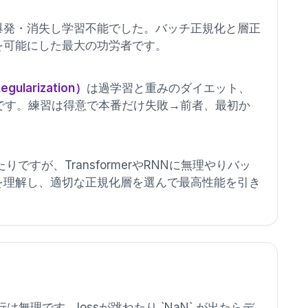
爆発・消失し学習不能でした。バッチ正規化と層正
を可能にした最大の功労者です。
larization）
は過学習と重みのダイエット、
です。練習は得意で本番だけ失敗→前者、最初か
すが、TransformerやRNNに無理やりバッ
を理解し、適切な正規化層を選んで最高性能を引き
理です。lossが跳ねたり `NaN` が出たらデ