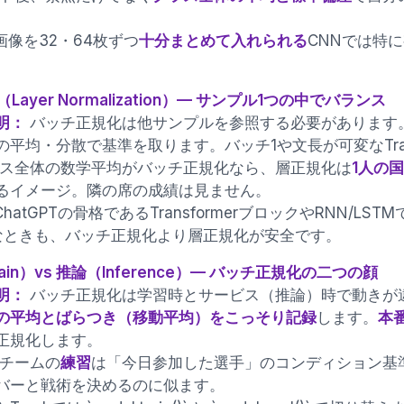
画像を32・64枚ずつ
十分まとめて入れられる
CNNでは特に
（Layer Normalization）— サンプル1つの中でバランス
明：
バッチ正規化は他サンプルを参照する必要があります
の平均・分散で基準を取ります。バッチ1や文長が可変なTran
ス全体の数学平均がバッチ正規化なら、層正規化は
1人の
るイメージ。隣の席の成績は見ません。
ChatGPTの骨格であるTransformerブロックやRNN/
なときも、バッチ正規化より層正規化が安全です。
rain）vs 推論（Inference）— バッチ正規化の二つの顔
明：
バッチ正規化は学習時とサービス（推論）時で動きが
の平均とばらつき（移動平均）をこっそり記録
します。
本
とパイプライン
正規化します。
チームの
練習
は「今日参加した選手」のコンディション基
バーと戦術を決めるのに似ます。