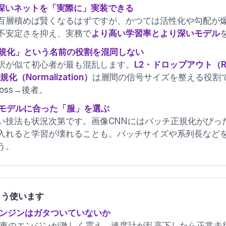
上の深いネットを「実際に」実装できる
百層積めば賢くなるはずですが、かつては活性化や勾配が
不安定さを抑え、実務で
より高い学習率とより深いモデル
「正規化」という名前の役割を混同しない
訳が似て初心者が最も混乱します。
L2・ドロップアウト（Regu
化（Normalization）
は層間の信号サイズを整える役割
oss→後者。
タとモデルに合った「服」を選ぶ
技法も状況次第です。画像CNNにはバッチ正規化がぴったりで
入れると学習が壊れることも。バッチサイズや系列長など
う。
こう使います
エンジンはガタついていないか
車のエンジンが激しく震え、速度計が乱高下したら正常走行は無