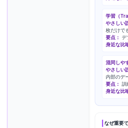
学習（Tra
やさしい
枚だけで
要点：
デ
身近な比
混同しや
やさしい
内部のデ
要点：
訓
身近な比
なぜ重要