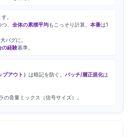
ます。
つつ、
全体の累積平均
もこっそり計算。
本番
は1
わる大バグに。
合の経験
基準。
ップアウト）
は暗記を防ぐ。
バッチ/層正規化
は
ラの音量ミックス（信号サイズ）。