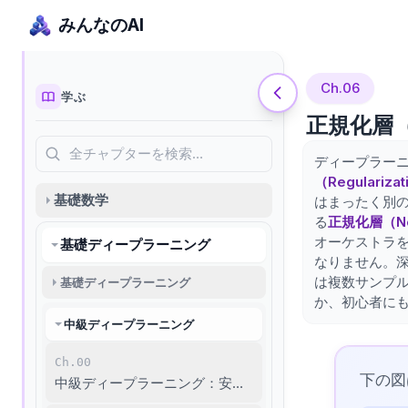
みんなのAI
Ch.06
学ぶ
正規化層（Ba
全チャプターを検索…
ディープラー
（Regulari
基礎数学
はまったく別
る
正規化層（Norm
オーケストラ
基礎ディープラーニング
なりません。
は複数サンプ
基礎ディープラーニング
か、初心者に
中級ディープラーニング
Ch.00
下の図
中級ディープラーニング：安定学習と非構造データの理