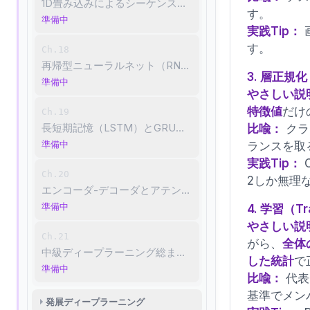
1D畳み込みによるシーケンス処理
す。
準備中
実践Tip：
す。
Ch.18
再帰型ニューラルネット（RNN）：逐次情報の状態維持
3. 層正規化
準備中
やさしい説
特徴値
だけ
Ch.19
長短期記憶（LSTM）とGRU：長期依存の制御
比喩：
クラ
準備中
ランスを取
実践Tip：
Ch.20
2しか無理
エンコーダ-デコーダとアテンション
準備中
4. 学習（T
やさしい説
Ch.21
がら、
全体
中級ディープラーニング総まとめ：アーキテクチャ設計
した統計
で
準備中
比喩：
代表
基準でメン
発展ディープラーニング