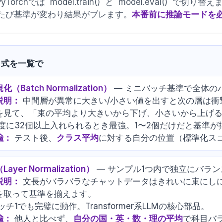
yTorchでは `model.train()` と `model.eval()` で
たび基準が変わり結果がブレます。
本番前に推論モードを
と式を一覧で
（Batch Normalization）
— ミニバッチ基準で全体の
説明：
中間層が異常に大きい/小さい値を出すと次の層は衝
を見て、「束の平均より大きいから下げ、小さいから上げ
度に32個以上入れられるとき最強。1〜2個だけだと基準
喩：
テスト後、
クラス平均
に対する自分の位置（標準化ス
yer Normalization）
— サンプル1つ内で独立にバラ
説明：
文長がバラバラなチャットデータはきれいに束にし
を取って基準を揃えます。
ッチ1でも完璧に動作。Transformer系LLMの核心部品。
喩：
他人と比べず、
自分の国・英・数・理の平均
で科目バ