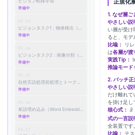
ビジョン転移学習
正規化
準備中
1. なぜ
Ch.13
やさしい説
ビジョンタスク1：物体検出（Object Detection）
い層が受け
準備中
ると、モデ
比喩：
リレ
Ch.14
は
各層が渡
ビジョンタスク2：画像分割（Image Segmentation）
実践Tip：
準備中
推論モード
Ch.15
2. バッチ正
自然言語処理前処理とトークン化
やさしい説
準備中
だけ離れて
を掛け足し
Ch.16
\
^
単語埋め込み（Word Embedding）
核心式：
x
\
準備中
式の一言説
{
全装置です
Ch.17
+
比喩：
テス