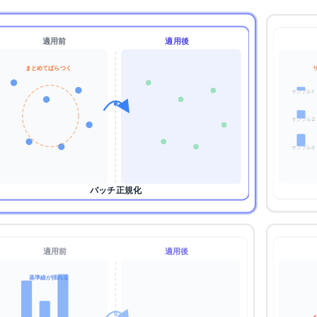
適用前
適用後
まとめてばらつく
サンプル
1
サンプル
2
サンプル
3
バッチ正規化
適用前
適用後
基準線が揺れる