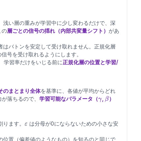
。浅い層の重みが学習中に少し変わるだけで、深
この
層ごとの信号の揺れ（内部共変量シフト）
があ
者はバトンを安定して受け取れません。正規化層
の信号を受け取れるようにします。
とき、学習率だけをいじる前に
正規化層の位置と学習/
そのまとまり全体
を基準に、各値が平均からどれ
\gamma
\beta
力が落ちるので、
学習可能なパラメータ（
,
）
γ
β
gma
\varepsilon
割ります。
は分母が0にならないための小さな安
ε
の位置（偏差値のようなもの）を知るのと同じで