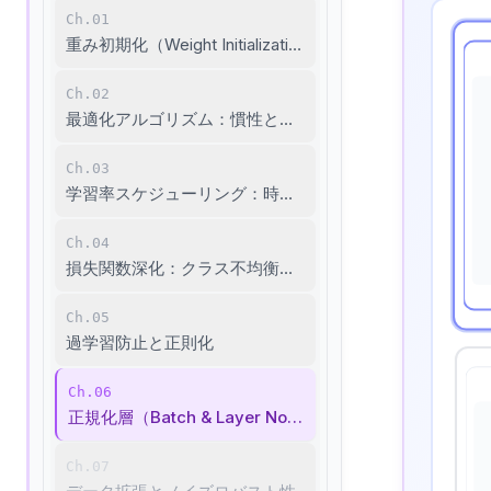
Ch.01
重み初期化（Weight Initialization）：学習の正しい出発点
Ch.02
最適化アルゴリズム：慣性と適応的学習率
Ch.03
学習率スケジューリング：時に応じて速度を落とす
Ch.04
損失関数深化：クラス不均衡と距離学習
Ch.05
過学習防止と正則化
Ch.06
正規化層（Batch & Layer Normalization）
Ch.07