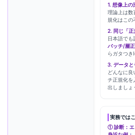
1. 想像
理論上は数
規化はこの
2. 同じ
日本語でも
バッチ/層正規
らガタつきl
3. デー
どんなに良い
チ正規化を
出しましょ
実務では
① 診断：
身近な例：