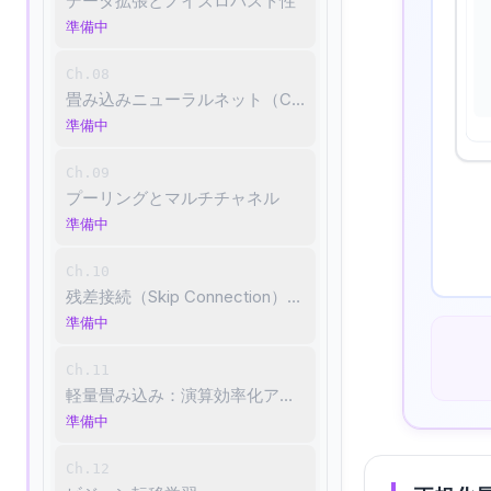
データ拡張とノイズロバスト性
準備中
Ch.08
畳み込みニューラルネット（CNN）基礎：空間的特徴抽
準備中
Ch.09
プーリングとマルチチャネル
準備中
Ch.10
残差接続（Skip Connection）とResNet
準備中
Ch.11
軽量畳み込み：演算効率化アーキテクチャ
準備中
Ch.12