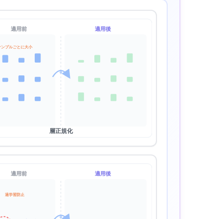
適用前
適用後
サンプルごとに大小
層正規化
適用前
適用後
過学習防止