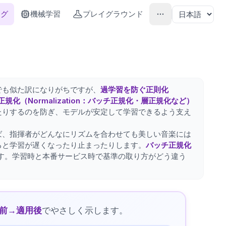
ング
機械学習
プレイグラウンド
でも似た訳になりがちですが、
過学習を防ぐ正則化
化（Normalization：バッチ正規化・層正規化など）
たりするのを防ぎ、モデルが安定して学習できるよう支え
ば、指揮者がどんなにリズムを合わせても美しい音楽には
ると学習が遅くなったり止まったりします。
バッチ正規化
ます。学習時と本番サービス時で基準の取り方がどう違う
前→適用後
でやさしく示します。