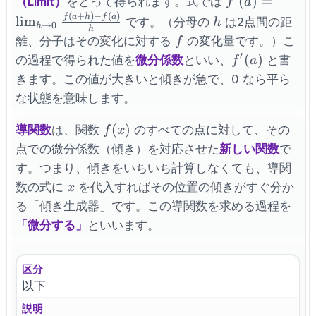
f^{\prime}
(
)
=
（Limit）
をとって得られます。式では
f
a
(a) =
(
+
)
−
(
)
h
f
a
h
f
a
lim
です。（分母の
は2点間の距
h
→
0
h
h
\lim_{h \to
f
離、分子はその変化に対する
の変化量です。）こ
f
0}
′
f^{\prime}
(
)
の過程で得られた値を
微分係数
といい、
と書
f
a
\frac{f(a+h)-
(a)
きます。この値が大きいと傾きが急で、0 なら平ら
f(a)}{h}
な状態を意味します。
f(x)
(
)
導関数
は、関数
のすべての点に対して、その
f
x
点での微分係数（傾き）を対応させた
新しい関数
で
す。つまり、傾きをいちいち計算しなくても、導関
x
数の式に
を代入すればその位置の傾きがすぐ分か
x
る「傾き生成器」です。この導関数を求める過程を
「微分する」
といいます。
区分
以下
説明