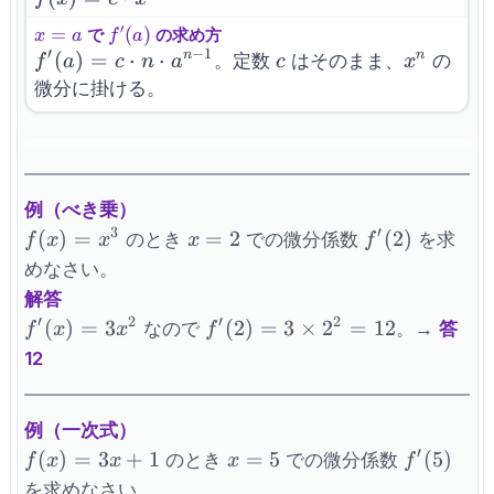
\cdot
′
x=a
=
f^{\prime}
(
)
で
の求め方
x
a
f
a
x^n
′
−
1
(a)
f^{\prime}
(
)
=
⋅
⋅
c
x^n
n
n
。定数
はそのまま、
の
f
a
c
n
a
c
x
(a) = c
微分に掛ける。
\cdot n
\cdot
a^{n-1}
例（べき乗）
3
′
f(x)=x^3
x=2
f^{\prime}
(
)
=
=
2
(
2
)
のとき
での微分係数
を求
f
x
x
x
f
(2)
めなさい。
解答
′
2
′
2
f^{\prime}
f^{\prime}
(
)
=
3
(
2
)
=
3
×
2
=
12
なので
。→
答
f
x
x
f
(x)=3x^2
(2)=3
12
\times 2^2
= 12
例（一次式）
′
f(x)=3x+1
x=5
f^{\prim
(
)
=
3
+
1
=
5
(
5
)
のとき
での微分係数
f
x
x
x
f
(5)
を求めなさい。