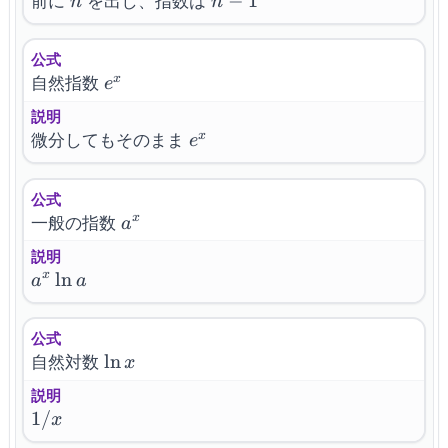
n
n-
−
1
前に
を出し、指数は
n
n
1
公式
e^x
x
自然指数
e
説明
e^x
x
微分してもそのまま
e
公式
a^x
x
一般の指数
a
説明
a^x
ln
x
a
a
\ln
a
公式
\ln
ln
自然対数
x
x
説明
1/x
1/
x