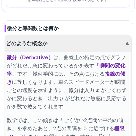
微分と導関数とは何か
どのような概念か
▼
微分（Derivative）
は、曲線上の特定の点でグラフ
がどれだけ急に変わっているかを表す
「瞬間の変化
率」
です。幾何学的には、その点における
接線の傾
き
に等しくなります。車のスピードメーターが瞬間
x
ごとの速度を示すように、微分は入力
がごくわず
x
y
かに変わるとき、出力
がどれだけ敏感に反応する
y
かを数で教えてくれます。
数学では、この傾きは「ごく近い2点間の平均の傾
き」を求めたあと、2点の間隔を 0 に近づける
極限
′