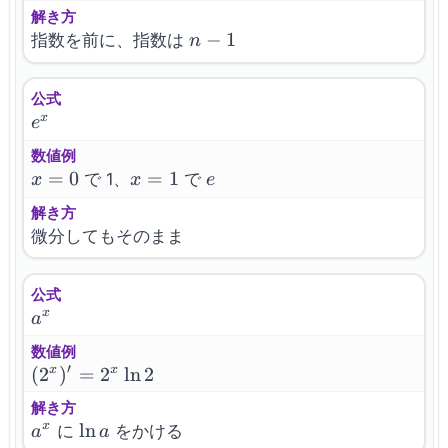
解き方
n-
−
1
指数を前に、指数は
n
1
公式
e^x
x
e
数値例
x=0
=
0
x=1
=
1
e
で 1、
で
x
x
e
解き方
微分してもそのまま
公式
a^x
x
a
数値例
′
(2^x)'=2^x
(
2
)
=
2
ln
2
x
x
\ln 2
解き方
a^x
\ln
ln
x
に
をかける
a
a