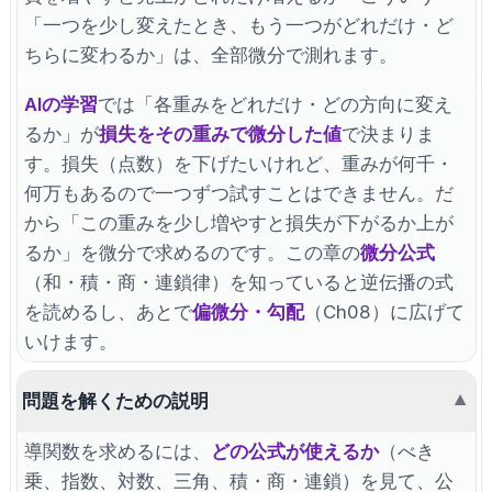
「一つを少し変えたとき、もう一つがどれだけ・ど
ちらに変わるか」は、全部微分で測れます。
AIの学習
では「各重みをどれだけ・どの方向に変え
るか」が
損失をその重みで微分した値
で決まりま
す。損失（点数）を下げたいけれど、重みが何千・
何万もあるので一つずつ試すことはできません。だ
から「この重みを少し増やすと損失が下がるか上が
るか」を微分で求めるのです。この章の
微分公式
（和・積・商・連鎖律）を知っていると逆伝播の式
を読めるし、あとで
偏微分・勾配
（Ch08）に広げて
いけます。
問題を解くための説明
▼
導関数を求めるには、
どの公式が使えるか
（べき
乗、指数、対数、三角、積・商・連鎖）を見て、公