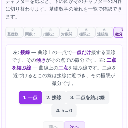
チャプターを選ぶと、下の図がそのチャプターの内容
に切り替わります。基礎数学の流れを一覧で確認でき
ます。
1
2
3
4
5
6
7
基礎数学とAI：AIの言語を学ぶ
関数：入出力をつなぐAIの基本単位
指数と指数関数：成長と活性化の数学
対数関数：かけ算を足し算に、損失設計
極限とε-δ：「限りなく近づ
連続性：途切れな
微分と
左:
接線
— 曲線上の一点で
一点だけ
接する直線
です。その
傾き
がその点での微分です。右:
二点
を結ぶ線
— 曲線上の
二点
を結ぶ線です。二点を
近づけるとこの線は接線に近づき、その極限が
微分です。
1. 一点
2. 接線
3. 二点を結ぶ線
4. h→0
前へ
次へ