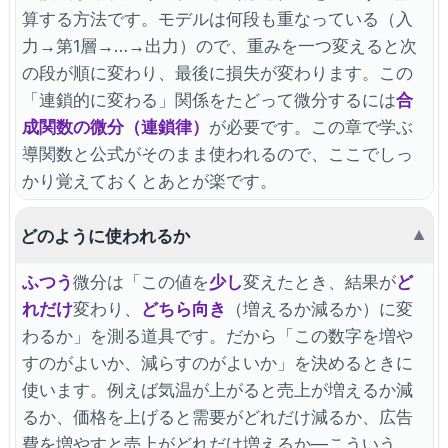
算する方法です。モデルは何段も重なっている（入
力→第1層→…→出力）ので、重みを一つ変えると次
の段が順に変わり、最後に損失が変わります。この
「連鎖的に変わる」関係をたどって微分するには
合
成関数の微分（連鎖律）
が必要です。この章で学ぶ
導関数と公式がそのまま使われるので、ここでしっ
かり覚えておくとあとが楽です。
どのように使われるか
▼
ふつう
微分は「この値を
少し
変えたとき、結果が
ど
れだけ
変わり、
どちら向き
（増えるか減るか）に変
わるか」を測る道具です。だから「この数字を増や
すのがよいか、減らすのがよいか」を決めるときに
使います。例えば気温が上がると売上が増えるか減
るか、価格を上げると需要がどれだけ減るか、広告
費を増やすと売上がどれだけ増えるか—こういう