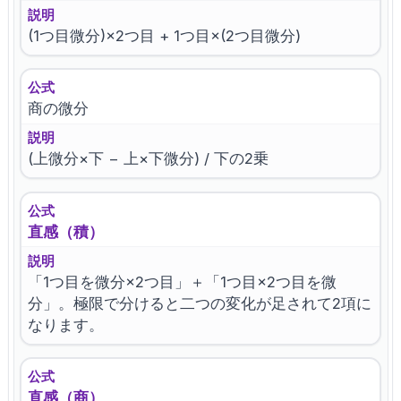
説明
(1つ目微分)×2つ目 + 1つ目×(2つ目微分)
公式
商の微分
説明
(上微分×下 − 上×下微分) / 下の2乗
公式
直感（積）
説明
「1つ目を微分×2つ目」＋「1つ目×2つ目を微
分」。極限で分けると二つの変化が足されて2項に
なります。
公式
直感（商）