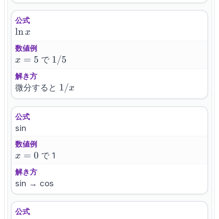
a
公式
\ln
ln
x
x
数値例
x=5
=
5
1/5
1/5
で
x
解き方
1/x
1/
微分すると
x
公式
sin
数値例
x=0
=
0
で 1
x
解き方
sin → cos
公式