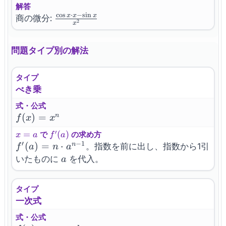
x}{x}
解答
c
o
s
⋅
−
s
i
n
x
x
x
\frac{\cos
商の微分:
2
x
x \cdot x
- \sin x}
問題タイプ別の解法
{x^2}
タイプ
べき乗
式・公式
f(x)=x^n
(
)
=
n
f
x
x
′
x=a
=
f^{\prime}
(
)
で
の求め方
x
a
f
a
′
−
1
(a)
f^{\prime}
(
)
=
⋅
n
。指数を前に出し、指数から1引
f
a
n
a
(a) = n
a
いたものに
を代入。
a
\cdot
a^{n-1}
タイプ
一次式
式・公式