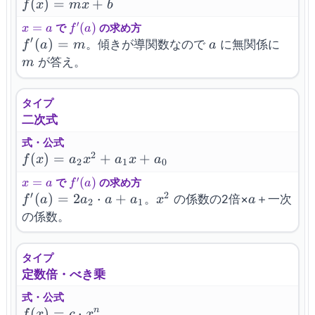
f(x)=mx+b
(
)
=
+
f
x
m
x
b
′
x=a
=
f^{\prime}
(
)
で
の求め方
x
a
f
a
′
(a)
f^{\prime}
(
)
=
a
m
。傾きが導関数なので
に無関係に
f
a
m
a
(a) = m
が答え。
m
タイプ
二次式
式・公式
2
f(x)=a_2
(
)
=
+
+
f
x
a
x
a
x
a
2
1
0
x^2 +
′
x=a
=
f^{\prime}
(
)
で
の求め方
x
a
f
a
a_1 x +
′
2
(a)
f^{\prime}
(
)
=
2
⋅
+
x^2
a
。
の係数の2倍×
＋一次
f
a
a
a
a
x
a
2
1
a_0
(a) = 2 a_2
の係数。
\cdot a +
a_1
タイプ
定数倍・べき乗
式・公式
f(x)=c
(
)
=
⋅
n
f
x
c
x