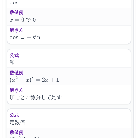
cos
数値例
x=0
=
0
で 0
x
解き方
-
−
sin
cos →
\sin
公式
和
数値例
2
′
(x^2+x)'=2x+1
(
+
)
=
2
+
1
x
x
x
解き方
項ごとに微分して足す
公式
定数倍
数値例
2
′