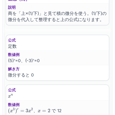
説明
商を「上×(1/下)」と見て積の微分を使う。(1/下)の
微分を代入して整理すると上の公式になります。
公式
定数
数値例
(5)'=0、(-3)'=0
解き方
微分すると 0
公式
x^n
n
x
数値例
3
′
2
(x^3)'=3x^2
(
)
=
3
x=2
=
2
、
で 12
x
x
x