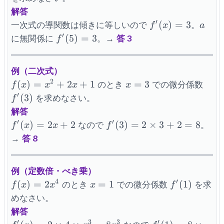
解答
′
f^{\prime}
a
(
)
=
3
一次式の導関数は傾きに等しいので
。
f
x
a
(x)=3
′
f^{\prime}
(
5
)
=
3
に無関係に
。→
答 3
f
(5)=3
例（二次式）
2
f(x)=x^2+2x+1
x=3
f^{\
(
)
=
+
2
+
1
=
3
のとき
での微分係数
f
x
x
x
x
(3)
′
(
3
)
を求めなさい。
f
解答
′
′
f^{\prime}
f^{\prime}
(
)
=
2
+
2
(
3
)
=
2
×
3
+
2
=
8
なので
。
f
x
x
f
(x)=2x+2
(3)=2
→
答 8
\times 3 +
2 = 8
例（定数倍・べき乗）
4
′
f(x)=2x^4
x=1
f^{\prime}
(
)
=
2
=
1
(
1
)
のとき
での微分係数
を求
f
x
x
x
f
(1)
めなさい。
解答
′
3
3
′