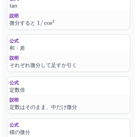
tan
説明
2
1/\cos^2
1/
cos
微分すると
公式
和・差
説明
それぞれ微分して足すか引く
公式
定数倍
説明
定数はそのまま、中だけ微分
公式
積の微分