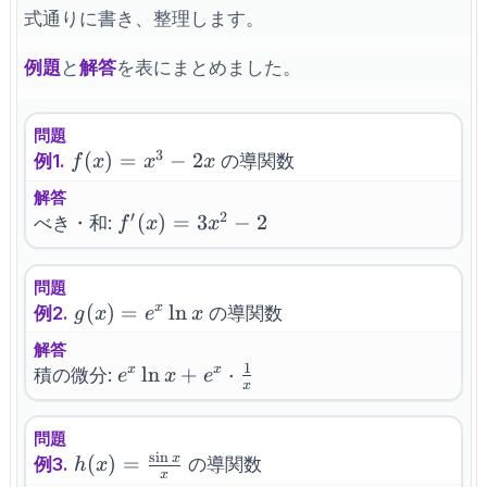
式通りに書き、整理します。
例題
と
解答
を表にまとめました。
問題
3
f(x)=x^3-
(
)
=
−
2
例1.
の導関数
f
x
x
x
2x
解答
′
2
f^{\prime}
(
)
=
3
−
2
べき・和:
f
x
x
(x)=3x^2-
2
問題
g(x)=e^x
(
)
=
ln
x
例2.
の導関数
g
x
e
x
\ln x
解答
1
e^x \ln
ln
+
⋅
x
x
積の微分:
e
x
e
x
x + e^x
\cdot
問題
\frac{1}
s
i
n
x
h(x)=\frac{\sin
(
)
=
例3.
の導関数
h
x
{x}
x