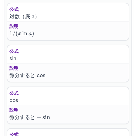
公式
対数（底 a）
説明
1/(x
1/
(
ln
)
x
a
\ln
a)
公式
sin
説明
微分すると cos
公式
cos
説明
-
−
sin
微分すると
\sin
公式