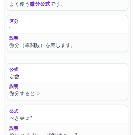
よく使う
微分公式
です。
区分
′
'
説明
微分（導関数）を表します。
公式
定数
説明
微分すると 0
公式
x^n
n
べき乗
x
説明