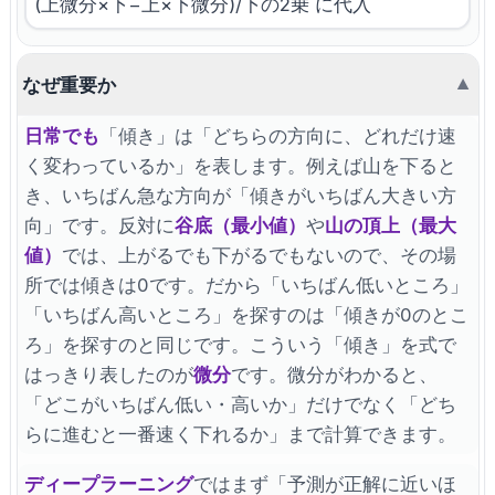
(上微分×下−上×下微分)/下の2乗 に代入
なぜ重要か
▼
日常でも
「傾き」は「どちらの方向に、どれだけ速
く変わっているか」を表します。例えば山を下ると
き、いちばん急な方向が「傾きがいちばん大きい方
向」です。反対に
谷底（最小値）
や
山の頂上（最大
値）
では、上がるでも下がるでもないので、その場
所では傾きは0です。だから「いちばん低いところ」
「いちばん高いところ」を探すのは「傾きが0のとこ
ろ」を探すのと同じです。こういう「傾き」を式で
はっきり表したのが
微分
です。微分がわかると、
「どこがいちばん低い・高いか」だけでなく「どち
らに進むと一番速く下れるか」まで計算できます。
ディープラーニング
ではまず「予測が正解に近いほ