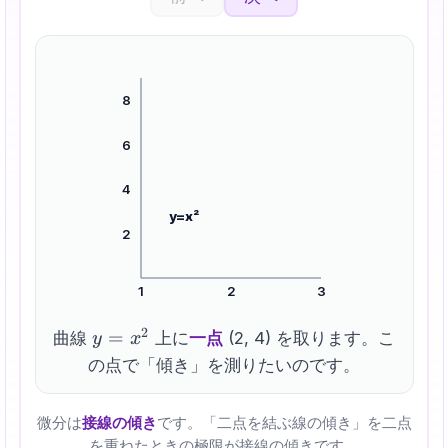
8
6
4
y=x²
2
1
2
3
2
y=x^2
=
曲線
上に
一点
(2, 4) を取ります。こ
y
x
の点で「傾き」を測りたいのです。
微分は
接線の傾き
です。「二点を結ぶ線の傾き」を二点
を重ねたときの極限が接線の傾きです。