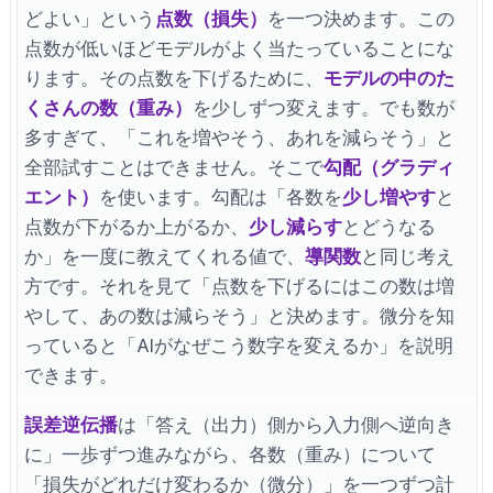
どよい」という
点数（損失）
を一つ決めます。この
点数が低いほどモデルがよく当たっていることにな
ります。その点数を下げるために、
モデルの中のた
くさんの数（重み）
を少しずつ変えます。でも数が
多すぎて、「これを増やそう、あれを減らそう」と
全部試すことはできません。そこで
勾配（グラディ
エント）
を使います。勾配は「各数を
少し増やす
と
点数が下がるか上がるか、
少し減らす
とどうなる
か」を一度に教えてくれる値で、
導関数
と同じ考え
方です。それを見て「点数を下げるにはこの数は増
やして、あの数は減らそう」と決めます。微分を知
っていると「AIがなぜこう数字を変えるか」を説明
できます。
誤差逆伝播
は「答え（出力）側から入力側へ逆向き
に」一歩ずつ進みながら、各数（重み）について
「損失がどれだけ変わるか（微分）」を一つずつ計