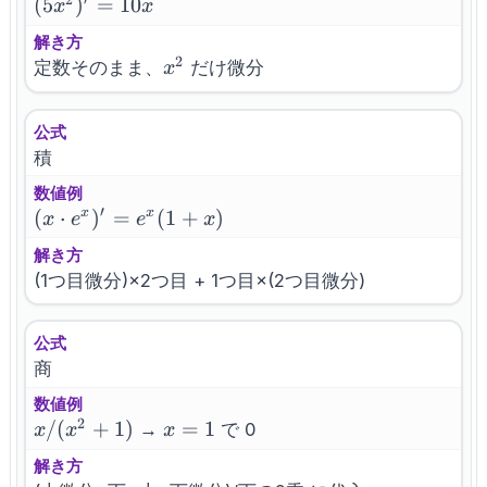
(5x^2)'=10x
(
5
)
=
10
x
x
解き方
2
x^2
定数そのまま、
だけ微分
x
公式
積
数値例
′
(x\cdot
(
⋅
)
=
(
1
+
)
x
x
x
e
e
x
e^x)'=e^x(1+x)
解き方
(1つ目微分)×2つ目 + 1つ目×(2つ目微分)
公式
商
数値例
2
x/(x^2+1)
/
(
+
1
)
x=1
=
1
→
で 0
x
x
x
解き方