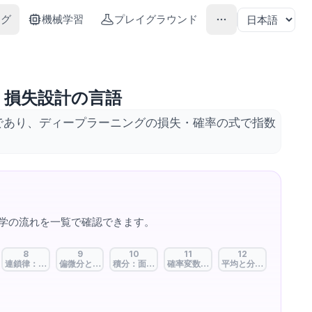
ング
機械学習
プレイグラウンド
、損失設計の言語
であり、ディープラーニングの損失・確率の式で指数
。
学の流れを一覧で確認できます。
8
9
10
11
12
る
微分への扉を開く
数：瞬間の傾き、学習の羅針盤
連鎖律：重ねた関数を解く、逆伝播の核心
偏微分と勾配：多変数の世界、勾配降下の方向
積分：面積と累積、確率への架け橋
確率変数と確率分布：不確実性を数に
平均と分散：分布の中