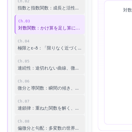
Ch.02
指数と指数関数：成長と活性化の数学
対
Ch.03
対数関数：かけ算を足し算に、損失設計の言語
Ch.04
極限とε-δ：「限りなく近づく」を定義する
Ch.05
連続性：途切れない曲線、微分への扉を開く
Ch.06
微分と導関数：瞬間の傾き、学習の羅針盤
Ch.07
連鎖律：重ねた関数を解く、逆伝播の核心
Ch.08
偏微分と勾配：多変数の世界、勾配降下の方向