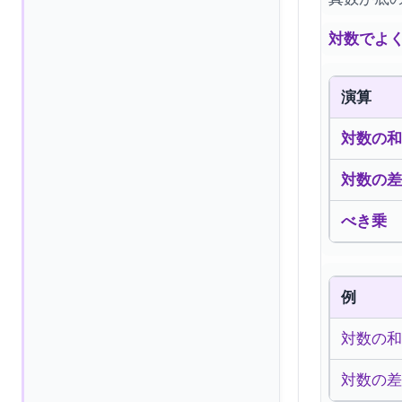
対数でよ
演算
対数の和
対数の差
べき乗
例
対数の和
対数の差