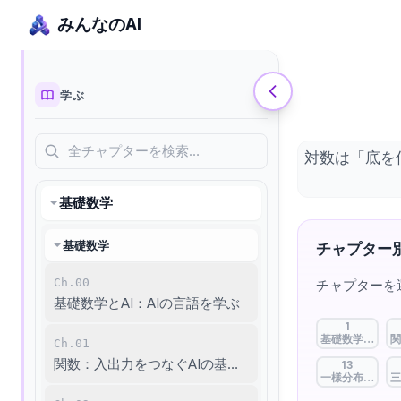
みんなのAI
学ぶ
全チャプターを検索…
対数は「底を
基礎数学
基礎数学
チャプター別
Ch.00
チャプターを
基礎数学とAI：AIの言語を学ぶ
1
基礎数学とAI：
関
Ch.01
関数：入出力をつなぐAIの基本単位
13
一様分布と正規
三