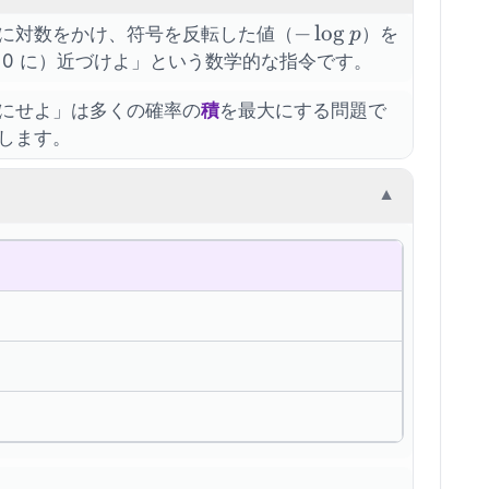
-
−
lo
g
に対数をかけ、符号を反転した値（
）を
p
\log
 0 に）近づけよ」という数学的な指令です。
p
にせよ」は多くの確率の
積
を最大にする問題で
します。
▼