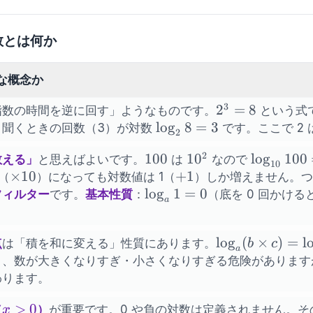
数とは何か
な概念か
3
2^3
2
=
8
指数の時間を逆に回す」ようなものです。
という式で
= 8
\log_2
lo
g
8
=
3
と聞くときの回数（3）が対数
です。ここで 2 
2
8 = 3
2
100
100
10^2
1
0
\log_{10
lo
g
100
数える」
と思えばよいです。
は
なので
10
100 = 2
\times
×
10
+1
+
1
倍（
）になっても対数値は 1（
）しか増えません。つ
10
\log_a
lo
g
1
=
0
フィルター
です。
基本性質
：
（底を 0 回かけると
a
1 = 0
。
n)
\log_a(b
lo
g
(
×
)
=
l
点
は「積を和に変える」性質にあります。
b
c
a
\times
く、数が大きくなりすぎ・小さくなりすぎる危険があります
c) =
わります。
\log_a b
x>0
>
0
+
（
）
が重要です。0 や負の対数は定義されません。その
x