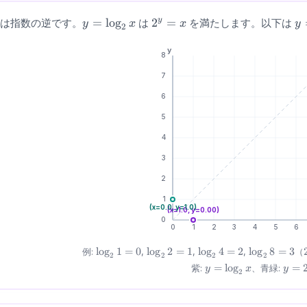
y =
=
lo
g
2^y
2
=
y
数は指数の逆です。
は
を満たします。以下は
y
x
x
y
2
\log_2
=
\l
x
x
y
8
7
6
5
4
3
2
1
(x=
0.0
, y=
1.0
)
(x=
1.0
, y=
0.00
)
0
0
1
2
3
4
5
6
\log_2
\log_2
\log_2
\log_2
lo
g
1
=
0
lo
g
2
=
1
lo
g
4
=
2
lo
g
8
=
3
例:
,
,
,
（
2
2
2
2
1 = 0
2 = 1
4 = 2
8 = 3
y=\log_2
y=2
=
lo
g
=
紫:
、青緑:
y
x
y
2
x