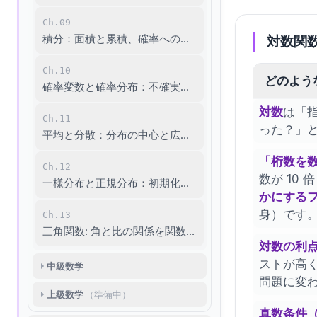
Ch.09
積分：面積と累積、確率への架け橋
対数関
Ch.10
どのよう
確率変数と確率分布：不確実性を数に込める
対数
は「
Ch.11
った？」
平均と分散：分布の中心と広がり
「桁数を
Ch.12
数が 10 
一様分布と正規分布：初期化から予測まで
かにする
身）です
Ch.13
三角関数: 角と比の関係を関数として定義する (sin, cos, ta
対数の利
ストが高
中級数学
問題に変
上級数学
（準備中）
真数条件