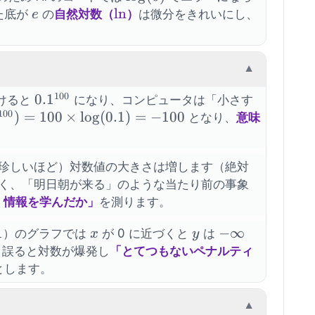
e
\ln
ln
た底が
の
自然対数（
）
は微分をきれいにし、
e
▼
100
0.1^{100}
0.
1
かけると
になり、コンピュータは「小さす
100
.1^{100})
)
=
100
×
lo
g
(
0.1
)
=
−
100
となり、
意味
\times
1) = -100
珍しいほど）対数値の大きさは増します（絶対
く、「明日朝が来る」のような当たり前の事象
く情報を学んだか」
を測ります。
1
x
y
-
−
∞
）のグラフでは
が 0 に近づくと
は
x
y
\infty
 と誤ると対数が爆発し
「とてつもないペナルティ
とします。
▼