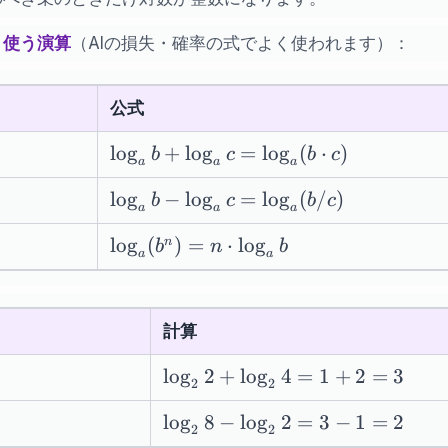
く使う演算
（AIの損失・確率の式でよく使われます）：
公式
\log_a b
lo
g
+
lo
g
=
lo
g
(
⋅
)
b
c
b
c
a
a
a
+
\log_a b -
lo
g
−
lo
g
=
lo
g
(
/
)
\log_a c
b
c
b
c
a
a
a
\log_a c =
=
\log_a(b^n)
lo
g
(
)
=
⋅
lo
g
n
\log_a(b/c)
\log_a(b
b
n
b
a
a
= n \cdot
\cdot c)
\log_a b
計算
\log_2
lo
g
2
+
lo
g
4
=
1
+
2
=
3
2
2
2 +
\log_2
lo
g
8
−
lo
g
2
=
3
−
1
=
2
\log_2
2
2
8 -