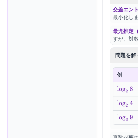
交差エン
最小化しま
最尤推定（
すが、対
問題を解
例
\log_2 
lo
g
8
2
\log_2 
lo
g
4
2
\log_3 
lo
g
9
3
真数が底