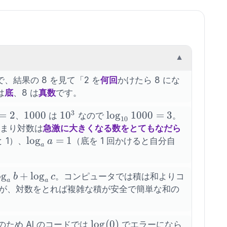
▼
、結果の 8 を見て「2 を
何回
かけたら 8 にな
は
底
、8 は
真数
です。
3
}
=
2
1000
1000
10^3
1
0
\log_{10}
lo
g
1000
=
3
、
は
なので
。
10
1000 = 3
まり対数は
急激に大きくなる数をとてもなだら
\log_a
lo
g
=
1
 1）、
（底を 1 回かけると自分自
a
a
a = 1
o
g
+
lo
g
。コンピュータでは積は和よりコ
b
c
a
a
が、対数をとれば複雑な積が安全で簡単な和の
\log(0)
lo
g
(
0
)
ため AI のコードでは
でエラーになら