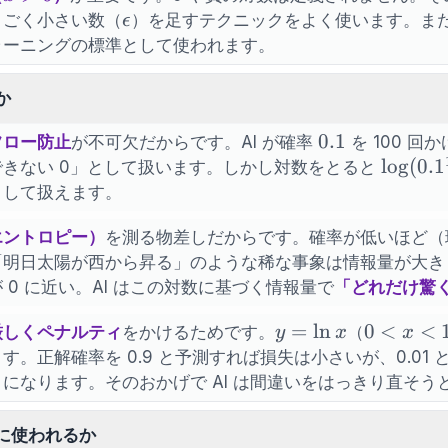
\epsilon
\log_a c
、ごく小さい数（
）を足すテクニックをよく使います。ま
ϵ
ラーニングの標準として使われます。
か
0.1
0.1
フロー防止
が不可欠だからです。AI が確率
を 100 回
\log(0
lo
g
(
0.
1
できない 0」として扱います。しかし対数をとると
= 100 
として扱えます。
\log(0.
エントロピー）
を測る物差しだからです。確率が低いほど（
「明日太陽が西から昇る」のような稀な事象は情報量が大き
 0 に近い。AI はこの対数に基づく情報量で
「どれだけ驚
y=\ln
=
ln
0<x<1
0
<
<
厳しくペナルティ
をかけるためです。
（
y
x
x
x
す。正解確率を 0.9 と予測すれば損失は小さいが、0.01
」
になります。そのおかげで AI は間違いをはっきり直そう
に使われるか