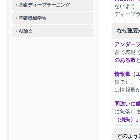
基礎ディープラーニング
ないよう
ディープ
基礎機械学習
なぜ重要
AI論文
アンダー
ぎて表現
のある数
情報量（
値で）。
は情報量が
間違いに
に急落しま
（損失）
どのよう