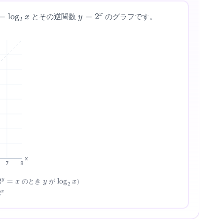
y =
=
lo
g
y
=
2
x
とその逆関数
のグラフです。
x
y
2
og_2
=
x
2^x
x
7
8
2^y
y
\log_2
2
=
lo
g
y
のとき
が
）
x
y
x
2
= x
x
^x
2
x