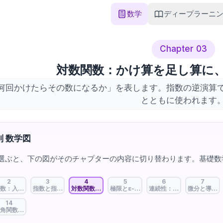
数学
ディープラーニ
Chapter 03
対数関数：かけ算を足し算に
何回かけたらその数になるか」を表します。指数の逆演算
とともに使われます
 数学図
選ぶと、下の図がそのチャプターの内容に切り替わります。基礎数
2
3
4
5
6
7
AIの言語を学ぶ
数：入出力をつなぐAIの基本単位
指数と指数関数：成長と活性化の数学
対数関数：かけ算を足し算に、損失設計の言語
極限とε-δ：「限りなく近づく」を定義す
連続性：途切れない曲線、
微分と導関
14
分布：初期化から予測まで
角関数: 角と比の関係を関数として定義する