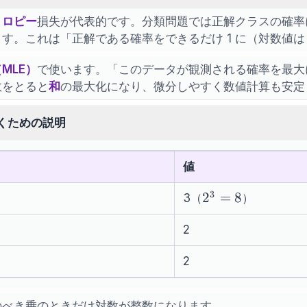
トロピー
損失が代表的です。分類問題では正解クラスの確率
す。これは「正解である確率をできるだけ 1 に（対数値は
MLE）
で使います。「このデータが観測される確率を最大
数をとると
和
の最大化になり、微分しやすく数値計算も安定
くための説明
値
3
8
2^3=8
2
=
8
3（
）
4
2
9
2
のべき乗のときだけ対数が整数になります。