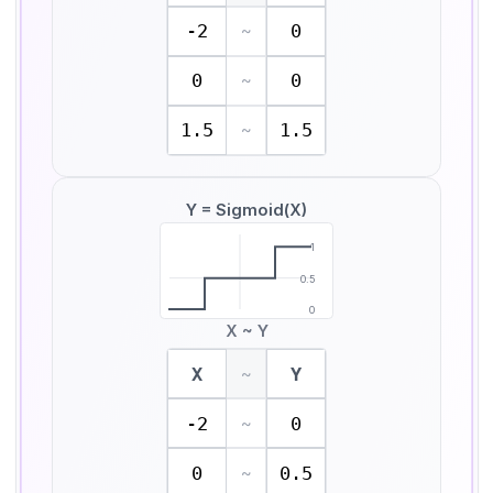
-2
0
~
0
0
~
1.5
1.5
~
Y = Sigmoid(X)
1
0.5
0
X ~ Y
X
Y
~
-2
0
~
0
0.5
~