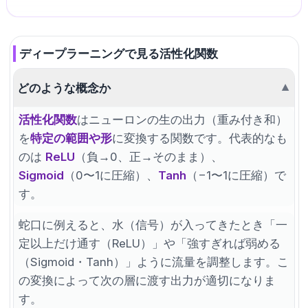
ディープラーニングで見る活性化関数
どのような概念か
▼
活性化関数
はニューロンの生の出力（重み付き和）
を
特定の範囲や形
に変換する関数です。代表的なも
のは
ReLU
（負→0、正→そのまま）、
Sigmoid
（0〜1に圧縮）、
Tanh
（−1〜1に圧縮）で
す。
蛇口に例えると、水（信号）が入ってきたとき「一
定以上だけ通す（ReLU）」や「強すぎれば弱める
（Sigmoid・Tanh）」ように流量を調整します。こ
の変換によって次の層に渡す出力が適切になりま
す。