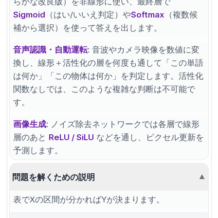
らかな改良版）を非線形に使い、最終層で
Sigmoid
（はい/いいえ判定）や
Softmax
（複数候
補から選択）を使って答えを出します。
音声認識・自動運転
: 音波やカメラ映像を数値に変
換し、線形＋活性化の層を何度も通して「この単語
は何か」「この物体は何か」を判定します。活性化
関数なしでは、このような複雑な判断は不可能で
す。
画像生成
: ノイズ除去ネットワークでは各層で線形
層のあと
ReLU / SiLU
などを通し、ピクセル更新を
予測します。
問題を解くための説明
▼
表でXの区間が分かればYが決まります。