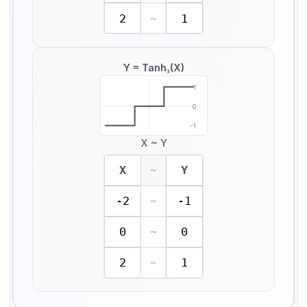
2
1
~
Y = Tanh₃(X)
1
0
-1
X ~ Y
X
Y
~
-2
-1
~
0
0
~
2
1
~