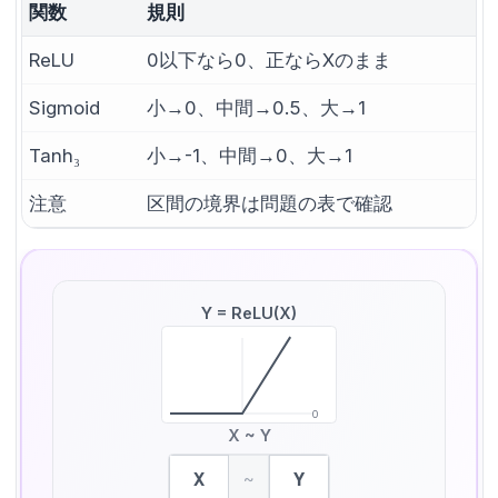
関数
規則
ReLU
0以下なら0、正ならXのまま
Sigmoid
小→0、中間→0.5、大→1
Tanh₃
小→-1、中間→0、大→1
注意
区間の境界は問題の表で確認
Y = ReLU(X)
0
X ~ Y
X
Y
~