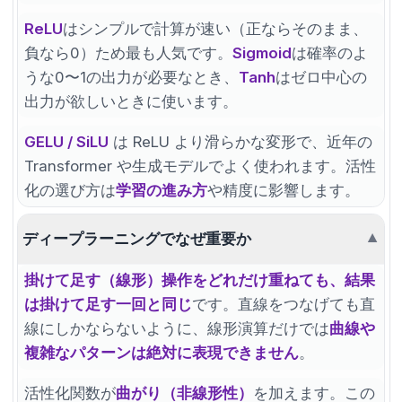
ReLU
はシンプルで計算が速い（正ならそのまま、
負なら0）ため最も人気です。
Sigmoid
は確率のよ
うな0〜1の出力が必要なとき、
Tanh
はゼロ中心の
出力が欲しいときに使います。
GELU / SiLU
は ReLU より滑らかな変形で、近年の
Transformer や生成モデルでよく使われます。活性
化の選び方は
学習の進み方
や精度に影響します。
ディープラーニングでなぜ重要か
▼
掛けて足す（線形）操作をどれだけ重ねても、結果
は掛けて足す一回と同じ
です。直線をつなげても直
線にしかならないように、線形演算だけでは
曲線や
複雑なパターンは絶対に表現できません
。
活性化関数が
曲がり（非線形性）
を加えます。この