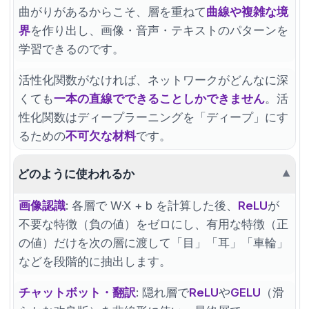
曲がりがあるからこそ、層を重ねて
曲線や複雑な境
界
を作り出し、画像・音声・テキストのパターンを
学習できるのです。
活性化関数がなければ、ネットワークがどんなに深
くても
一本の直線でできることしかできません
。活
性化関数はディープラーニングを「ディープ」にす
るための
不可欠な材料
です。
どのように使われるか
▼
画像認識
: 各層で W·X + b を計算した後、
ReLU
が
不要な特徴（負の値）をゼロにし、有用な特徴（正
の値）だけを次の層に渡して「目」「耳」「車輪」
などを段階的に抽出します。
チャットボット・翻訳
: 隠れ層で
ReLU
や
GELU
（滑