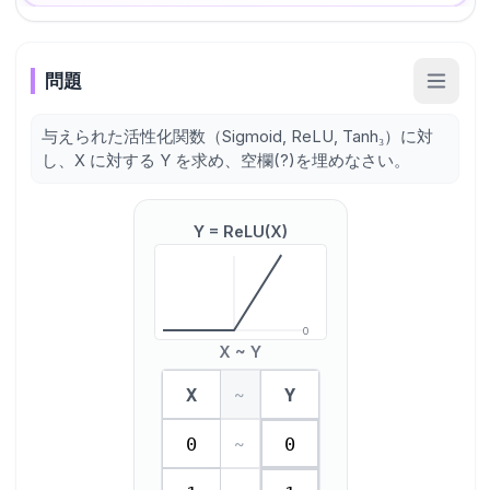
問題
与えられた活性化関数（Sigmoid, ReLU, Tanh₃）に対
し、X に対する Y を求め、空欄(?)を埋めなさい。
Y = ReLU(X)
0
X ~ Y
X
Y
~
0
0
~