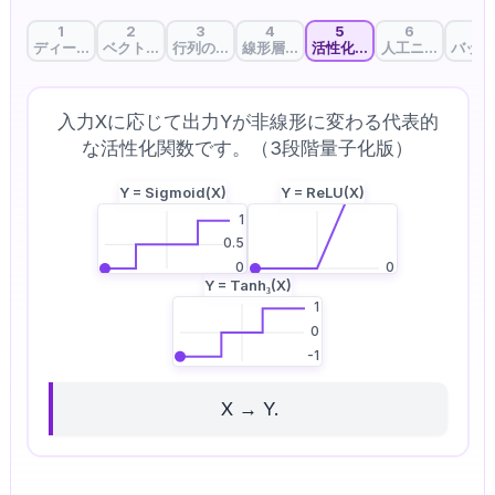
1
2
3
4
5
6
7
ディープラーニングの第一歩：AIはどう考える？
ベクトル内積：データの似ているところを見つける
行列の積：一度に計算する魔法
線形層：重要度を決める重み
活性化関数：AIに判断力を
人工ニューロン
バッチ
入力Xに応じて出力Yが非線形に変わる代表的
な活性化関数です。（3段階量子化版）
Y =
Sigmoid(X)
Y =
ReLU(X)
1
0.5
0
0
Y =
Tanh₃(X)
1
0
-1
X → Y.