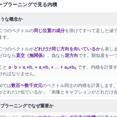
ープラーニングで見る内積
ような概念か
二つのベクトルの
同じ位置の成分
を掛けてすべて足した値です。例えば 
ます。
二つのベクトルが
どれだけ同じ方向を向いているか
も表し
ゼロなら
直交（無関係）
、負なら
逆方向
です。類似度を一
くと
a · b = a₁×b₁ + a₂×b₂ + … + aₙ×bₙ
です。内積を計算す
ければなりません。
Iでは
数百〜数千次元
のベクトル同士の内積を計算します
がどれだけ似ているか」「画像とキャプションがどれだけ
ープラーニングでなぜ重要か