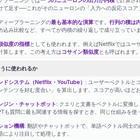
プラーニングでは
一つのニューロンの出力が内積
で計算さ
けて足す──これがそのニューロンの「入力への反応スコア
ディープラーニングの
最も基本的な演算
です。
行列の積は
め込み比較など、すべてが内積の繰り返しで成り立ってい
類似度の指標
としても使われます。例えばNetflixでは
計算します。この考え方は
コサイン類似度
とも呼ばれます
ように使われるか
ドシステム（Netflix・YouTube）
: ユーザーベクトル
ンテンツを好む度合い」を算出します。スコアが高いほど
ンジン・チャットボット
: クエリと文書をベクトルに変換
tGPTも質問に最も関連する情報を探すとき、同じ仕組みを使
ション機構
: 翻訳やチャットボットで、単語ベクトル同士
語により注目して処理します。