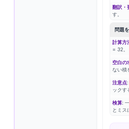
翻訳・
す。
問題
計算方
= 32。
空白の
ない積
注意点
ックす
検算
:
とミス