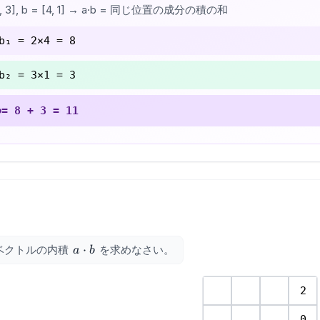
[2, 3], b = [4, 1] → a·b = 同じ位置の成分の積の和
×b₁ =
2
×
4
=
8
×b₂ =
3
×
1
=
3
=
8
+
3
=
11
b
ot
a
⋅
ベクトルの内積
を求めなさい。
a
b
\cdot
b
2
0