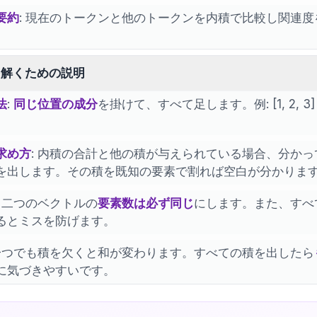
要約
: 現在のトークンと他のトークンを内積で比較し関連度
を解くための説明
法
:
同じ位置の成分
を掛けて、すべて足します。例: [1, 2, 3] · [4, 
求め方
: 内積の合計と他の積が与えられている場合、分か
を出します。その積を既知の要素で割れば空白が分かりま
: 二つのベクトルの
要素数は必ず同じ
にします。また、すべ
るとミスを防げます。
 一つでも積を欠くと和が変わります。すべての積を出したら
に気づきやすいです。