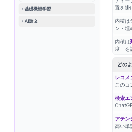
ディー
置を掛
基礎機械学習
内積は
AI論文
ン・埋
内積は
度」を
どの
レコメン
このコ
検索エ
Cha
アテン
高い単