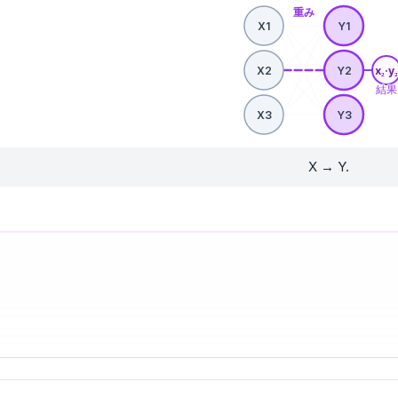
重み
X1
Y1
X2
Y2
x₂·y₂
結果
X3
Y3
X → Y.