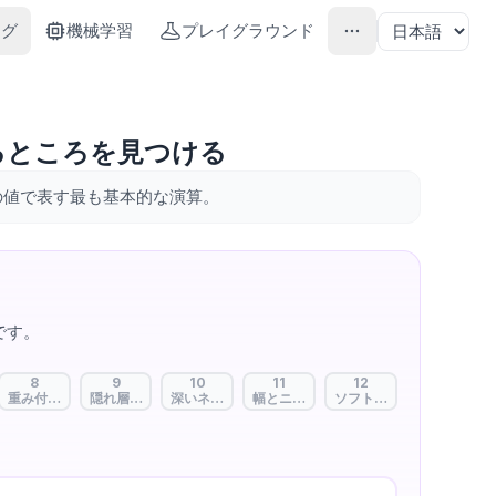
ング
機械学習
プレイグラウンド
るところを見つける
の値で表す最も基本的な演算。
です。
8
9
10
11
12
集め信号を送る単位
：まとめて一度に学習
重み付き結合：知性を作る無数の鎖
隠れ層：見えない思考の深さ
深いネットワーク：より複雑な問題を解く力
幅とニューロン：一度に多くの特徴を見
ソフトマックス：結果を確