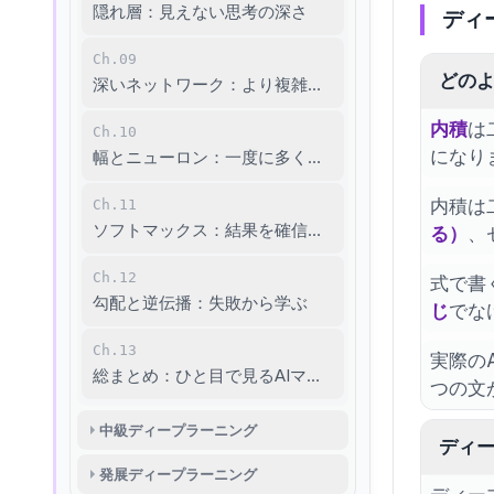
隠れ層：見えない思考の深さ
ディ
Ch.09
どの
深いネットワーク：より複雑な問題を解く力
内積
は
Ch.10
になり
幅とニューロン：一度に多くの特徴を見つける
内積は
Ch.11
ソフトマックス：結果を確信に変える
る）
、
Ch.12
式で書
勾配と逆伝播：失敗から学ぶ
じ
でな
Ch.13
実際のA
総まとめ：ひと目で見るAIマップ
つの文
中級ディープラーニング
ディ
発展ディープラーニング