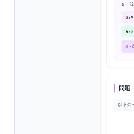
a = 
a₁
a₂
a
⋅
a
\cd
b
問題
以下の