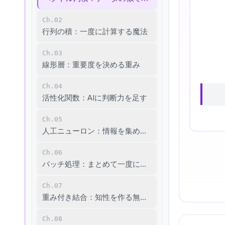
Ch.02
行列の積：一度に計算する魔法
Ch.03
線形層：重要度を決める重み
Ch.04
活性化関数：AIに判断力を足す
Ch.05
人工ニューロン：情報を集め信号を送る単位
Ch.06
バッチ処理：まとめて一度に学習
Ch.07
重み付き結合：知性を作る無数の鎖
Ch.08