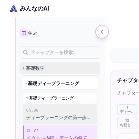
みんなのAI
学ぶ
全チャプターを検索…
基礎数学
チャプタ
基礎ディープラーニング
チャプタ
基礎ディープラーニング
1
Ch.00
ディープラ
ディープラーニングの第一歩：AIはどう考える？
13
勾配と逆伝
Ch.01
ベクトル内積：データの似ているところを見つける