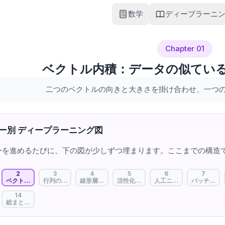
数学
ディープラーニ
Chapter 01
ベクトル内積：データの似てい
二つのベクトルの向きと大きさを掛け合わせ、一つ
ー別 ディープラーニング図
ーを進めるたびに、下の図が少しずつ埋まります。ここまでの構造
2
3
4
5
6
7
ーニングの第一歩：AIはどう考える？
ベクトル内積：データの似ているところを見つける
行列の積：一度に計算する魔法
線形層：重要度を決める重み
活性化関数：AIに判断力を足す
人工ニューロン：情報を
バッチ処理
14
播：失敗から学ぶ
総まとめ：ひと目で見るAIマップ